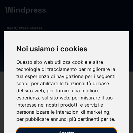
Digest
/ Press release
calendar_today
17/12/2025
Noi usiamo i cookies
Passer l'hiver | Maison du
Geste et de l'Image
Questo sito web utilizza cookie e altre
tecnologie di tracciamento per migliorare la
tua esperienza di navigazione per i seguenti
target
help
Compatibility
scopi:
per abilitare le funzionalità di base
del sito web
,
per fornire una migliore
upload
bookmark_border
Save
(0)
Share
esperienza sul sito web
,
per misurare il tuo
interesse nei nostri prodotti e servizi e
La
Maison du Geste de l’Image
donne carte blanche à
Bartlomiej Woznica,
personalizzare le interazioni di marketing
,
mercredi 11 mars à 19h
per pubblicare annunci più pertinenti per te
.
Présentation du film « Passer l’hiver ».
Accetto