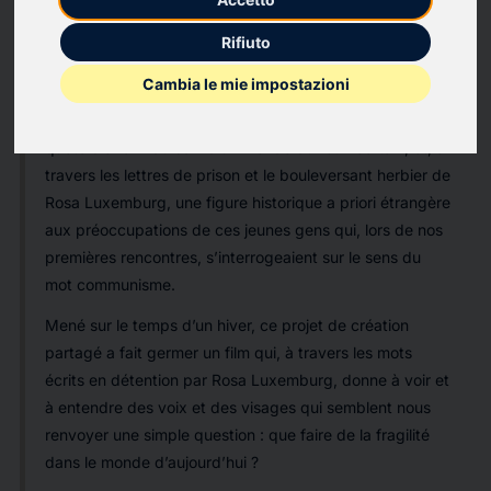
En octobre 2024, j’ai eu la chance de rencontrer un petit
groupe de jeunes adultes suivis par la mission locale
Rifiuto
Nord-Essonne. Je leur ai proposé que nous fassions un
Cambia le mie impostazioni
film ensemble sur la base d’un pari : faire se rencontrer
deux univers a priori discordants : une jeunesse en
quête d’avenir au sein d’un monde dur et incertain, et, à
travers les lettres de prison et le bouleversant herbier de
Rosa Luxemburg, une figure historique a priori étrangère
aux préoccupations de ces jeunes gens qui, lors de nos
premières rencontres, s’interrogeaient sur le sens du
mot communisme.
Mené sur le temps d’un hiver, ce projet de création
partagé a fait germer un film qui, à travers les mots
écrits en détention par Rosa Luxemburg, donne à voir et
à entendre des voix et des visages qui semblent nous
renvoyer une simple question : que faire de la fragilité
dans le monde d’aujourd’hui ?