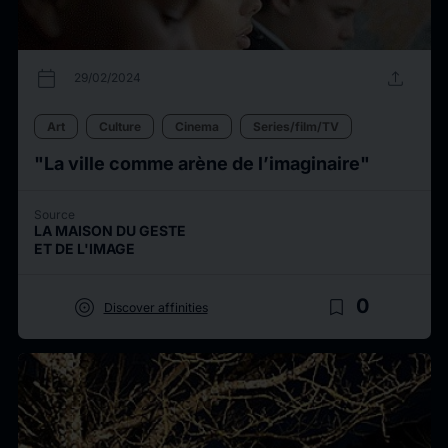
calendar_today
upload
29/02/2024
Art
Culture
Cinema
Series/film/TV
"La ville comme arène de l’imaginaire"
Source
LA MAISON DU GESTE
ET DE L'IMAGE
target
bookmark_border
0
Discover affinities