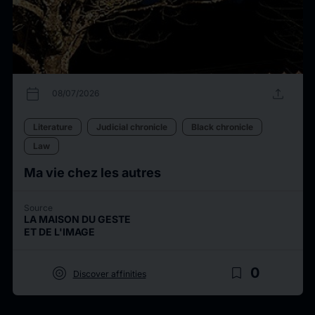
calendar_today
upload
08/07/2026
Literature
Judicial chronicle
Black chronicle
Law
Ma vie chez les autres
Source
LA MAISON DU GESTE
ET DE L'IMAGE
target
bookmark_border
0
Discover affinities