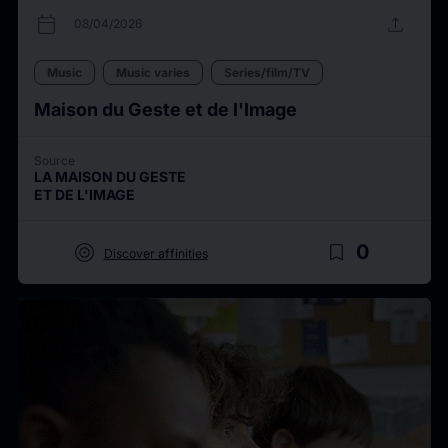
calendar_today
upload
08/04/2026
Music
Music varies
Series/film/TV
Maison du Geste et de l'Image
Source
LA MAISON DU GESTE
ET DE L'IMAGE
target
bookmark_border
0
Discover affinities