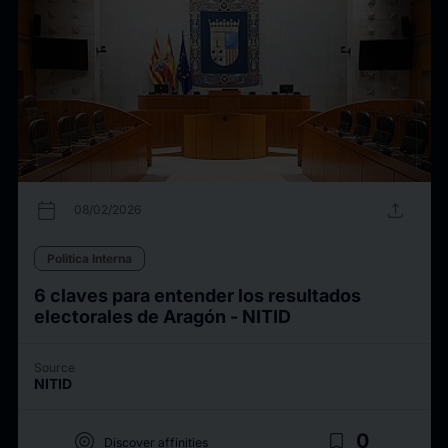
calendar_today
upload
08/02/2026
Politica Interna
6 claves para entender los resultados
electorales de Aragón - NITID
Source
NITID
target
bookmark_border
0
Discover affinities