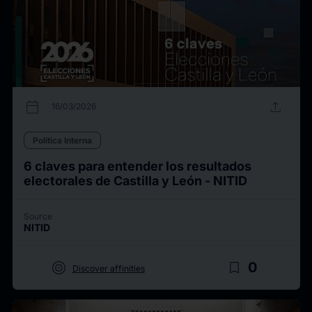
calendar_today
upload
16/03/2026
Politica Interna
6 claves para entender los resultados
electorales de Castilla y León - NITID
Source
NITID
target
bookmark_border
0
Discover affinities