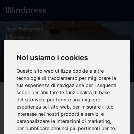
Digest
/ Press release
calendar_today
21/12/2025
6 claves para entender los
Noi usiamo i cookies
resultados electorales de
Extremadura - NITID
Questo sito web utilizza cookie e altre
tecnologie di tracciamento per migliorare la
tua esperienza di navigazione per i seguenti
scopi:
per abilitare le funzionalità di base
target
help
Compatibility
del sito web
,
per fornire una migliore
upload
bookmark_border
Save
(0)
Share
esperienza sul sito web
,
per misurare il tuo
interesse nei nostri prodotti e servizi e
1. El Partido Popular gana las elecciones, pero no logra su
personalizzare le interazioni di marketing
,
objetivo de mayoría absoluta
per pubblicare annunci più pertinenti per te
.