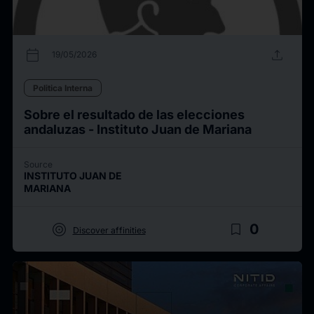
calendar_today
upload
19/05/2026
Politica Interna
Sobre el resultado de las elecciones
andaluzas - Instituto Juan de Mariana
Source
INSTITUTO JUAN DE
MARIANA
target
bookmark_border
0
Discover affinities