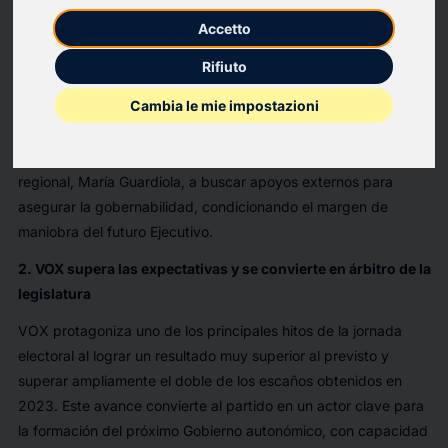
El Partido Popular se impone con claridad y consolida su
Accetto
posición como primera fuerza política en Extremadura,
situándose por delante del bloque de izquierdas. No obstante,
Rifiuto
el resultado queda por debajo de su objetivo estratégico: la
Cambia le mie impostazioni
mayoría absoluta. El avance respecto a 2023 es mínimo, lo
que evidencia dificultades para ampliar su base electoral pese
a un contexto favorable. Esta situación obliga a la presidenta
regional, María Guardiola, a buscar apoyos externos para
asegurar la gobernabilidad, condicionando el margen de
maniobra del futuro Ejecutivo.
2. VOX supera las expectativas y se convierte en árbitro de la
legislatura
VOX protagoniza uno de los principales hitos de la jornada
electoral al lograr un resultado muy superior al previsto y
superar ampliamente el doble de los escaños obtenidos en
2023. Este avance convierte al partido en un actor clave para
la formación del próximo Gobierno autonómico, con capacidad