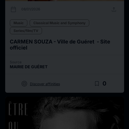
calendar_today
upload
08/01/2026
Music
Classical Music and Symphony
Series/film/TV
CARMEN SOUZA - Ville de Guéret - Site
officiel
Source
MAIRIE DE GUÉRET
target
bookmark_border
0
Discover affinities