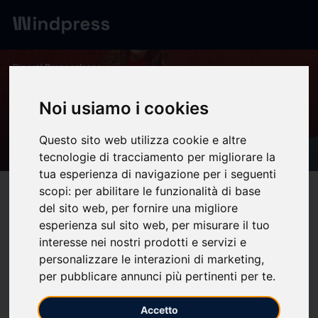
Digest
/ Press release
calendar_today
08/01/2026
Noi usiamo i cookies
FURIE - Ville de Guéret - Site
Questo sito web utilizza cookie e altre
officiel
tecnologie di tracciamento per migliorare la
tua esperienza di navigazione per i seguenti
scopi:
per abilitare le funzionalità di base
target
help
Compatibility
del sito web
,
per fornire una migliore
upload
bookmark_border
Save
(0)
Share
esperienza sul sito web
,
per misurare il tuo
interesse nei nostri prodotti e servizi e
Tout le monde connait la peur, l’ivresse du désir, les vertiges
personalizzare le interazioni di marketing
,
du doute. Mais qui les a goûtés à 350km à l’heure ?
per pubblicare annunci più pertinenti per te
.
Ce spectacle retrace l’histoire d’Hélène Chatterton, jeune
Accetto
pilote de course et première femme depuis cinquante ans à