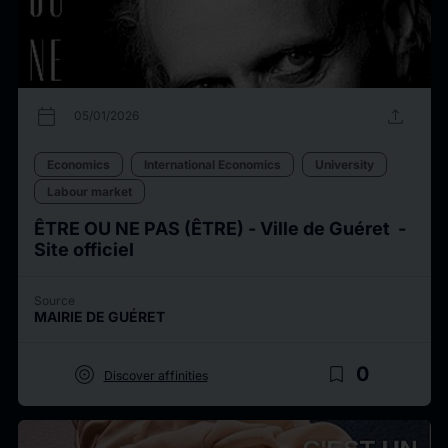
calendar_today
upload
05/01/2026
Economics
International Economics
University
Labour market
ÊTRE OU NE PAS (ÊTRE) - Ville de Guéret -
Site officiel
Source
MAIRIE DE GUÉRET
target
bookmark_border
0
Discover affinities