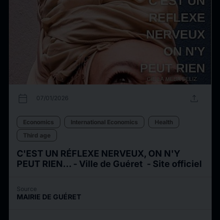
calendar_today
upload
07/01/2026
Economics
International Economics
Health
Third age
C'EST UN RÉFLEXE NERVEUX, ON N'Y
PEUT RIEN... - Ville de Guéret - Site officiel
Source
MAIRIE DE GUÉRET