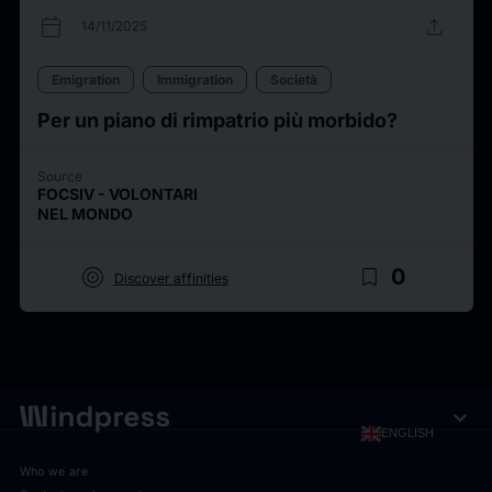
calendar_today
upload
14/11/2025
Emigration
Immigration
Società
Per un piano di rimpatrio più morbido?
Source
FOCSIV - VOLONTARI
NEL MONDO
target
bookmark_border
0
Discover affinities
expand_more
ENGLISH
Who we are