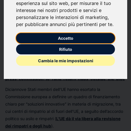
esperienza sul sito web
,
per misurare il tuo
Ufficio Policy Focsiv – Il 2026 sarà l’anno di avvio della nuova
interesse nei nostri prodotti e servizi e
misura dell’Unione europea per esternalizzare gli hub di
personalizzare le interazioni di marketing
,
ritorno? In attesa dell’approvazione del nuovo regolamento
per pubblicare annunci più pertinenti per te
.
europeo, i governi degli Stati membri continuano a premere
Accetto
affinchè la Commissione preveda nel nuovo bilancio
una
misura per finanziare la creazione di questi centri nei Paesi
Rifiuto
terzi. E ciò significa usare i fondi della cooperazione
.
Cambia le mie impostazioni
Riportiamo qui l’articolo di
Natasha Mellersh
in
https://www.infomigrants.net/en/post/68783/eu-states-
press-commission-to-fund-return-hubs-outside-the-bloc
Diciannove Stati membri dell’UE hanno esortato la
Commissione europea a definire un quadro di finanziamento
chiaro per “soluzioni innovative” in materia di migrazione, tra
cui centri di rimpatrio al di fuori dell’UE, a seguito dell’accordo
politico su asilo e rimpatri (
L’UE dà il via libera alla revisione
dei rimpatri e degli hub
).