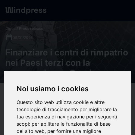
Digest
/ Press release
calendar_today
09/01/2026
Finanziare i centri di rimpatrio
nei Paesi terzi con la
cooperazione - Focsiv
Noi usiamo i cookies
target
help
Compatibility
Questo sito web utilizza cookie e altre
upload
bookmark_border
Save
(0)
Share
tecnologie di tracciamento per migliorare la
tua esperienza di navigazione per i seguenti
Fonte immagine:
https://fr.boell.org/it/2025/09/23/dalle-
scopi:
per abilitare le funzionalità di base
procedure-accelerate-lasilo-agli-hub-il-rimpatrio-
del sito web
,
per fornire una migliore
laccordo-italia-albania-sotto