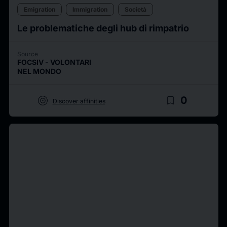
Emigration
Immigration
Società
Le problematiche degli hub di rimpatrio
Source
FOCSIV - VOLONTARI
NEL MONDO
target
bookmark_border
0
Discover affinities