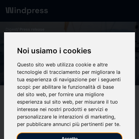
Digest
/ Press release
calendar_today
09/01/2026
Noi usiamo i cookies
Diálogo entre la industria y la
geopolítica - PROA
Questo sito web utilizza cookie e altre
tecnologie di tracciamento per migliorare la
Comunicación
tua esperienza di navigazione per i seguenti
scopi:
per abilitare le funzionalità di base
del sito web
,
per fornire una migliore
target
help
Compatibility
esperienza sul sito web
,
per misurare il tuo
upload
bookmark_border
Save
(0)
Share
interesse nei nostri prodotti e servizi e
personalizzare le interazioni di marketing
,
Vivimos un momento decisivo para la industria de la
per pubblicare annunci più pertinenti per te
.
defensa y la seguridad.
El incremento sostenido del gasto en
defensa por parte de los países miembros de la OTAN no solo
Accetto