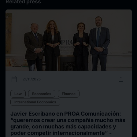
Related press
calendar_today
upload
21/11/2025
Law
Economics
Finance
International Economics
Javier Escribano en PROA Comunicación:
“queremos crear una compañía mucho más
grande, con muchas más capacidades y
poder competir internacionalmente” -