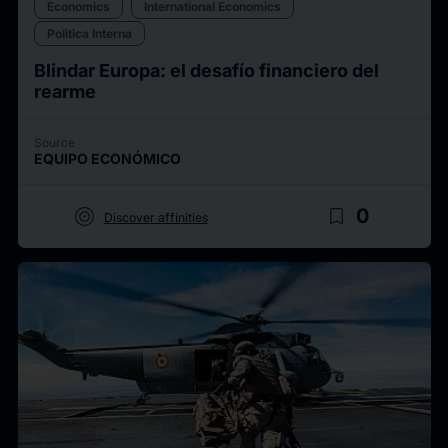
Economics
International Economics
Politica Interna
Blindar Europa: el desafío financiero del
rearme
Source
EQUIPO ECONÓMICO
target
bookmark_border
0
Discover affinities