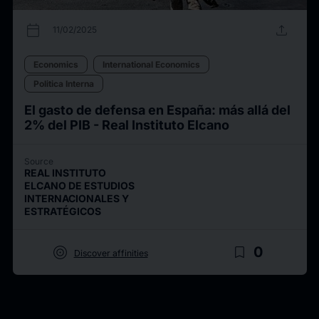
calendar_today
upload
11/02/2025
Economics
International Economics
Politica Interna
El gasto de defensa en España: más allá del
2% del PIB - Real Instituto Elcano
Source
REAL INSTITUTO
ELCANO DE ESTUDIOS
INTERNACIONALES Y
ESTRATÉGICOS
target
bookmark_border
0
Discover affinities