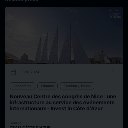
calendar_today
upload
18/10/2024
Economics
Finance
Tourism / Travel
Nouveau Centre des congrès de Nice : une
infrastructure au service des événements
internationaux - Invest in Côte d'Azur
Source
TEAM CÃ”TE D'AZUR