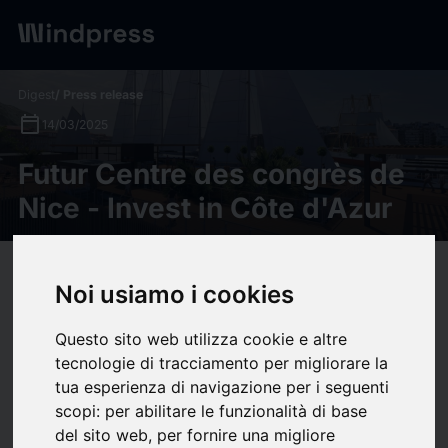
Digest
/ Press release
calendar_today
14/03/2025
Futur Centre des congrès de
Nice - Invest in Côte d'Azur
target
help
Compatibility
Noi usiamo i cookies
upload
bookmark_border
Save
(0)
Share
Questo sito web utilizza cookie e altre
tecnologie di tracciamento per migliorare la
Le Centre des Congrès de Nice (10 600 m²), situé sur le Quai
tua esperienza di navigazione per i seguenti
Infernet du port de Nice, est en passe de devenir une
scopi:
per abilitare le funzionalità di base
infrastructure clé pour l’accueil des événements
del sito web
,
per fornire una migliore
internationaux.