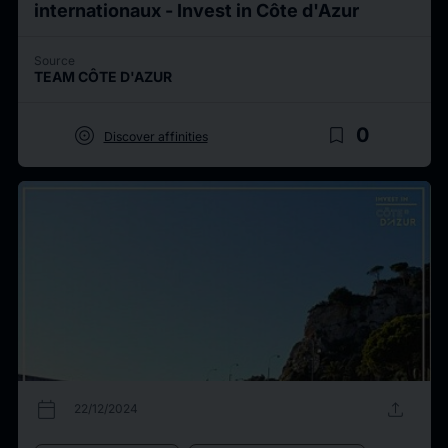
internationaux - Invest in Côte d'Azur
Source
TEAM CÔTE D'AZUR
target
bookmark_border
0
Discover affinities
calendar_today
upload
22/12/2024