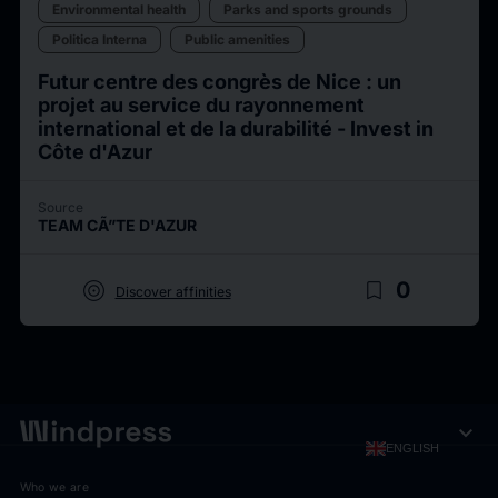
Environmental health
Parks and sports grounds
Politica Interna
Public amenities
Futur centre des congrès de Nice : un
projet au service du rayonnement
international et de la durabilité - Invest in
Côte d'Azur
Source
TEAM CÃ”TE D'AZUR
target
bookmark_border
0
Discover affinities
expand_more
ENGLISH
Who we are