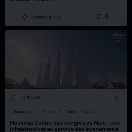
target
bookmark_border
0
Discover affinities
calendar_today
upload
18/10/2024
Economics
Finance
Tourism / Travel
Nouveau Centre des congrès de Nice : une
infrastructure au service des événements