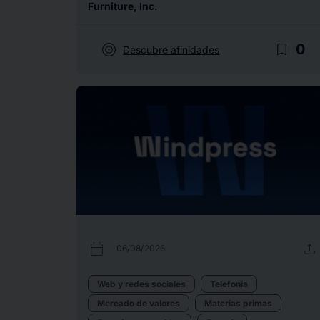
Furniture, Inc.
target
bookmark_border
0
Descubre afinidades
calendar_today
upload
06/08/2026
Web y redes sociales
Telefonía
Mercado de valores
Materias primas