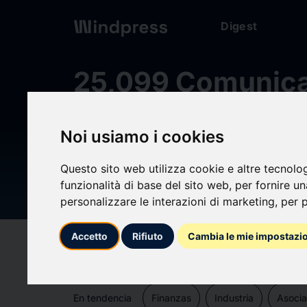
Digest
25,099 Comunica
10,213 Empresas,
Noi usiamo i cookies
El punto de referencia para p
Questo sito web utilizza cookie e altre tecnolo
funzionalità di base del sito web
,
per fornire u
personalizzare le interazioni di marketing
,
per p
encuentra
Accetto
Rifiuto
Cambia le mie impostazi
check
Encuentra comunicados verificados y de 
En tendencia
Finanzas
Industria
Asocia