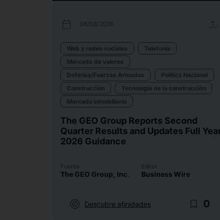
calendar_today
upload
06/08/2026
Web y redes sociales
Telefonía
Mercado de valores
Defensa/Fuerzas Armadas
Política Nacional
Construcción
Tecnología de la construcción
Mercado inmobiliario
The GEO Group Reports Second
Quarter Results and Updates Full Yea
2026 Guidance
Fuente
Editor
The GEO Group, Inc.
Business Wire
target
bookmark_border
0
Descubre afinidades