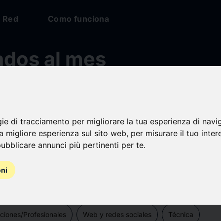
Red
Como funciona
dos al mes
30,678 Profesionales
eriodistas y responsables de prensa.
gie di tracciamento per migliorare la tua esperienza di navi
na migliore esperienza sul sito web
,
per misurare il tuo inter
ubblicare annunci più pertinenti per te
.
oni
check
c
calidad
Mantén monitoreados los temas de tu interés
ciones/Profesionales
Web y redes sociales
Técnica