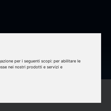
gazione per i seguenti scopi:
per abilitare le
esse nei nostri prodotti e servizi e
search
heck
Conéctate con los mejores comunicadores