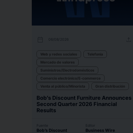
calendar_today
upload
06/08/2026
Web y redes sociales
Telefonía
Mercado de valores
Suministros/Electrodomésticos
Comercio electrónico/E-commerce
Venta al público/Minorista
Gran distribución
Bob’s Discount Furniture Announces
Second Quarter 2026 Financial
Results
Fuente
Editor
Bob’s Discount
Business Wire