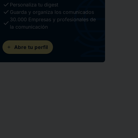
check
Personaliza tu digest
check
Guarda y organiza los comunicados
30.000 Empresas y profesionales de
check
la comunicación
add
Abre tu perfil