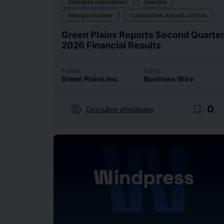
Energias renovables
Energía
Energía nuclear
Compañías Agua/Luz/Gas
Green Plains Reports Second Quarte
2026 Financial Results
Fuente
Editor
Green Plains Inc.
Business Wire
target
bookmark_border
0
Descubre afinidades