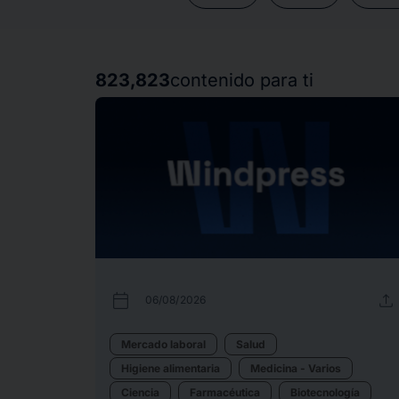
823,823
contenido para ti
calendar_today
upload
06/08/2026
Mercado laboral
Salud
Higiene alimentaria
Medicina - Varios
Ciencia
Farmacéutica
Biotecnología