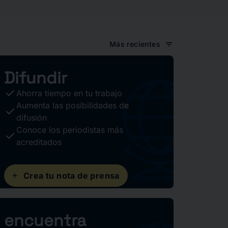
filter_list
Más recientes
Difundir
check
Ahorra tiempo en tu trabajo
Aumenta las posibilidades de
check
difusión
Conoce los periodistas más
check
acreditados
add
Crea tu nota de prensa
encuentra