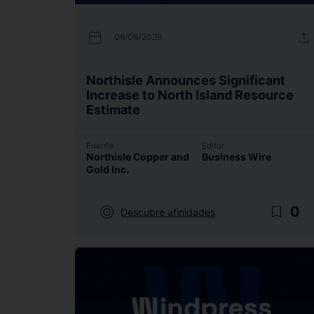
calendar_today
upload
06/08/2026
Northisle Announces Significant
Increase to North Island Resource
Estimate
Fuente
Editor
Northisle Copper and
Business Wire
Gold Inc.
target
bookmark_border
0
Descubre afinidades