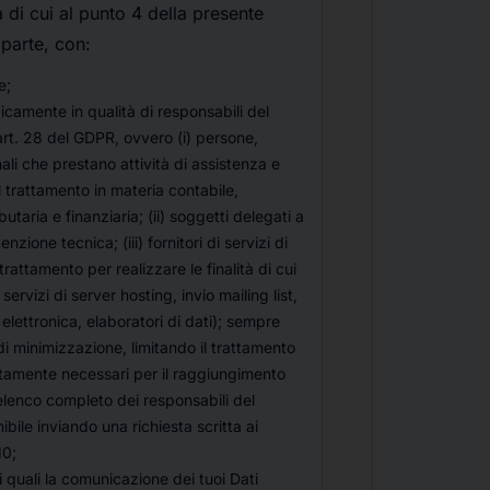
 di cui al punto 4 della presente
 parte, con:
e;
icamente in qualità di responsabili del
art. 28 del GDPR, ovvero (i) persone,
ali che prestano attività di assistenza e
l trattamento in materia contabile,
butaria e finanziaria; (ii) soggetti delegati a
nzione tecnica; (iii) fornitori di servizi di
 trattamento per realizzare le finalità di cui
 servizi di server hosting, invio mailing list,
elettronica, elaboratori di dati); sempre
 di minimizzazione, limitando il trattamento
ettamente necessari per il raggiungimento
L'elenco completo dei responsabili del
bile inviando una richiesta scritta ai
10;
ai quali la comunicazione dei tuoi Dati