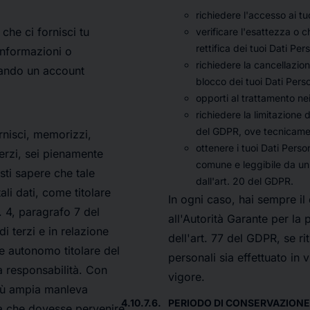
richiedere l'accesso ai tu
che ci fornisci tu
verificare l'esattezza o c
rettifica dei tuoi Dati Pers
informazioni o
richiedere la cancellazion
reando un account
blocco dei tuoi Dati Perso
opporti al trattamento nei
richiedere la limitazione d
del GDPR, ove tecnicamen
ornisci, memorizzi,
ottenere i tuoi Dati Perso
 terzi, sei pienamente
comune e leggibile da un 
sti sapere che tale
dall'art. 20 del GDPR.
ali dati, come titolare
In ogni caso, hai sempre il
t. 4, paragrafo 7 del
all'Autorità Garante per la 
di terzi e in relazione
dell'art. 77 del GDPR, se rit
me autonomo titolare del
personali sia effettuato in 
 responsabilità. Con
vigore.
 più ampia manleva
PERIODO DI CONSERVAZIONE 
sa che dovesse pervenire