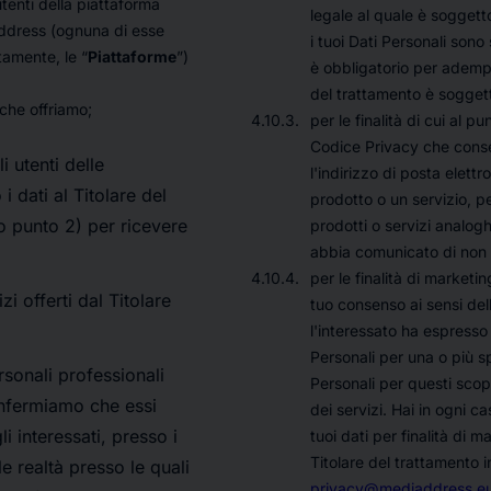
 utenti della piattaforma
legale al quale è soggetto
ddress (ognuna di esse
i tuoi Dati Personali sono st
tamente, le “
Piattaforme
”)
è obbligatorio per adempie
del trattamento è sogget
 che offriamo;
per le finalità di cui al p
Codice Privacy che consen
i utenti delle
l'indirizzo di posta elett
i dati al Titolare del
prodotto o un servizio, 
o punto 2) per ricevere
prodotti o servizi analoghi
abbia comunicato di non g
per le finalità di marketin
zi offerti dal Titolare
tuo consenso ai sensi dell'
l'interessato ha espresso 
Personali per una o più sp
rsonali professionali
Personali per questi scopi
confermiamo che essi
dei servizi. Hai in ogni ca
i interessati, presso i
tuoi dati per finalità di m
Titolare del trattamento 
e realtà presso le quali
privacy@mediaddress.e