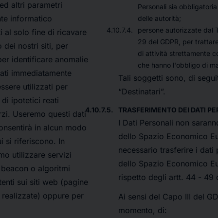
ed altri parametri
Personali sia obbligatoria
nte informatico
delle autorità;
persone autorizzate dal Ti
i al solo fine di ricavare
29 del GDPR, per trattare
dei nostri siti, per
di attività strettamente co
per identificare anomalie
che hanno l'obbligo di man
lati immediatamente
Tali soggetti sono, di segui
sere utilizzati per
“Destinatari”.
i ipotetici reati
TRASFERIMENTO DEI DATI PER
terzi. Useremo questi dati
I Dati Personali non saranno
consentirà in alcun modo
dello Spazio Economico Eu
 si riferiscono. In
necessario trasferire i dati 
o utilizzare servizi
dello Spazio Economico Eur
. beacon o algoritmi
rispetto degli artt. 44 - 49
utenti sui siti web (pagine
e realizzate) oppure per
Ai sensi del Capo III del GD
momento, di: