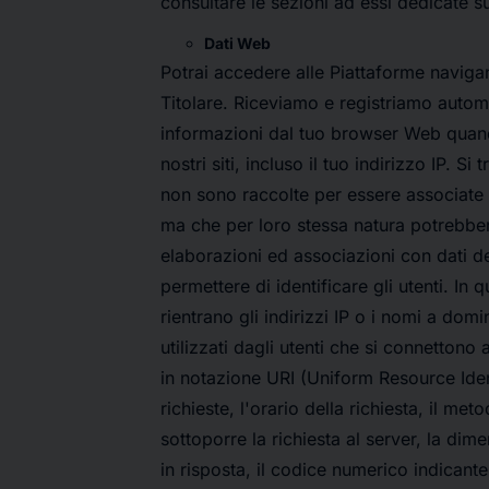
consultare le sezioni ad essi dedicate su
Dati Web
Potrai accedere alle Piattaforme navigan
Titolare. Riceviamo e registriamo autom
informazioni dal tuo browser Web quand
nostri siti, incluso il tuo indirizzo IP. Si
non sono raccolte per essere associate a 
ma che per loro stessa natura potrebber
elaborazioni ed associazioni con dati de
permettere di identificare gli utenti. In 
rientrano gli indirizzi IP o i nomi a dom
utilizzati dagli utenti che si connettono ai 
in notazione URI (Uniform Resource Ident
richieste, l'orario della richiesta, il meto
sottoporre la richiesta al server, la dime
in risposta, il codice numerico indicante