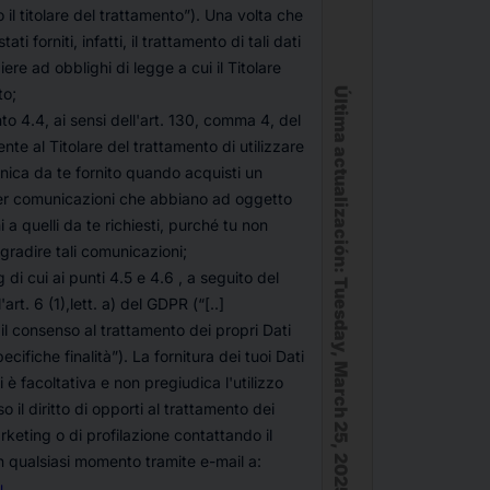
 il titolare del trattamento
”). Una volta che
ati forniti, infatti, il trattamento di tali dati
re ad obblighi di legge a cui il Titolare
to;
Última actualización
unto 4.4, ai sensi dell'art. 130, comma 4, del
te al Titolare del trattamento di utilizzare
ronica da te fornito quando acquisti un
per comunicazioni che abbiano ad oggetto
 a quelli da te richiesti, purché tu non
radire tali comunicazioni;
: Tuesday, March 25, 2025
g di cui ai punti 4.5 e 4.6 , a seguito del
art. 6 (1),lett. a) del GDPR (“[..]
il consenso al trattamento dei propri Dati
ecifiche finalità
”). La fornitura dei tuoi Dati
 è facoltativa e non pregiudica l'utilizzo
so il diritto di opporti al trattamento dei
arketing o di profilazione contattando il
in qualsiasi momento tramite e-mail a:
u
.