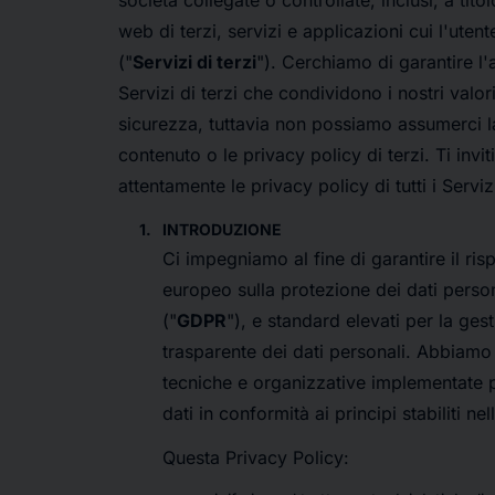
società collegate o controllate, inclusi, a titol
web di terzi, servizi e applicazioni cui l'uten
("
Servizi di terzi
"). Cerchiamo di garantire l
Servizi di terzi che condividono i nostri valor
sicurezza, tuttavia non possiamo assumerci la
contenuto o le privacy policy di terzi. Ti invi
attentamente le privacy policy di tutti i Serviz
INTRODUZIONE
Ci impegniamo al fine di garantire il ri
europeo sulla protezione dei dati pers
("
GDPR
"), e standard elevati per la ges
trasparente dei dati personali. Abbiamo
tecniche e organizzative implementate p
dati in conformità ai principi stabiliti ne
Questa Privacy Policy: