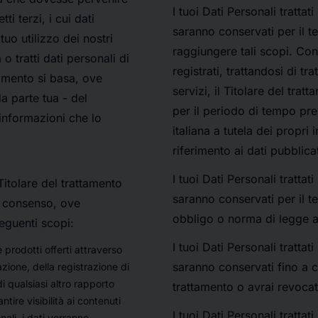
I tuoi Dati Personali trattati 
ti terzi, i cui dati
saranno conservati per il 
 tuo utilizzo dei nostri
raggiungere tali scopi. Con 
o tratti dati personali di
registrati, trattandosi di tra
ttamento si basa, ove
servizi, il Titolare del tra
a parte tua - del
per il periodo di tempo pr
 informazioni che lo
italiana a tutela dei propri 
riferimento ai dati pubblica
I tuoi Dati Personali trattati
 Titolare del trattamento
saranno conservati per il t
uo consenso, ove
obbligo o norma di legge a
seguenti scopi:
I tuoi Dati Personali trattati
 e prodotti offerti attraverso
saranno conservati fino a c
zione, della registrazione di
i qualsiasi altro rapporto
trattamento o avrai revocat
ntire visibilità ai contenuti
I tuoi Dati Personali trattati 
onali, i dati verranno