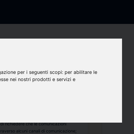
indicati, potrai in qualunque momento farlo
l trattamento, senza pregiudicare la liceità
gazione per i seguenti scopi:
per abilitare le
ul consenso prestato prima della revoca;
esse nei nostri prodotti e servizi e
i Personali ad altre società del Gruppo
sano inviarti comunicazioni di marketing,
mercato, attraverso strumenti
ed e-mail) e non (posta cartacea, telefono
 questo caso raccogliamo un unico
i descritte, salvo in ogni caso il tuo diritto
 di richiedere che le comunicazioni
averso alcuni canali di comunicazione;