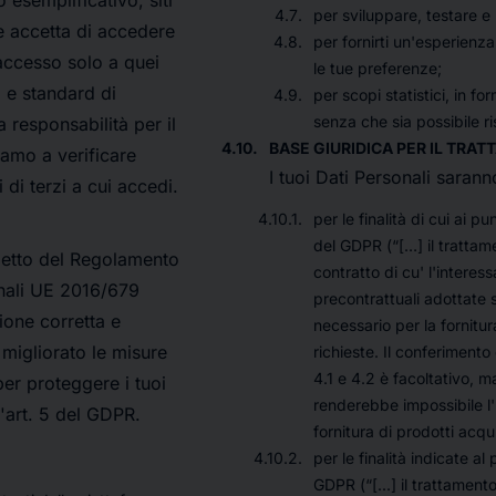
o esemplificativo, siti
per sviluppare, testare e m
te accetta di accedere
per fornirti un'esperienz
'accesso solo a quei
le tue preferenze;
i e standard di
per scopi statistici, in
senza che sia possibile ris
 responsabilità per il
BASE GIURIDICA PER IL TRAT
tiamo a verificare
I tuoi Dati Personali saranno
i di terzi a cui accedi.
per le finalità di cui ai punt
del GDPR (“[…]
il tratta
spetto del Regolamento
contratto di cu' l'interes
onali UE 2016/679
precontrattuali adottate s
tione corretta e
necessario per la fornitur
 migliorato le misure
richieste. Il conferimento 
4.1 e 4.2 è facoltativo, m
er proteggere i tuoi
renderebbe impossibile l' l
ll'art. 5 del GDPR.
fornitura di prodotti acqui
per le finalità indicate al 
GDPR
(“[...] il trattame