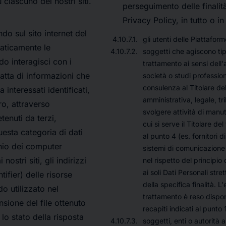
 ciascuno dei nostri siti.
perseguimento delle finalità
Privacy Policy, in tutto o in
do sul sito internet del
gli utenti delle Piattaform
aticamente le
soggetti che agiscono tip
o interagisci con i
trattamento ai sensi dell'
 tratta di informazioni che
società o studi profession
consulenza al Titolare de
interessati identificati,
amministrativa, legale, tri
o, attraverso
svolgere attività di manute
tenuti da terzi,
cui si serve il Titolare del
questa categoria di dati
al punto 4 (es. fornitori di
inio dei computer
sistemi di comunicazione 
nostri siti, gli indirizzi
nel rispetto del principio
ai soli Dati Personali str
ifier) delle risorse
della specifica finalità. 
do utilizzato nel
trattamento è reso disponi
nsione del file ottenuto
recapiti indicati al punto 
 lo stato della risposta
soggetti, enti o autorità 