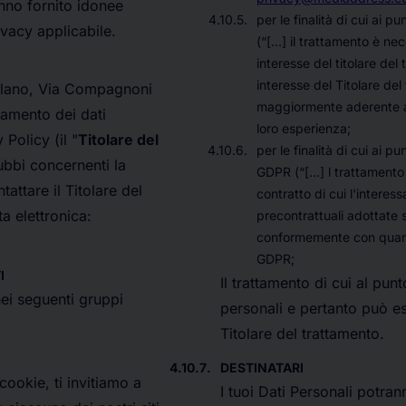
anno fornito idonee
per le finalità di cui ai pu
ivacy applicabile.
(“[…]
il trattamento è nec
interesse del titolare del 
interesse del Titolare del
Milano, Via Compagnoni
maggiormente aderente all
tamento dei dati
loro esperienza;
Policy (il "
Titolare del
per le finalità di cui ai pun
ubbi concernenti la
GDPR (“[…]
l trattamento
tattare il Titolare del
contratto di cui l'interes
a elettronica:
precontrattuali adottate s
conformemente con quanto 
GDPR;
I
Il trattamento di cui al pun
 nei seguenti gruppi
personali e pertanto può es
Titolare del trattamento.
DESTINATARI
cookie, ti invitiamo a
I tuoi Dati Personali potran