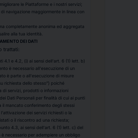
igliorare le Piattaforme e i nostri servizi;
a di navigazione maggiormente in linea con
 forma completamente anonima ed aggregata
alire alla tua identità.
TAMENTO DEI DATI
 trattati:
i 4.1 e 4.2, (i) ai sensi dell'art. 6 (1) lett. b)
mento è necessario all'esecuzione di un
sato è parte o all'esecuzione di misure
u richiesta dello stesso
”) poiché
a di servizi, prodotti o informazioni
dei Dati Personali per finalità di cui ai punti
a il mancato conferimento degli stessi
'attivazione dei servizi richiesti o la
stati o il riscontro ad una richiesta;
punto 4.3, ai sensi dell'art. 6 (1) lett. c) del
nto è necessario per adempiere un obbligo