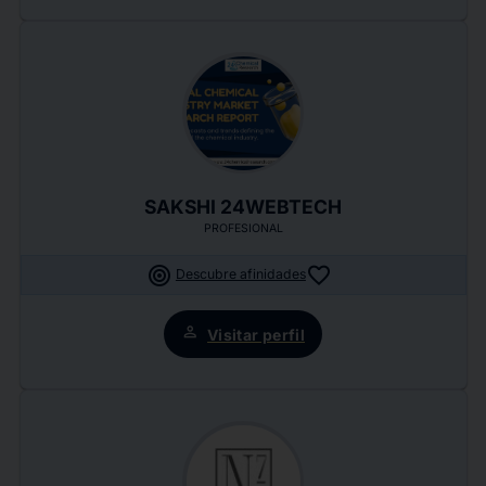
SAKSHI 24WEBTECH
PROFESIONAL
target
favorite
Descubre afinidades
person
Visitar perfil