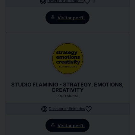
target
favorite
2
Descubre afinidades
person
Visitar perfil
STUDIO FLAMINIO - STRATEGY, EMOTIONS,
CREATIVITY
PROFESIONAL
target
favorite
Descubre afinidades
person
Visitar perfil