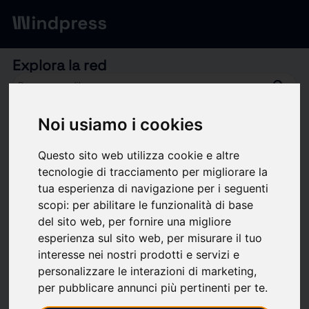
Explora la red
search
trip
corporate_fare
Noi usiamo i cookies
Profesionales
Empresas
filter_list
Questo sito web utilizza cookie e altre
31,102
profesionales
ordena A -Z
tecnologie di tracciamento per migliorare la
tua esperienza di navigazione per i seguenti
scopi:
per abilitare le funzionalità di base
del sito web
,
per fornire una migliore
esperienza sul sito web
,
per misurare il tuo
interesse nei nostri prodotti e servizi e
personalizzare le interazioni di marketing
,
per pubblicare annunci più pertinenti per te
.
PROFESIONAL