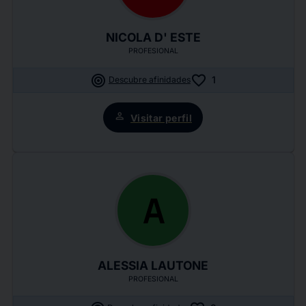
NICOLA D' ESTE
PROFESIONAL
target
favorite
1
Descubre afinidades
person
Visitar perfil
A
ALESSIA LAUTONE
PROFESIONAL