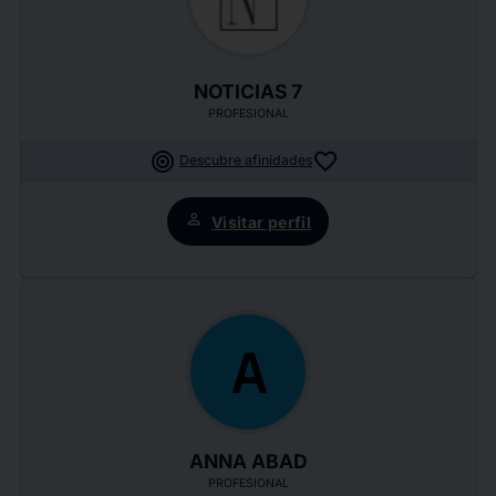
NOTICIAS 7
PROFESIONAL
target
favorite
Descubre afinidades
person
Visitar perfil
A
ANNA ABAD
PROFESIONAL