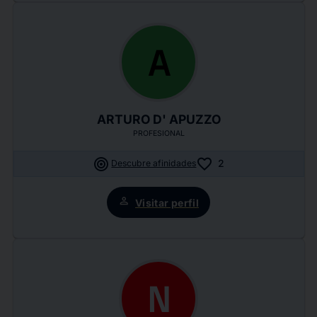
A
ARTURO D' APUZZO
PROFESIONAL
target
favorite
2
Descubre afinidades
person
Visitar perfil
N