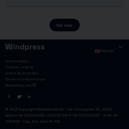
Ver mas
expand_more
ENGLISH
Quienes somos
Contacto y soporte
política de privacidad
Termini e condizioni d'uso
open_in_new
Mediaddress.com
© 2023 Copyright Mediaddress Srl - Via Compagnoni 30, 20129
Milano
+39 0270004150, 0240707591 P.IVA 10701020157 - R.EA. MI
1397450 - Cap. Soc. Euro 10.400