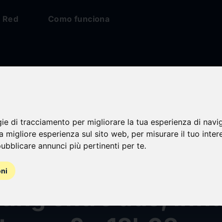
Red
Como funciona
gie di tracciamento per migliorare la tua esperienza di navi
nt répartir
na migliore esperienza sul sito web
,
per misurare il tuo inter
ubblicare annunci più pertinenti per te
.
igemment votre bud
oni
ing entre ads, inf