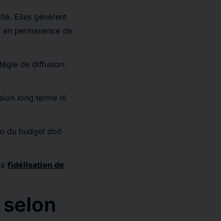
ité. Elles génèrent
nt en permanence de
égie de diffusion.
sion long terme ni
on du budget doit
 la
fidélisation de
 selon