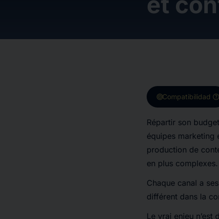
et con
target
hel
Compatibilidad
Répartir son budget
équipes marketing et
production de conte
en plus complexes.
Chaque canal a ses 
différent dans la co
Le vrai enjeu n’est 