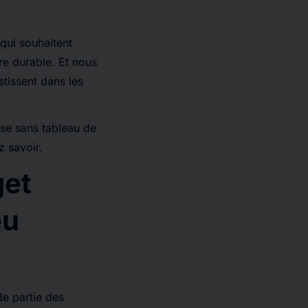
ui souhaitent
re durable. Et nous
tissent dans les
ise sans tableau de
z savoir.
get
eu
de partie des