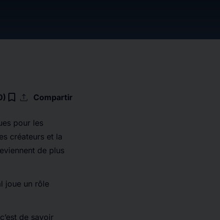
upload
bookmark_border
0)
Compartir
ues pour les
es créateurs et la
deviennent de plus
l joue un rôle
c’est de savoir