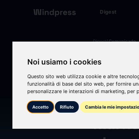
Digest
Digest
/ Comunicado
Noi usiamo i cookies
calendar_today
01/02/2026
Questo sito web utilizza cookie e altre tecnolo
Comme
funzionalità di base del sito web
,
per fornire u
personalizzare le interazioni di marketing
,
per p
intell
Accetto
Rifiuto
Cambia le mie impostazi
market