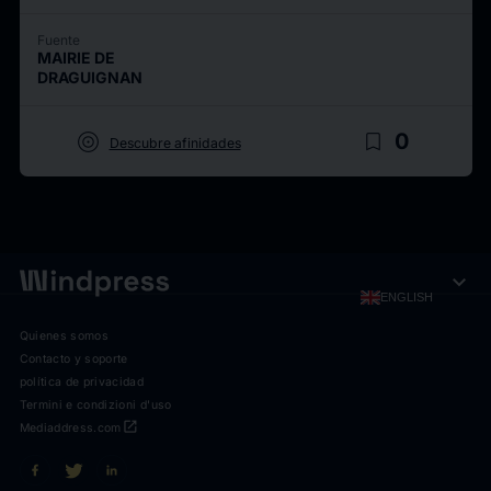
Fuente
MAIRIE DE
DRAGUIGNAN
target
bookmark_border
0
Descubre afinidades
expand_more
ENGLISH
Quienes somos
Contacto y soporte
política de privacidad
Termini e condizioni d'uso
open_in_new
Mediaddress.com