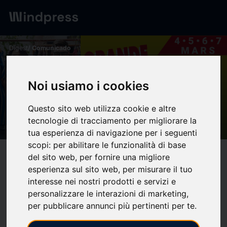
Digest
/ Comunicado
calendar_today
26/02/2026
Noi usiamo i cookies
Conso - La grande braderie
des commerçants ! - Ville de
Questo sito web utilizza cookie e altre
Draguignan
tecnologie di tracciamento per migliorare la
tua esperienza di navigazione per i seguenti
scopi:
per abilitare le funzionalità di base
target
help
del sito web
,
per fornire una migliore
Compatibilidad
esperienza sul sito web
,
per misurare il tuo
upload
bookmark_border
Ahorrar
(0)
Compartir
interesse nei nostri prodotti e servizi e
personalizzare le interazioni di marketing
,
Accueil / Standard
per pubblicare annunci più pertinenti per te
.
Renseignements et orientation du public, prise de rendez-vous
pour le Cabinet du Maire, prise de rendez-vous pour les titres