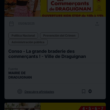
calendar_today
upload
05/08/2025
Política Nacional
Prevención del Crimen
Administración pública
Conso - La grande braderie des
commerçants ! - Ville de Draguignan
Fuente
MAIRIE DE
DRAGUIGNAN
target
bookmark_border
0
Descubre afinidades