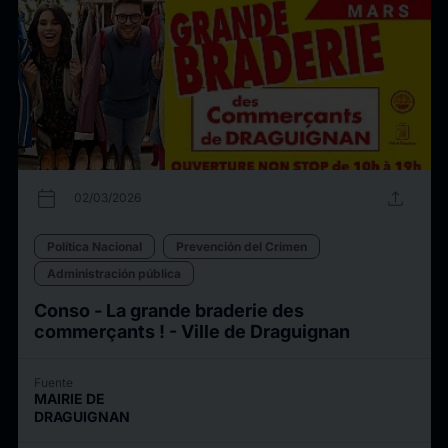
calendar_today
upload
02/03/2026
Política Nacional
Prevención del Crimen
Administración pública
Conso - La grande braderie des
commerçants ! - Ville de Draguignan
Fuente
MAIRIE DE
DRAGUIGNAN