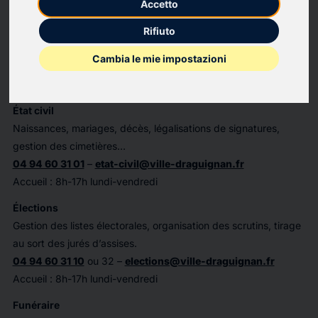
Accetto
sécurisés.
Rifiuto
04 94 60 31 00
Secrétariat de l'accueil : 8h-17h du lundi au vendredi
Cambia le mie impostazioni
Chef de service
:
Patrice Duhan
État civil
Naissances, mariages, décès, légalisations de signatures,
gestion des cimetières…
04 94 60 31 01
–
etat-civil@ville-draguignan.fr
Accueil : 8h-17h lundi-vendredi
Élections
Gestion des listes électorales, organisation des scrutins, tirage
au sort des jurés d’assises.
04 94 60 31 10
ou 32 –
elections@ville-draguignan.fr
Accueil : 8h-17h lundi-vendredi
Funéraire