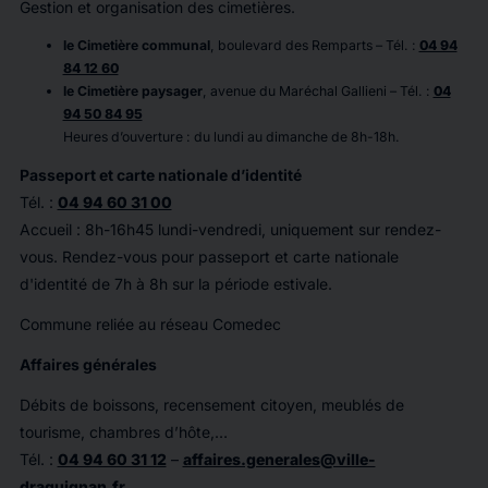
Gestion et organisation des cimetières.
le Cimetière communal
, boulevard des Remparts – Tél. :
04 94
84 12 60
le Cimetière paysager
, avenue du Maréchal Gallieni – Tél. :
04
94 50 84 95
Heures d’ouverture : du lundi au dimanche de 8h-18h.
Passeport et carte nationale d’identité
Tél. :
04 94 60 31 00
Accueil : 8h-16h45 lundi-vendredi, uniquement sur rendez-
vous. Rendez-vous pour passeport et carte nationale
d'identité de 7h à 8h sur la période estivale.
Commune reliée au réseau Comedec
Affaires générales
Débits de boissons, recensement citoyen, meublés de
tourisme, chambres d’hôte,…
Tél. :
04 94 60 31 12
–
affaires.generales@ville-
draguignan.fr