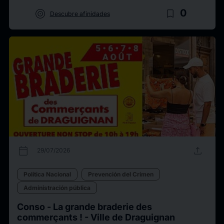
target
bookmark_border
0
Descubre afinidades
calendar_today
upload
29/07/2026
Política Nacional
Prevención del Crimen
Administración pública
Conso - La grande braderie des
commerçants ! - Ville de Draguignan