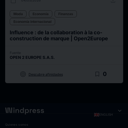
calendar_today
upload
04/05/2026
Moda
Economía
Finanzas
Economía internacional
Influence : de la collaboration à la co-
construction de marque | Open2Europe
Fuente
OPEN 2 EUROPE S.A.S.
target
bookmark_border
0
Descubre afinidades
expand_more
ENGLISH
Quienes somos