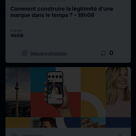
Comment construire la légitimité d’une
marque dans le temps ? – 18h08
Fuente
18H08
target
bookmark_border
0
Descubre afinidades