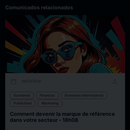
Comunicados relacionados
calendar_today
upload
06/03/2026
Economía
Finanzas
Economía internacional
Publicidad
Marketing
Comment devenir la marque de référence
dans votre secteur - 18h08