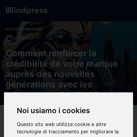
Digest
/ Comunicado
calendar_today
28/02/2026
Comment renforcer la
crédibilité de votre marque
auprès des nouvelles
générations avec les
influenceurs ? - 18h08
Noi usiamo i cookies
target
help
Compatibilidad
Questo sito web utilizza cookie e altre
upload
bookmark_border
Ahorrar
(0)
Compartir
tecnologie di tracciamento per migliorare la