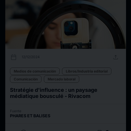
calendar_today
upload
12/12/2024
Medios de comunicación
Libros/Industria editorial
Comunicación
Mercado laboral
Stratégie d'influence : un paysage
médiatique bousculé - Rivacom
Fuente
PHARES ET BALISES