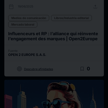
calendar_today
upload
19/06/2025
Medios de comunicación
Libros/Industria editorial
Mercado laboral
Influenceurs et RP : l’alliance qui réinvente
l’engagement des marques | Open2Europe
Fuente
OPEN 2 EUROPE S.A.S.
target
bookmark_border
0
Descubre afinidades