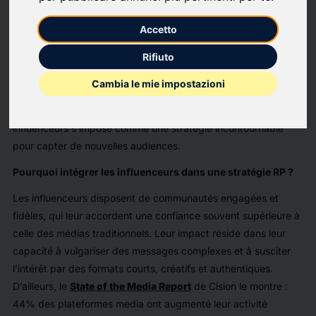
simple diffusion de communiqués traditionnels. Avec l’essor
des réseaux sociaux comme Instagram, TikTok et YouTube, les
Accetto
influenceurs sont devenus des partenaires stratégiques pour
Rifiuto
les marques. Ces créateurs de contenu, souvent spécialisés
dans des niches précises, possèdent un pouvoir d’influence
Cambia le mie impostazioni
inégalé, notamment auprès des jeunes générations.
Aujourd’hui, la collaboration entre RP, journalistes et
influenceurs s’impose comme une stratégie incontournable
pour capter de nouvelles audiences.
Pourquoi intégrer les influenceurs dans une stratégie RP ?
Les influenceurs disposent de communautés engagées et
fidèles, qui leur accordent une confiance souvent supérieure à
celle des médias traditionnels. Leur impact réside dans leur
capacité à vulgariser des messages complexes et à susciter
l’intérêt par des formats courts, créatifs et authentiques.
D’ailleurs, le
State of the Media Report
de Cision le montre :
44% des plateformes media ont augmenté leur activité