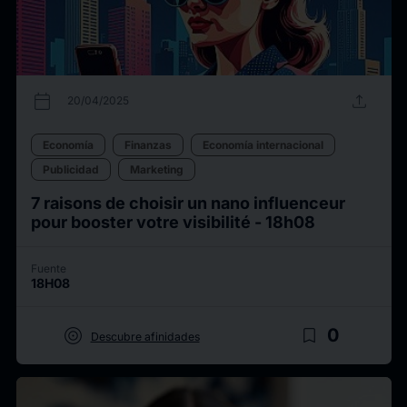
calendar_today
upload
20/04/2025
Economía
Finanzas
Economía internacional
Publicidad
Marketing
7 raisons de choisir un nano influenceur
pour booster votre visibilité - 18h08
Fuente
18H08
target
bookmark_border
0
Descubre afinidades