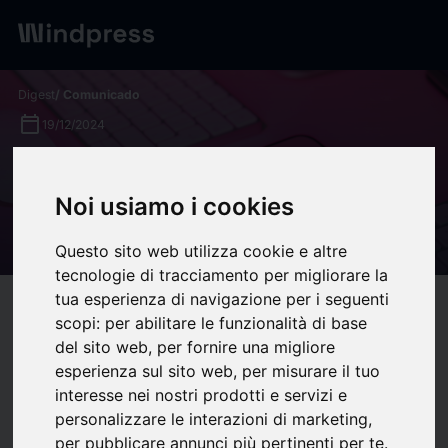
Digest
/ Comunicado
calendar_today
19/12/2024
Influenceurs et RP : l’alliance
qui réinvente l’engagement
Noi usiamo i cookies
des marques | Open2Europe
Questo sito web utilizza cookie e altre
tecnologie di tracciamento per migliorare la
tua esperienza di navigazione per i seguenti
target
help
Compatibilidad
scopi:
per abilitare le funzionalità di base
upload
bookmark_border
del sito web
,
per fornire una migliore
Ahorrar
(0)
Compartir
esperienza sul sito web
,
per misurare il tuo
L’évolution des relations presse à l’ère des influenceurs
interesse nei nostri prodotti e servizi e
personalizzare le interazioni di marketing
,
Les relations presse (RP) dépassent désormais le cadre de la
per pubblicare annunci più pertinenti per te
.