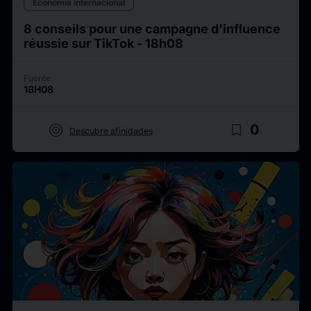
Economía internacional
8 conseils pour une campagne d'influence
réussie sur TikTok - 18h08
Fuente
18H08
target
bookmark_border
0
Descubre afinidades