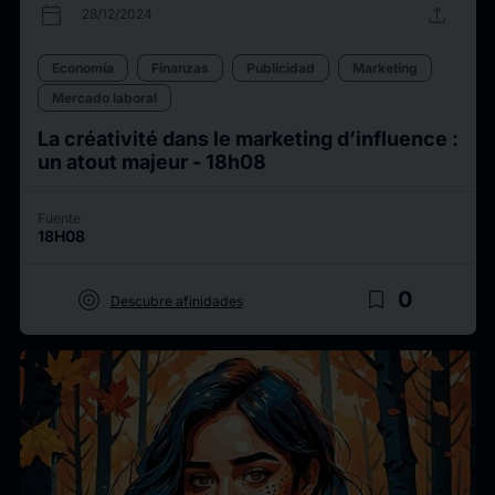
calendar_today
upload
28/12/2024
Economía
Finanzas
Publicidad
Marketing
Mercado laboral
La créativité dans le marketing d’influence :
un atout majeur - 18h08
Fuente
18H08
target
bookmark_border
0
Descubre afinidades