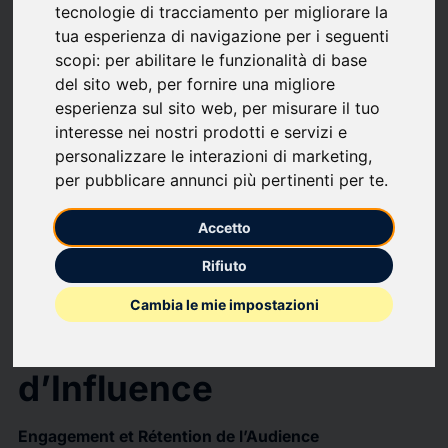
tecnologie di tracciamento per migliorare la
contenu, ce n’est pas un hasard. Les vidéos retiennent
tua esperienza di navigazione per i seguenti
l’attention, divertissent et marquent les esprits.
scopi:
per abilitare le funzionalità di base
Qui ne s’est jamais retrouvé à errer sur Instagram depuis plus
del sito web
,
per fornire una migliore
d’une demi-heure alors que la vidéo de départ ne durait que 5
esperienza sul sito web
,
per misurare il tuo
interesse nei nostri prodotti e servizi e
min ?
personalizzare le interazioni di marketing
,
Dans cet article, je vous explique pourquoi les vidéos sont si
per pubblicare annunci più pertinenti per te
.
efficaces dans le marketing d’influence, comment les intégrer
dans votre stratégie et quelles sont les meilleures pratiques à
Accetto
suivre.
Rifiuto
1. L’Impact des Vidéos
Cambia le mie impostazioni
dans le Marketing
d’Influence
Engagement et Rétention de l’Audience