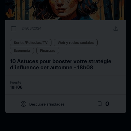
calendar_today
upload
24/08/2024
Series/Películas/TV
Web y redes sociales
Economía
Finanzas
10 Astuces pour booster votre stratégie
d'influence cet automne - 18h08
Fuente
18H08
target
bookmark_border
0
Descubre afinidades