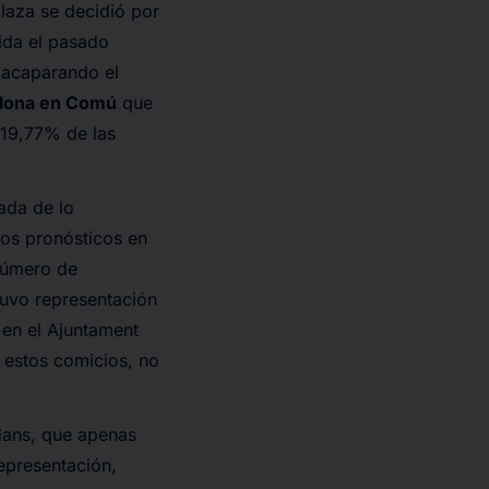
plaza se decidió por
ida el pasado
, acaparando el
lona en Comú
que
 19,77% de las
ada de lo
los pronósticos en
número de
tuvo representación
 en el Ajuntament
 estos comicios, no
adans, que apenas
epresentación,