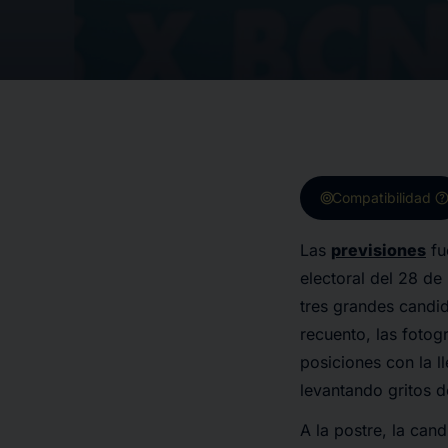
target
hel
Compatibilidad
Las
previsiones
fu
electoral del 28 d
tres grandes candid
recuento, las fotog
posiciones con la l
levantando gritos d
A la postre, la can