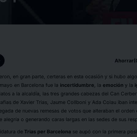
p
Ahorrar
(
eron, en gran parte, certeras en esta ocasión y si hubo alg
e mayo en Barcelona fue la
incertidumbre
, la
emoción
y la
atos a la alcaldía, las tres grandes cabezas del Can Cerber
rafías de Xavier Trias, Jaume Collboni y Ada Colau iban in
legada de nuevas remesas de votos que alteraban el orden e
e alegría o generando caras largas en las sedes de sus res
didatura de
Trias per Barcelona
se aupó con la primera posi