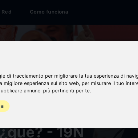
Red
Como funciona
gie di tracciamento per migliorare la tua esperienza di navi
na migliore esperienza sul sito web
,
per misurare il tuo inter
ubblicare annunci più pertinenti per te
.
oni
ona ya ha votado, 
 ¿qué? - 19N