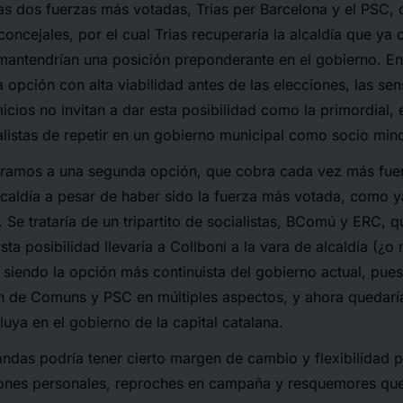
as dos fuerzas más votadas, Trias per Barcelona y el PSC, 
concejales, por el cual Trias recuperaría la alcaldía que ya 
 mantendrían una posición preponderante en el gobierno. En
 opción con alta viabilidad antes de las elecciones, las se
cios no invitan a dar esta posibilidad como la primordial, 
ialistas de repetir en un gobierno municipal como socio mino
tramos a una segunda opción, que cobra cada vez más fuerz
alcaldía a pesar de haber sido la fuerza más votada, como ya
 Se trataría de un tripartito de socialistas, BComú y ERC, q
ta posibilidad llevaría a Collboni a la vara de alcaldía (¿o
 siendo la opción más continuista del gobierno actual, pu
n de Comuns y PSC en múltiples aspectos, y ahora quedaría
luya en el gobierno de la capital catalana.
andas podría tener cierto margen de cambio y flexibilidad pa
iones personales, reproches en campaña y resquemores que