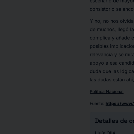
escenario de mayorí
consistorio se enco
Y no, no nos olvid
de muchos, llegó l
complica y añade es
posibles implicaci
relevancia y se mir
apoyo a esa candid
duda que las lógica
las dudas están ahí
Política Nacional
Fuente
:
https://www.
Detalles de 
Lluís Ollé