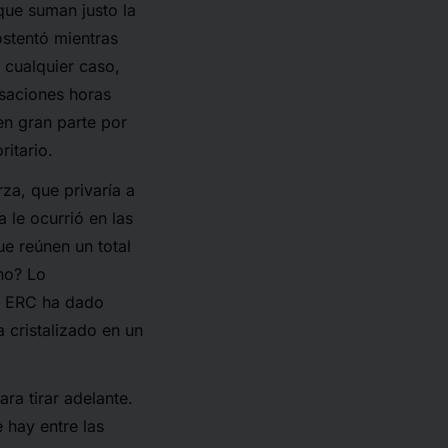
que suman justo la
ostentó mientras
 cualquier caso,
nsaciones horas
en gran parte por
ritario.
a, que privaría a
 le ocurrió en las
ue reúnen un total
 no? Lo
es ERC ha dado
 cristalizado en un
ra tirar adelante.
 hay entre las