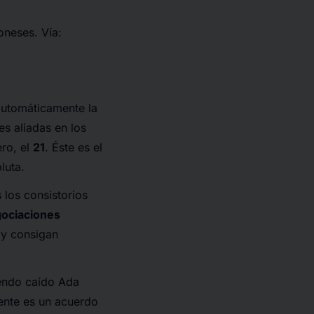
oneses. Vía:
automáticamente la
es aliadas en los
ro, el
21
. Éste es el
luta.
 los consistorios
ociaciones
 y consigan
iendo caído Ada
mente es un acuerdo