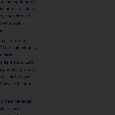
ara conseguir que el
idando la alcaldía
ra, haciendo las
 o en clave
er
.
un acuerdo de
 17 de junio ninguna
e hará
ara de mando. Esto
s para los grandes
socialistas, que
 Canvi – Ciutadans
 Ernest Maragall,
cluso en el