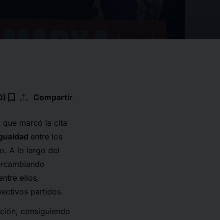
upload
bookmark_border
0)
Compartir
o que marcó la cita
igualdad
entre los
o. A lo largo del
tercambiando
ntre ellos,
pectivos partidos.
ción, consiguiendo