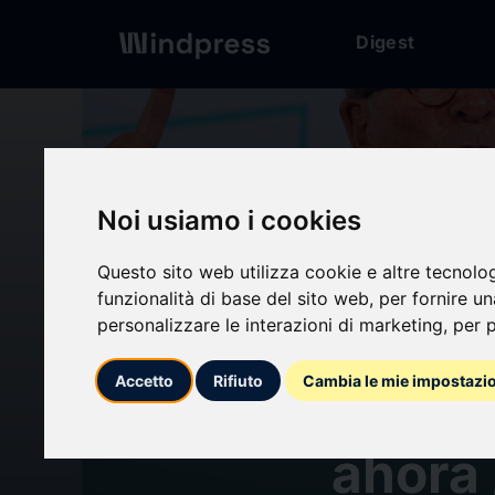
Digest
Digest
/ Comunicado
Noi usiamo i cookies
Questo sito web utilizza cookie e altre tecnolo
funzionalità di base del sito web
,
per fornire u
personalizzare le interazioni di marketing
,
per p
calendar_today
31/05/2023
Accetto
Rifiuto
Cambia le mie impostazi
Barcel
ahora