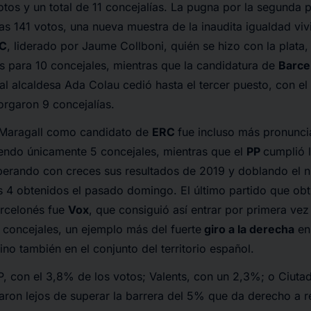
tos y un total de 11 concejalías. La pugna por la segunda 
s 141 votos, una nueva muestra de la inaudita igualdad viv
C
, liderado por Jaume Collboni, quién se hizo con la plata
s para 10 concejales, mientras que la candidatura de
Barce
al alcaldesa Ada Colau cedió hasta el tercer puesto, con el
orgaron 9 concejalías.
 Maragall como candidato de
ERC
fue incluso más pronunci
endo únicamente 5 concejales, mientras que el
PP
cumplió 
uperando con creces sus resultados de 2019 y doblando el 
s 4 obtenidos el pasado domingo. El último partido que ob
arcelonés fue
Vox
, que consiguió así entrar por primera vez
 concejales, un ejemplo más del fuerte
giro a la derecha
en
ino también en el conjunto del territorio español.
P, con el 3,8% de los votos; Valents, con un 2,3%; o Ciut
aron lejos de superar la barrera del 5% que da derecho a r