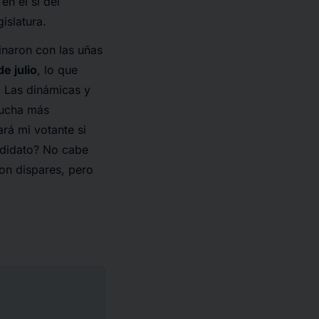
n el sí del
gislatura.
inaron con las uñas
e julio
, lo que
. Las dinámicas y
mucha más
rá mi votante si
ndidato? No cabe
on dispares, pero