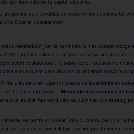
del ayuntamiento de la capital catalana.
 las ganancias y pérdidas de votos en los comicios barcel
lona. Dossier postelectoral
n estos resultados? ¿Ser la candidatura más votada otorga 
rias? Preparen las calculadoras porque serán nuestras mejor
egociación postelectoral. Y, sobre todo, recuerden un núme
oncejales a sumar para alcanzar la anhelada mayoría abso
7 de junio tendrán lugar los plenos de investidura en todos
ndo el de la Ciudad Condal.
Menos de tres semanas de neg
ara que las distintas candidaturas culminen sus estrategias
icamente, se centra en Xavier Trias o Jaume Collboni, hab
posición. La primera posibilidad que nos puede venir a la 