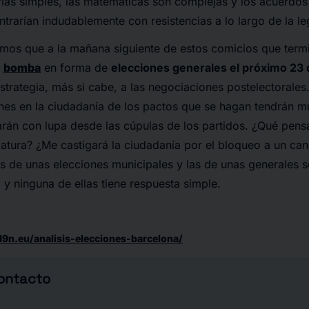
as simples, las matemáticas son complejas y los acuerdos e
ntrarían indudablemente con resistencias a lo largo de la le
amos que a la mañana siguiente de estos comicios que term
a
bomba
en forma de
elecciones generales el próximo 23 d
trategia, más si cabe, a las negociaciones postelectorales
ones en la ciudadanía de los pactos que se hagan tendrán 
arán con lupa desde las cúpulas de los partidos. ¿Qué pensa
atura? ¿Me castigará la ciudadanía por el bloqueo a un ca
s de unas elecciones municipales y las de unas generales s
, y ninguna de ellas tiene respuesta simple.
19n.eu/analisis-elecciones-barcelona/
contacto