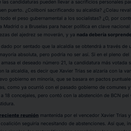
de las candidaturas pueden llevar a sacrificios personales p
buen puerto. ¿Collboni sacrificando su alcaldía? ¿Colau reval
todo el peso gubernamental a los socialistas? ¿O, por cont
a Madrid o a Bruselas para hacer política en clave nacional
iezas del ajedrez se moverán, y ya
nada debería sorprend
dado por sentado que la alcaldía se obtendrá a través de 
ayoría absoluta, pero podría no ser así. Si en el pleno del
s amasa el deseado número 21, la candidatura más votada s
 la alcaldía, es decir que Xavier Trias se alzaría con la v
uevo gobierno en minoría, que se basara en pactos puntuale
vas, como ya ocurrió con el pasado gobierno de comunes y 
 a 18 concejales, pero contó con la abstención de BCN pel
tidura.
reciente reunión
mantenida por el vencedor Xavier Trias y
 coalición seguiría necesitando de abstenciones. Así que, in