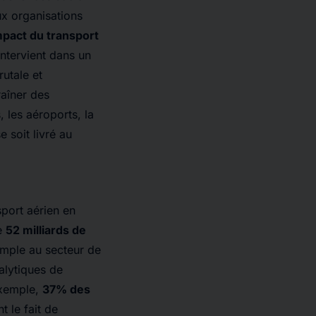
x organisations
impact du transport
intervient dans un
rutale et
raîner des
, les aéroports, la
 soit livré au
sport aérien en
re
52 milliards de
mple au secteur de
talytiques de
’exemple,
37% des
t le fait de