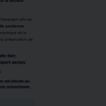
our le secteur
.
Parlement afin de
elle soutienne
économique de la
 la préservation de
nale-dun-
sport-aerien/
s
en-est-discute-au-
socio-economiques-