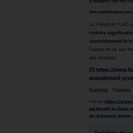
transport aérien so
Une mobilisation pou
La FNAM et l’UAF p
réduire significati
concrètement la tr
France et de ses ter
ses emplois.
[1]
https://www.fn
amendement-propos
Economía
Finanzas
Fuente
:
https://www.
parlement-la-fnam-e
du-transport-aerien-