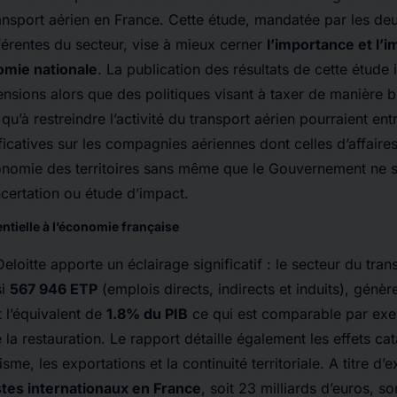
nsport aérien en France. Cette étude, mandatée par les deu
férentes du secteur, vise à mieux cerner
l’importance et l’
omie nationale
. La publication des résultats de cette étude 
ensions alors que des politiques visant à taxer de manière b
qu’à restreindre l’activité du transport aérien pourraient ent
icatives sur les compagnies aériennes dont celles d’affaires
conomie des territoires sans même que le Gouvernement ne se
certation ou étude d’impact.
ntielle à l’économie française
eloitte apporte un éclairage significatif : le secteur du tran
si
567 946 ETP
(emplois directs, indirects et induits), génè
it l’équivalent de
1.8% du PIB
ce qui est comparable par exe
la restauration. Le rapport détaille également les effets ca
risme, les exportations et la continuité territoriale. A titre d
stes internationaux en France
, soit 23 milliards d’euros, son