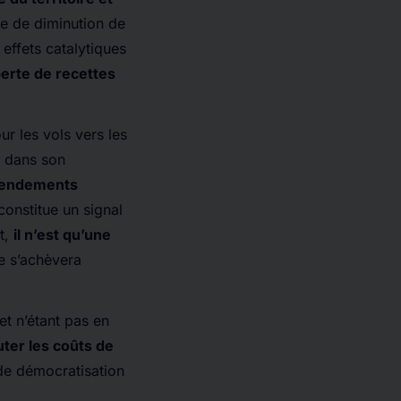
ce de diminution de
effets catalytiques
perte de recettes
ur les vols vers les
M dans son
amendements
l constitue un signal
et,
il n’est qu’une
ne s’achèvera
t n’étant pas en
uter les coûts de
 de démocratisation