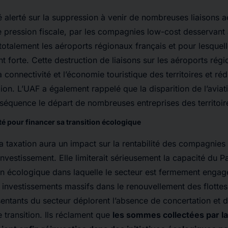
 alerté sur la suppression à venir de nombreuses liaisons a
lle pression fiscale, par les compagnies low-cost desservant
otalement les aéroports régionaux français et pour lesquelle
 forte. Cette destruction de liaisons sur les aéroports régi
connectivité et l’économie touristique des territoires et rédu
ion. L’UAF a également rappelé que la disparition de l’aviati
séquence le départ de nombreuses entreprises des territoir
lté pour financer sa transition écologique
a taxation aura un impact sur la rentabilité des compagnies
investissement. Elle limiterait sérieusement la capacité du Pa
ion écologique dans laquelle le secteur est fermement engag
investissements massifs dans le renouvellement des flottes 
sentants du secteur déplorent l’absence de concertation et d
 transition. Ils réclament que
les sommes collectées par la f