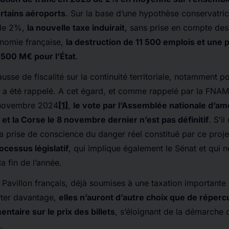
ertains aéroports
. Sur la base d’une hypothèse conservatri
 de 2%,
la nouvelle taxe induirait
, sans prise en compte des 
conomie française,
la destruction de 11 500 emplois et une 
 500 M€ pour l’État
.
usse de fiscalité sur la continuité territoriale, notamment po
 a été rappelé. A cet égard, et comme rappelé par la FNA
novembre 2024
[1]
,
le vote par l’Assemblée nationale d’
et la Corse le 8 novembre dernier n’est pas définitif
. S’i
 la prise de conscience du danger réel constitué par ce proj
ocessus législatif
, qui implique également le Sénat et qui 
a fin de l’année.
avillon français, déjà soumises à une taxation importante e
ter davantage,
elles n’auront d’autre choix que de réperc
ntaire sur le prix des billets
, s’éloignant de la démarche
.