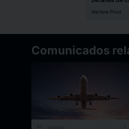
Detalles de 
Marlène Prost
Comunicados rel
calendar_today
upload
12/11/2024