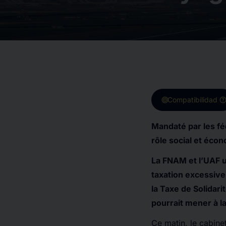
target
hel
Compatibilidad
Mandaté par les féd
rôle social et éco
La FNAM et l’UAF u
taxation excessive 
la Taxe de Solidari
pourrait mener à l
Ce matin, le cabinet