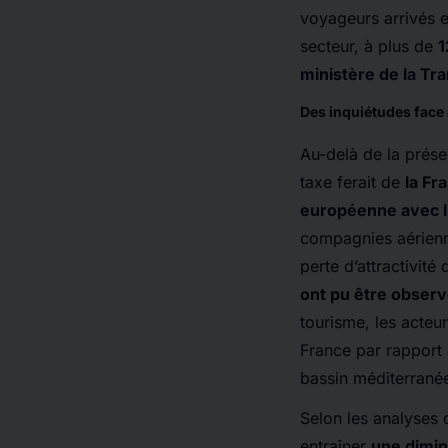
voyageurs arrivés 
secteur, à plus de
1
ministère de la Tra
Des inquiétudes face 
Au-delà de la présen
taxe ferait de
la Fr
européenne avec l
compagnies aérienne
perte d’attractivit
ont pu être observ
tourisme, les acteur
France par rapport 
bassin méditerrané
Selon les analyses
entraîner
une dimin