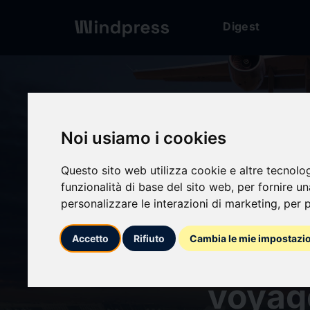
Digest
Digest
/ Comunicado
Noi usiamo i cookies
Questo sito web utilizza cookie e altre tecnolo
funzionalità di base del sito web
,
per fornire u
personalizzare le interazioni di marketing
,
per p
calendar_today
12/11/2024
Accetto
Rifiuto
Cambia le mie impostazi
Allèg
voyag