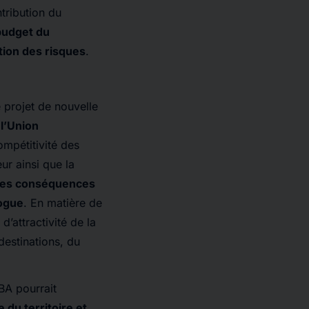
ntribution du
budget du
ntion des risques
.
e projet de nouvelle
 l’Union
mpétitivité des
ur ainsi que la
es conséquences
logue
. En matière de
d’attractivité de la
estinations, du
BA pourrait
du territoire et