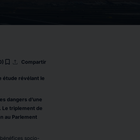
upload
bookmark_border
0)
Compartir
e étude révélant le
 les dangers d’une
. Le triplement de
ion au Parlement
s bénéfices socio-