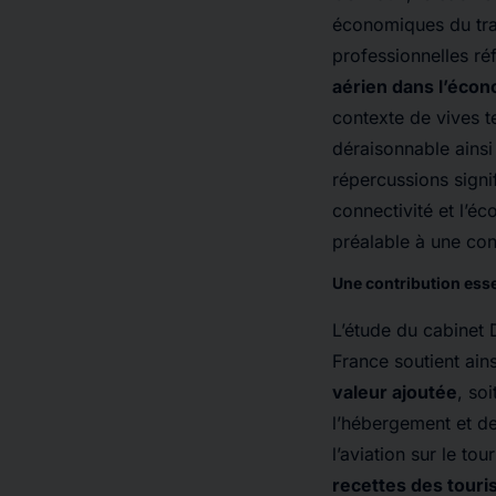
économiques du tra
professionnelles ré
aérien dans l’écon
contexte de vives t
déraisonnable ainsi 
répercussions signif
connectivité et l’é
préalable à une con
Une contribution esse
L’étude du cabinet D
France soutient ain
valeur ajoutée
, so
l’hébergement et de 
l’aviation sur le tou
recettes des touri