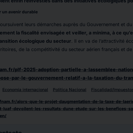
ient enfin réinvesties dans des initiatives écologiques p
r un avenir durable
oursuivent leurs démarches auprès du Gouvernement et du 
vement la fiscalité envisagée et veiller,
a minima
, à ce qu’
ansition écologique du secteur
. Il en va de l’attractivité 
ritoires, de la compétitivité du secteur aérien français et de
am.fr/plf-2025-adoption-partielle-a-lassemblee-natio
e-par-le-gouvernement-relatif-a-la-taxation-du-tran
Economía internacional
Política Nacional
Fiscalidad/Impuesto
fnam.fr/alors-que-le-projet-daugmentation-de-la-taxe-de-laeri
t-luaf-devoilent-les-resultats-dune-etude-sur-les-benefices-
en/