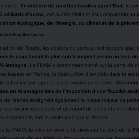
en avion.
En matière de recettes fiscales pour l’État
, la co
2 milliards d’euros
, est substantielle et est comparable au
nsition écologique, de l’énergie, du climat et de la préve
à une fiscalité accrue
tation de l’étude, les acteurs du secteur, ont rappelé que l
ance le pays taxant le plus son transport aérien au sein de
’Allemagne
. La FNAM a notamment alerté sur la perte de co
s basées en France, la destruction d’emplois dans le secte
é de la France par rapport à ses voisins européens.
Ces mêm
ées en Allemagne lors de l’imposition d’une fiscalité ana
s de l’aérien soulignent également le risque majeur de perte 
à ses voisins européens et un report de demande vers des d
en notamment, moins couteuses que la France.
 de la FNAM, la mise en œuvre du nouveau barème de la TS
ution de trafic en 2025 de 2% en moyenne sur l’ensemble 