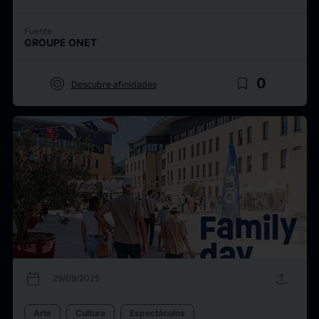
Fuente
GROUPE ONET
target
bookmark_border
0
Descubre afinidades
calendar_today
upload
29/09/2025
Arte
Cultura
Espectáculos