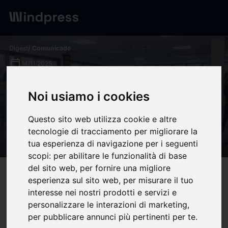
Digest
/ Comunicado
calendar_today
14/11/2025
Piloter Onet en Prévention
Noi usiamo i cookies
2025 : ensemble pour une
Questo sito web utilizza cookie e altre
culture santé et sécurité
tecnologie di tracciamento per migliorare la
renforcée
tua esperienza di navigazione per i seguenti
scopi:
per abilitare le funzionalità di base
del sito web
,
per fornire una migliore
target
help
Compatibilidad
esperienza sul sito web
,
per misurare il tuo
upload
bookmark_border
interesse nei nostri prodotti e servizi e
Ahorrar
(0)
Compartir
personalizzare le interazioni di marketing
,
per pubblicare annunci più pertinenti per te
.
Deux thématiques