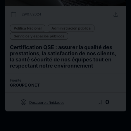
calendar_today
upload
29/07/2024
Política Nacional
Administración pública
Servicios y espacios públicos
Certification QSE : assurer la qualité des
prestations, la satisfaction de nos clients,
la santé sécurité de nos équipes tout en
respectant notre environnement
Fuente
GROUPE ONET
target
bookmark_border
0
Descubre afinidades