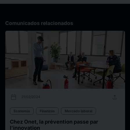
Comunicados relacionados
calendar_today
upload
21/02/2024
Economía
Finanzas
Mercado laboral
Chez Onet, la prévention passe par
l’innovation