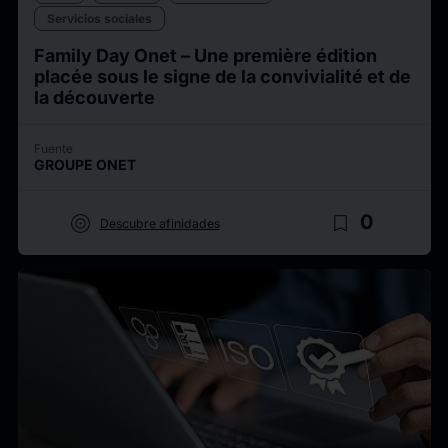
Servicios sociales
Family Day Onet – Une première édition
placée sous le signe de la convivialité et de
la découverte
Fuente
GROUPE ONET
target
bookmark_border
0
Descubre afinidades