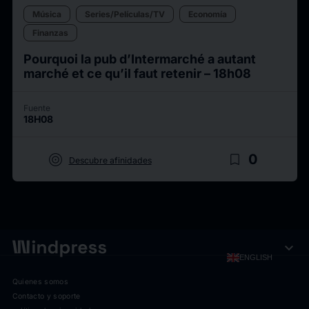
Música
Series/Películas/TV
Economía
Finanzas
Pourquoi la pub d’Intermarché a autant
marché et ce qu’il faut retenir – 18h08
Fuente
18H08
target
bookmark_border
0
Descubre afinidades
expand_more
ENGLISH
Quienes somos
Contacto y soporte