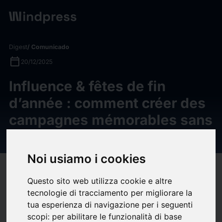
Digest
/ Comunicado
calendar_today
20/12/2025
Influence & fêtes de fin
d’année : comment créer des
campagnes mémorables sans
tomber dans le cliché – 18h08
Noi usiamo i cookies
target
help
Compatibilidad
Questo sito web utilizza cookie e altre
upload
bookmark_border
Ahorrar
(0)
Compartir
tecnologie di tracciamento per migliorare la
tua esperienza di navigazione per i seguenti
Les fêtes de fin d’année représentent un moment clé pour les
scopi:
per abilitare le funzionalità di base