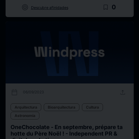
target
bookmark_border
0
Descubre afinidades
calendar_today
upload
06/09/2023
Arquitectura
Bioarquitectura
Cultura
Astronomía
OneChocolate - En septembre, prépare ta
hotte du Père Noël ! - Independent PR &