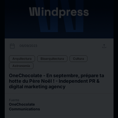
calendar_today
upload
06/09/2023
Arquitectura
Bioarquitectura
Cultura
Astronomía
OneChocolate - En septembre, prépare ta
hotte du Père Noël ! - Independent PR &
digital marketing agency
Fuente
OneChocolate
Communications