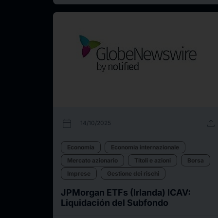
calendar_today
upload
14/10/2025
Economia
Economia internazionale
Mercato azionario
Titoli e azioni
Borsa
Imprese
Gestione dei rischi
JPMorgan ETFs (Irlanda) ICAV:
Liquidación del Subfondo