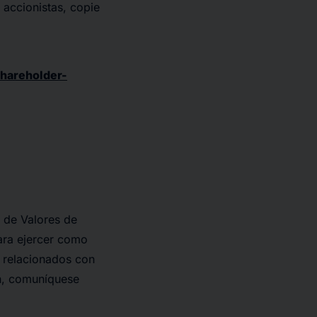
 accionistas, copie
hareholder-
a de Valores de
ara ejercer como
s relacionados con
ón, comuníquese