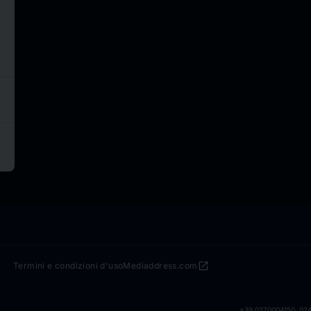
open_in_new
Termini e condizioni d'uso
Mediaddress.com
+39 0270004150, 0240