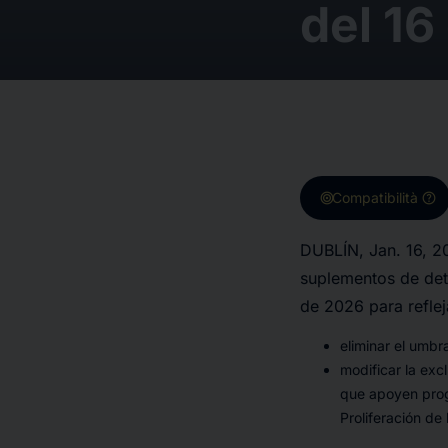
del 16
target
help
Compatibilità
DUBLÍN, Jan. 16, 2
suplementos de det
de 2026 para reflej
eliminar el umbr
modificar la exc
que apoyen prog
Proliferación d