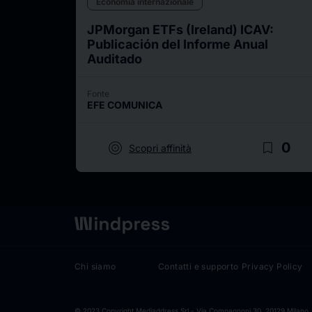
Economia internazionale
JPMorgan ETFs (Ireland) ICAV:
Publicación del Informe Anual
Auditado
Fonte
EFE COMUNICA
target
bookmark_border
0
Scopri affinità
Chi siamo
Contatti e supporto
Privacy Policy
© 2023 Copyright Mediaddress Srl - Via Compagnoni 30, 20129 Milano