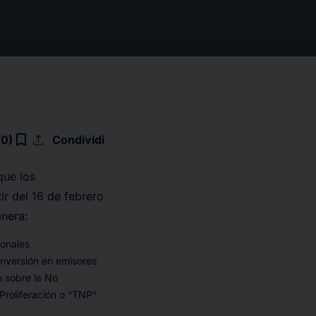
upload
bookmark_border
(0)
Condividi
que los
r del 16 de febrero
anera:
ionales
 inversión en emisores
 sobre la No
roliferación o “TNP”