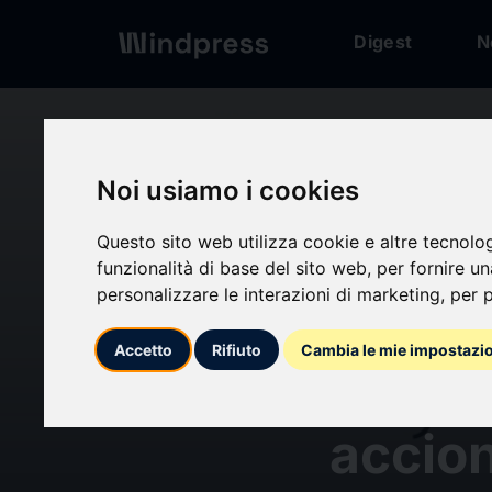
Digest
N
Digest
/ Comunicato
calendar_today
Noi usiamo i cookies
16/01/2026
JPMor
Questo sito web utilizza cookie e altre tecnolo
funzionalità di base del sito web
,
per fornire u
personalizzare le interazioni di marketing
,
per p
ICAV: 
Accetto
Rifiuto
Cambia le mie impostazi
suplem
accion