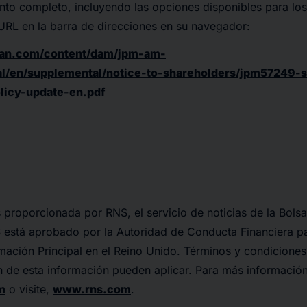
to completo, incluyendo las opciones disponibles para los
 URL en la barra de direcciones en su navegador:
gan.com/content/dam/jpm-am-
l/en/supplemental/notice-to-shareholders/jpm57249-s
olicy-update-en.pdf
 proporcionada por RNS, el servicio de noticias de la Bols
 está aprobado por la Autoridad de Conducta Financiera p
mación Principal en el Reino Unido. Términos y condicione
ón de esta información pueden aplicar. Para más informaci
m
o visite,
www.rns.com
.