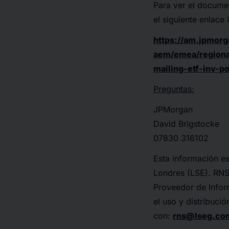
Para ver el documen
el siguiente enlace
https://am.jpmor
aem/emea/regiona
mailing-etf-inv-p
Preguntas:
JPMorgan
David Brigstocke
07830 316102
Esta información es
Londres (LSE). RNS
Proveedor de Infor
el uso y distribuci
con:
rns@lseg.co