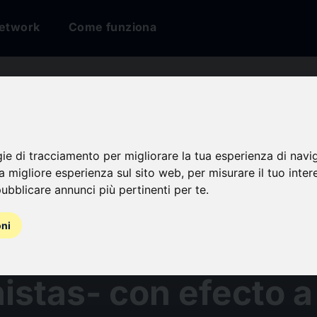
etwork
Come funziona
gan ETFs (Irlanda)
gie di tracciamento per migliorare la tua esperienza di navi
na migliore esperienza sul sito web
,
per misurare il tuo inter
ubblicare annunci più pertinenti per te
.
Actualización de
oni
entos: Aviso a los
istas- con efecto a 