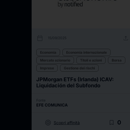
calendar_today
upload
15/09/2025
Economia
Economia internazionale
Mercato azionario
Titoli e azioni
Borsa
Imprese
Gestione dei rischi
JPMorgan ETFs (Irlanda) ICAV:
Liquidación del Subfondo
Fonte
EFE COMUNICA
target
bookmark_border
0
Scopri affinità