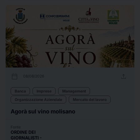
calendar_today
upload
08/08/2026
Banca
Imprese
Management
Organizzazione Aziendale
Mercato del lavoro
Agorà sul vino molisano
Fonte
ORDINE DEI
GIORNALISTI -