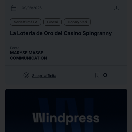
calendar_today
upload
09/08/2026
Serie/film/TV
Giochi
Hobby Vari
La Lotería de Oro del Casino Spingranny
Fonte
MARYSE MASSE
COMMUNICATION
target
bookmark_border
0
Scopri affinità