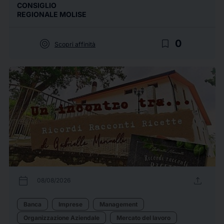
CONSIGLIO
REGIONALE MOLISE
target
bookmark_border
0
Scopri affinità
calendar_today
upload
08/08/2026
Banca
Imprese
Management
Organizzazione Aziendale
Mercato del lavoro