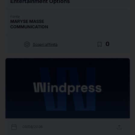
Entertainment Options
Fonte
MARYSE MASSE
COMMUNICATION
target
bookmark_border
0
Scopri affinità
calendar_today
upload
09/08/2026