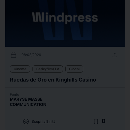
calendar_today
upload
08/08/2026
Cinema
Serie/film/TV
Giochi
Ruedas de Oro en Kinghills Casino
Fonte
MARYSE MASSE
COMMUNICATION
target
bookmark_border
0
Scopri affinità