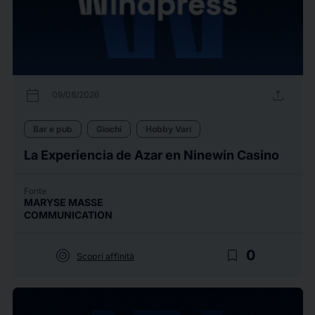
calendar_today
upload
09/08/2026
Bar e pub
Giochi
Hobby Vari
La Experiencia de Azar en Ninewin Casino
Fonte
MARYSE MASSE
COMMUNICATION
target
bookmark_border
0
Scopri affinità