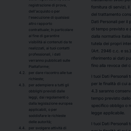
registrazione di prova,
fornitura di servizi, il
dell'acquisto o per
del trattamento cons
l'esecuzione di qualsiasi
Dati Personali per il 
altro rapporto
di tempo previsto e
contrattuale; In particolare
dalla normativa itali
al fine di garantire
visibilità ai contenuti da te
tutela dei propri inte
realizzati, ai tuoi contatti
(Art. 2946 c.c. e ss.
professionali, i dati
riferimento ai dati pu
verranno pubblicati sulle
fino alla revoca del 
Piattaforme;
per dare riscontro alle tue
I tuoi Dati Personali t
richieste;
per le finalità di cui 
per adempiere a tutti gli
4.3 saranno conservat
obblighi previsti dalle
leggi, dai regolamenti o
tempo previsto dallo
dalla legislazione europea
specifico obbligo o 
applicabili, o per
legge applicabile.
soddisfare le richieste
delle autorità;
I tuoi Dati Personali t
per svolgere attività di
per le finalità di cui 