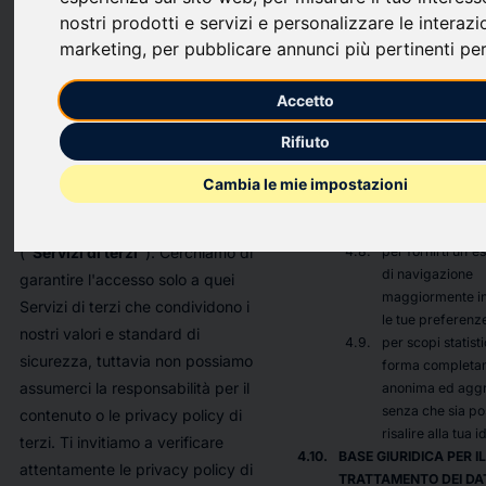
finalità qui descr
nostri prodotti e servizi e personalizzare le interazi
ogni qualvolta si trovi a gestire i
in ogni caso il tuo
revocare il cons
marketing
,
per pubblicare annunci più pertinenti per
tuoi dati personali.
richiedere che le
La Privacy Policy non si applica ai
comunicazioni 
Accetto
solamente attra
trattamenti di terzi che non siano
alcuni canali di
Rifiuto
società collegate o controllate,
comunicazione;
inclusi, a titolo esemplificativo, siti
Cambia le mie impostazioni
per sviluppare, t
web di terzi, servizi e applicazioni
migliorare le Pia
cui l'utente accetta di accedere
i nostri servizi;
("
Servizi di terzi
"). Cerchiamo di
per fornirti un'e
di navigazione
garantire l'accesso solo a quei
maggiormente in
Servizi di terzi che condividono i
le tue preferenz
nostri valori e standard di
per scopi statistic
sicurezza, tuttavia non possiamo
forma completa
assumerci la responsabilità per il
anonima ed agg
senza che sia po
contenuto o le privacy policy di
risalire alla tua i
terzi. Ti invitiamo a verificare
BASE GIURIDICA PER IL
attentamente le privacy policy di
TRATTAMENTO DEI DA