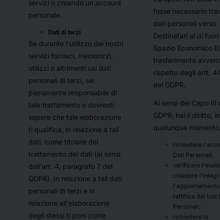
servizi o creando un account
fosse necessario trasf
personale.
dati personali verso
Dati di terzi
Destinatari al di fuori
Se durante l'utilizzo dei nostri
Spazio Economico Eu
servizi fornisci, memorizzi,
trasferimento avverr
utilizzi o altrimenti usi dati
rispetto degli artt. 4
personali di terzi, sei
del GDPR.
pienamente responsabile di
Ai sensi del Capo III 
tale trattamento e dovresti
GDPR, hai il diritto, in
sapere che tale elaborazione
qualunque momento, 
ti qualifica, in relazione a tali
dati, come titolare del
richiedere l'acce
trattamento dei dati (ai sensi
Dati Personali;
verificare l'esat
dell'art. 4, paragrafo 7 del
chiedere l'integ
GDPR). In relazione a tali dati
l'aggiornamento 
personali di terzi e in
rettifica dei tuoi 
relazione all'elaborazione
Personali;
degli stessi ti poni come
richiedere la