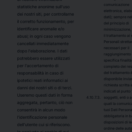
comunicazione
statistiche anonime sull'uso
elettronica, elab
dei nostri siti, per controllarne
dati); sempre nel
il corretto funzionamento, per
del principio di
identificare anomalie e/o
minimizzazione, 
il trattamento ai s
abusi; in ogni caso vengono
Personali strett
cancellati immediatamente
necessari per il
dopo l'elaborazione. I dati
raggiungimento 
potrebbero essere utilizzati
specifica finalità
per l'accertamento di
completo dei res
del trattamento 
responsabilità in caso di
disponibile invi
ipotetici reati informatici ai
richiesta scritta 
danni dei nostri siti o di terzi.
indicati al punto 
Useremo questi dati in forma
soggetti, enti o a
aggregata, pertanto, ciò non
quali la comunic
consentirà in alcun modo
tuoi Dati Personal
obbligatoria in b
l'identificazione personale
disposizioni di l
dell'utente cui si riferiscono.
ordine delle auto
In aggiunta ai cookie di cui