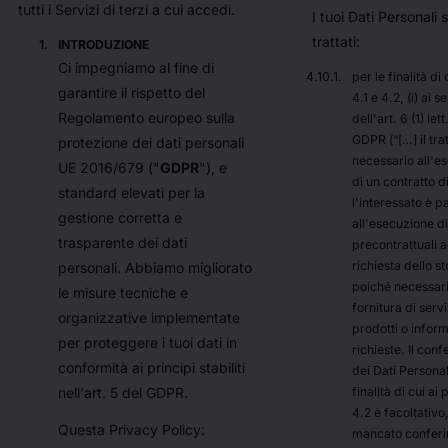
tutti i Servizi di terzi a cui accedi.
I tuoi Dati Personali
trattati:
INTRODUZIONE
Ci impegniamo al fine di
per le finalità di 
garantire il rispetto del
4.1 e 4.2, (i) ai s
Regolamento europeo sulla
dell'art. 6 (1) lett
GDPR (“[…]
il tr
protezione dei dati personali
necessario all'e
UE 2016/679 ("
GDPR
"), e
di un contratto d
standard elevati per la
l'interessato è p
gestione corretta e
all'esecuzione d
trasparente dei dati
precontrattuali a
richiesta dello s
personali. Abbiamo migliorato
poiché necessari
le misure tecniche e
fornitura di servi
organizzative implementate
prodotti o infor
per proteggere i tuoi dati in
richieste. Il con
conformità ai principi stabiliti
dei Dati Personal
finalità di cui ai 
nell'art. 5 del GDPR.
4.2 è facoltativo,
Questa Privacy Policy:
mancato confer