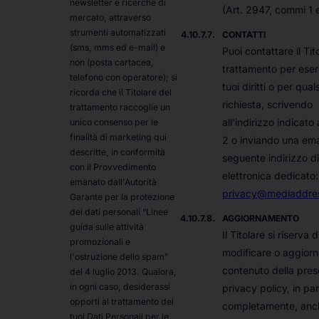
newsletter e ricerche di
(Art. 2947, commi 1 e
mercato, attraverso
strumenti automatizzati
CONTATTI
(sms, mms ed e-mail) e
Puoi contattare il Tit
non (posta cartacea,
trattamento per eserc
telefono con operatore); si
tuoi diritti o per quals
ricorda che il Titolare del
richiesta, scrivendo
trattamento raccoglie un
all'indirizzo indicato
unico consenso per le
finalità di marketing qui
2 o inviando una emai
descritte, in conformità
seguente indirizzo d
con il Provvedimento
elettronica dedicato:
emanato dall'Autorità
privacy@mediaddre
Garante per la protezione
dei dati personali “Linee
AGGIORNAMENTO
guida sulle attività
Il Titolare si riserva d
promozionali e
modificare o aggiorna
l'ostruzione dello spam”
contenuto della pres
del 4 luglio 2013. Qualora,
in ogni caso, desiderassi
privacy policy, in par
opporti al trattamento dei
completamente, anc
tuoi Dati Personali per le