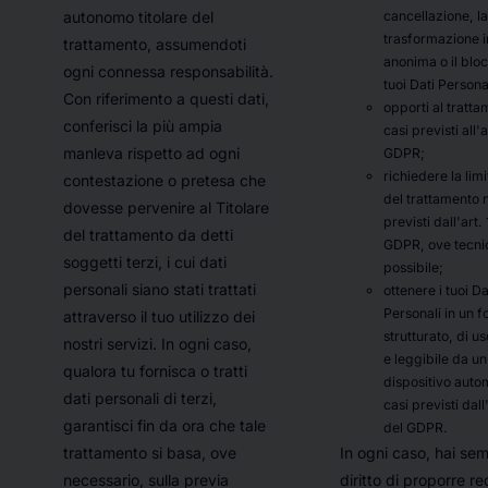
cancellazione, la
autonomo titolare del
trasformazione 
trattamento, assumendoti
anonima o il blo
ogni connessa responsabilità.
tuoi Dati Personal
Con riferimento a questi dati,
opporti al tratta
conferisci la più ampia
casi previsti all'a
manleva rispetto ad ogni
GDPR;
richiedere la lim
contestazione o pretesa che
del trattamento n
dovesse pervenire al Titolare
previsti dall'art.
del trattamento da detti
GDPR, ove tecn
soggetti terzi, i cui dati
possibile;
personali siano stati trattati
ottenere i tuoi Da
Personali in un 
attraverso il tuo utilizzo dei
strutturato, di 
nostri servizi. In ogni caso,
e leggibile da un
qualora tu fornisca o tratti
dispositivo autom
dati personali di terzi,
casi previsti dall
garantisci fin da ora che tale
del GDPR.
In ogni caso, hai sem
trattamento si basa, ove
diritto di proporre r
necessario, sulla previa