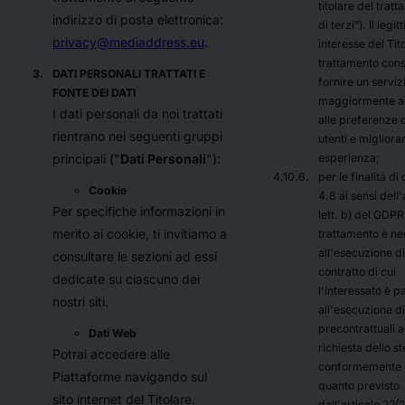
titolare del trat
indirizzo di posta elettronica:
di terzi
”). Il legit
privacy@mediaddress.eu
.
interesse del Tit
trattamento cons
DATI PERSONALI TRATTATI E
fornire un serviz
FONTE DEI DATI
maggiormente a
I dati personali da noi trattati
alle preferenze 
rientrano nei seguenti gruppi
utenti e migliorar
esperienza;
principali ("
Dati Personali
"):
per le finalità di 
Cookie
4.8 ai sensi dell'a
Per specifiche informazioni in
lett. b) del GDPR
merito ai cookie, ti invitiamo a
trattamento è ne
all'esecuzione di
consultare le sezioni ad essi
contratto di cui
dedicate su ciascuno dei
l'interessato è p
nostri siti.
all'esecuzione d
precontrattuali a
Dati Web
richiesta dello s
Potrai accedere alle
conformemente 
Piattaforme navigando sul
quanto previsto
sito internet del Titolare.
dall'articolo 22(2)