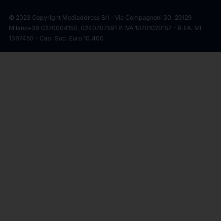
© 2023 Copyright Mediaddress Srl - Via Compagnoni 30, 20129
Milano
+39 0270004150, 0240707591 P.IVA 10701020157 - R.EA. MI
1397450 - Cap. Soc. Euro 10.400