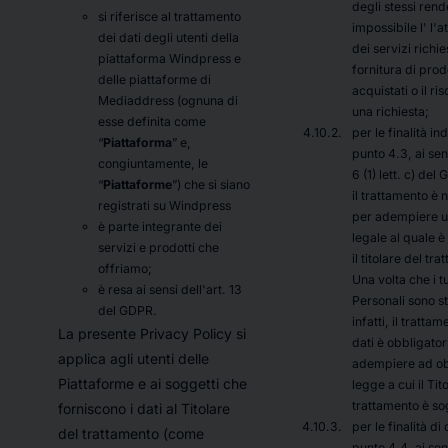
degli stessi ren
si riferisce al trattamento
impossibile l' l'a
dei dati degli utenti della
dei servizi richies
piattaforma Windpress e
fornitura di prod
delle piattaforme di
acquistati o il ri
Mediaddress (ognuna di
una richiesta;
esse definita come
per le finalità ind
“
Piattaforma
” e,
punto 4.3, ai sens
congiuntamente, le
6 (1) lett. c) de
“
Piattaforme
”) che si siano
il trattamento è 
registrati su Windpress
per adempiere u
è parte integrante dei
legale al quale è
servizi e prodotti che
il titolare del tr
offriamo;
Una volta che i tu
è resa ai sensi dell'art. 13
Personali sono sta
del GDPR.
infatti, il trattam
La presente Privacy Policy si
dati è obbligator
applica agli utenti delle
adempiere ad ob
Piattaforme e ai soggetti che
legge a cui il Tit
trattamento è so
forniscono i dati al Titolare
per le finalità di 
del trattamento (come
punto 4.4, ai sens