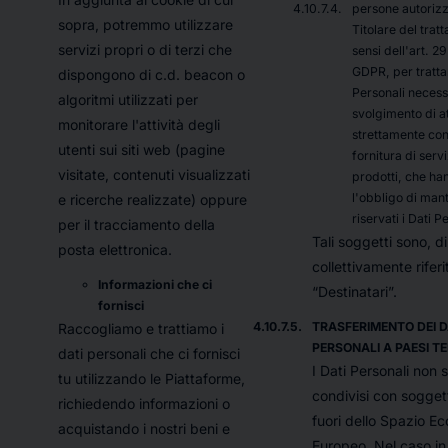
persone autorizz
sopra, potremmo utilizzare
Titolare del trat
servizi propri o di terzi che
sensi dell'art. 29
GDPR, per trattar
dispongono di c.d. beacon o
Personali necessa
algoritmi utilizzati per
svolgimento di at
monitorare l'attività degli
strettamente con
utenti sui siti web (pagine
fornitura di servi
visitate, contenuti visualizzati
prodotti, che ha
l'obbligo di man
e ricerche realizzate) oppure
riservati i Dati P
per il tracciamento della
Tali soggetti sono, di
posta elettronica.
collettivamente rifer
Informazioni che ci
“Destinatari”.
fornisci
TRASFERIMENTO DEI D
Raccogliamo e trattiamo i
PERSONALI A PAESI TE
dati personali che ci fornisci
I Dati Personali non 
tu utilizzando le Piattaforme,
condivisi con soggett
richiedendo informazioni o
fuori dello Spazio E
acquistando i nostri beni e
Europeo. Nel caso in