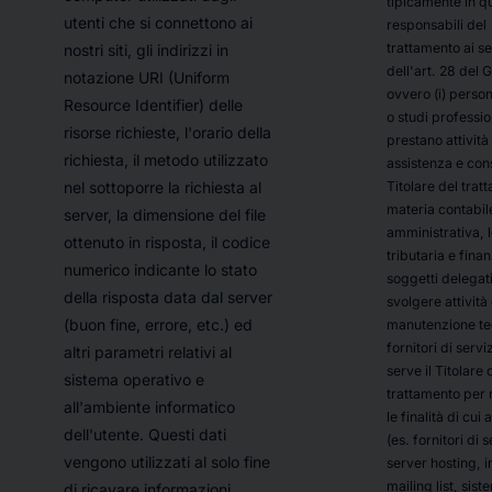
tipicamente in qu
utenti che si connettono ai
responsabili del
trattamento ai se
nostri siti, gli indirizzi in
dell'art. 28 del
notazione URI (Uniform
ovvero (i) person
Resource Identifier) delle
o studi professio
risorse richieste, l'orario della
prestano attività 
richiesta, il metodo utilizzato
assistenza e con
Titolare del trat
nel sottoporre la richiesta al
materia contabil
server, la dimensione del file
amministrativa, 
ottenuto in risposta, il codice
tributaria e finanz
numerico indicante lo stato
soggetti delegati
della risposta data dal server
svolgere attività 
(buon fine, errore, etc.) ed
manutenzione tecn
fornitori di serviz
altri parametri relativi al
serve il Titolare 
sistema operativo e
trattamento per 
all'ambiente informatico
le finalità di cui 
dell'utente. Questi dati
(es. fornitori di s
vengono utilizzati al solo fine
server hosting, i
mailing list, sist
di ricavare informazioni