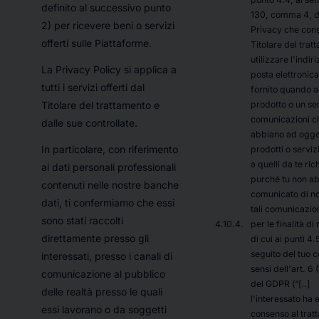
definito al successivo punto
130, comma 4, d
2) per ricevere beni o servizi
Privacy che cons
offerti sulle Piattaforme.
Titolare del trat
utilizzare l'indir
La Privacy Policy si applica a
posta elettronica
tutti i servizi offerti dal
fornito quando a
prodotto o un ser
Titolare del trattamento e
comunicazioni c
dalle sue controllate.
abbiano ad ogge
In particolare, con riferimento
prodotti o serviz
a quelli da te rich
ai dati personali professionali
purché tu non a
contenuti nelle nostre banche
comunicato di n
dati, ti confermiamo che essi
tali comunicazion
sono stati raccolti
per le finalità d
direttamente presso gli
di cui ai punti 4.
seguito del tuo 
interessati, presso i canali di
sensi dell'art. 6 (1
comunicazione al pubblico
del GDPR (“[..]
delle realtà presso le quali
l'interessato ha 
essi lavorano o da soggetti
consenso al trat