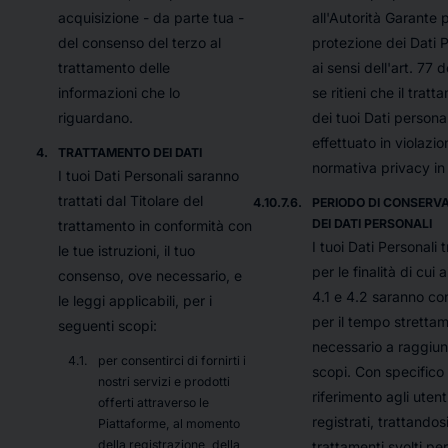
all'Autorità Garante p
acquisizione - da parte tua -
protezione dei Dati P
del consenso del terzo al
ai sensi dell'art. 77 
trattamento delle
se ritieni che il trat
informazioni che lo
dei tuoi Dati personal
riguardano.
effettuato in violazio
TRATTAMENTO DEI DATI
normativa privacy in 
I tuoi Dati Personali saranno
trattati dal Titolare del
PERIODO DI CONSERV
DEI DATI PERSONALI
trattamento in conformità con
I tuoi Dati Personali t
le tue istruzioni, il tuo
per le finalità di cui a
consenso, ove necessario, e
4.1 e 4.2 saranno co
le leggi applicabili, per i
per il tempo stretta
seguenti scopi:
necessario a raggiun
per consentirci di fornirti i
scopi. Con specifico
nostri servizi e prodotti
riferimento agli utent
offerti attraverso le
registrati, trattandosi
Piattaforme, al momento
della registrazione, della
trattamenti svolti per