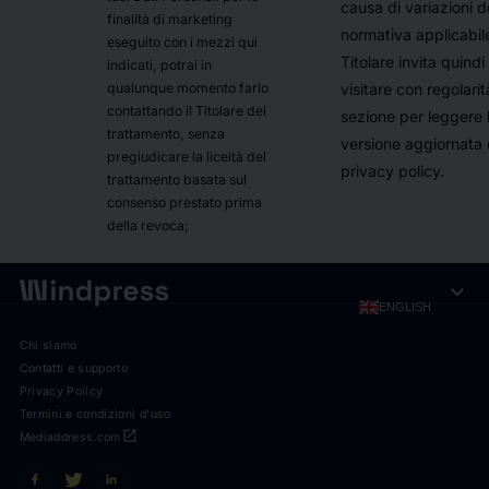
causa di variazioni d
finalità di marketing
normativa applicabile.
eseguito con i mezzi qui
Titolare invita quindi
indicati, potrai in
visitare con regolari
qualunque momento farlo
contattando il Titolare del
sezione per leggere 
trattamento, senza
versione aggiornata 
pregiudicare la liceità del
privacy policy.
trattamento basata sul
consenso prestato prima
della revoca;
expand_more
ENGLISH
Chi siamo
Contatti e supporto
Privacy Policy
Termini e condizioni d'uso
open_in_new
Mediaddress.com