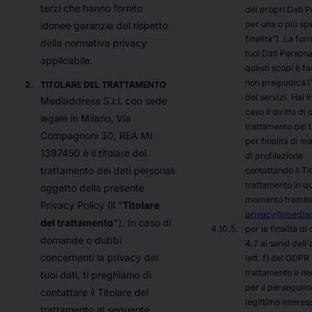
terzi che hanno fornito
dei propri Dati P
per una o più sp
idonee garanzie del rispetto
finalità
”). La forn
della normativa privacy
tuoi Dati Persona
applicabile.
questi scopi è fa
non pregiudica l'
TITOLARE DEL TRATTAMENTO
dei servizi. Hai i
Mediaddress S.r.l. con sede
caso il diritto di 
legale in Milano, Via
trattamento dei t
Compagnoni 30, REA MI
per finalità di m
1397450 è il titolare del
di profilazione
trattamento dei dati personali
contattando il Ti
trattamento in qu
oggetto della presente
momento tramite
Privacy Policy (il "
Titolare
privacy@mediad
del trattamento
"). In caso di
per le finalità di 
domande o dubbi
4.7 ai sensi dell'a
concernenti la privacy dei
lett. f) del GDPR
trattamento è ne
tuoi dati, ti preghiamo di
per il perseguim
contattare il Titolare del
legittimo interes
trattamento al seguente