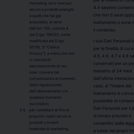
marketing via e-mail per
4.4 saranno conserva
servizi e prodotti analoghi
che non ti sarai oppo
a quelli che hai già
trattamento o avrai 
acquistato, ai sensi
dell'art. 130, comma 4,
il consenso.
del D.lgs. 196/03, come
I tuoi Dati Personali t
modificato dal D.lgs.
101/18, (il “Codice
per le finalità di cui a
Privacy”), a meno che non
4.5, 4.6, 4.7 e 4.8 s
ci comunichi
conservati per un pe
espressamente di non
massimo di 24 mesi
voler ricevere tali
dall'ultima interazion
comunicazioni al momento
della registrazione,
caso, al Titolare del
dell'abbonamento o in
trattamento è conces
qualsiasi momento
possibilità di conserv
successivo;
Dati Personali per il 
per contattarti al fine di
di tempo previsto e
proporti i nostri servizi e
prodotti o inviarti
consentito dalla legg
materiale di marketing,
a tutela dei propri in