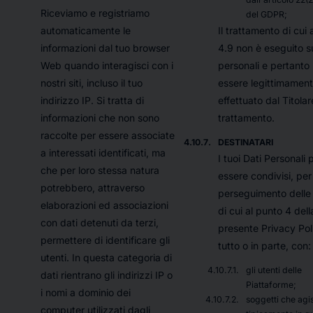
Riceviamo e registriamo
del GDPR;
Il trattamento di cui 
automaticamente le
4.9 non è eseguito s
informazioni dal tuo browser
personali e pertanto
Web quando interagisci con i
essere legittimamen
nostri siti, incluso il tuo
effettuato dal Titolar
indirizzo IP. Si tratta di
trattamento.
informazioni che non sono
raccolte per essere associate
DESTINATARI
a interessati identificati, ma
I tuoi Dati Personali
che per loro stessa natura
essere condivisi, per 
potrebbero, attraverso
perseguimento delle f
elaborazioni ed associazioni
di cui al punto 4 dell
con dati detenuti da terzi,
presente Privacy Poli
permettere di identificare gli
tutto o in parte, con:
utenti. In questa categoria di
gli utenti delle
dati rientrano gli indirizzi IP o
Piattaforme;
i nomi a dominio dei
soggetti che agi
computer utilizzati dagli