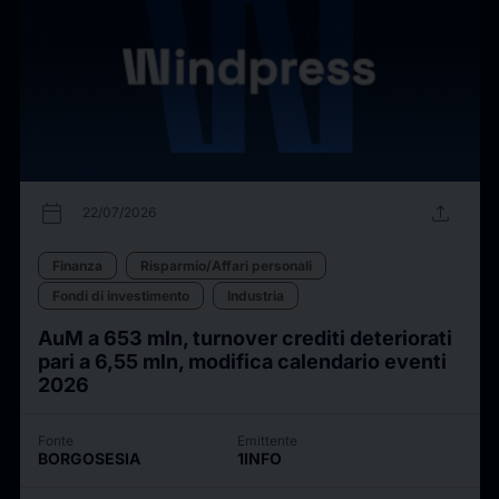
calendar_today
upload
22/07/2026
Finanza
Risparmio/Affari personali
Fondi di investimento
Industria
AuM a 653 mln, turnover crediti deteriorati
pari a 6,55 mln, modifica calendario eventi
2026
Fonte
Emittente
BORGOSESIA
1INFO