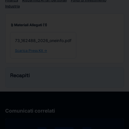
Finanza
Risparmio/Affari personali
Fondi di investimento
Industria
attach_file
Materiali Allegati
(1)
73_162488_2026_oneinfo.pdf
Scarica Press Kit ->
Recapiti
Comunicati correlati