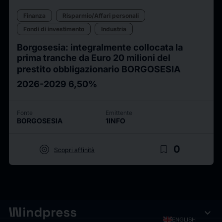
Finanza
Risparmio/Affari personali
Fondi di investimento
Industria
Borgosesia: integralmente collocata la
prima tranche da Euro 20 milioni del
prestito obbligazionario BORGOSESIA
2026-2029 6,50%
Fonte
Emittente
BORGOSESIA
1INFO
target
bookmark_border
0
Scopri affinità
expand_more
ENGLISH