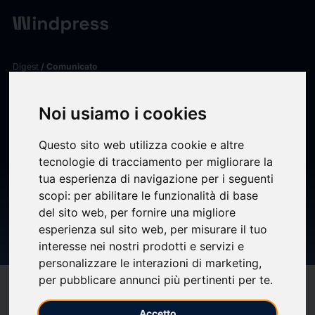
Digest
/ Comunicato
calendar_today
21/01/2026
Noi usiamo i cookies
Accelerazione settore
Alternative, potenziamento
Questo sito web utilizza cookie e altre
tecnologie di tracciamento per migliorare la
team di gestione, apertura 2°
tua esperienza di navigazione per i seguenti
periodo collocamento bond
scopi:
per abilitare le funzionalità di base
del sito web
,
per fornire una migliore
25-30 e rimborso anticipato
esperienza sul sito web
,
per misurare il tuo
bond 2021-26
interesse nei nostri prodotti e servizi e
personalizzare le interazioni di marketing
,
per pubblicare annunci più pertinenti per te
.
target
help
Compatibilità
Accetto