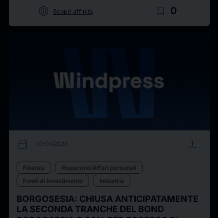
target
bookmark_border
0
Scopri affinità
calendar_today
upload
30/01/2026
Finanza
Risparmio/Affari personali
Fondi di investimento
Industria
BORGOSESIA: CHIUSA ANTICIPATAMENTE
LA SECONDA TRANCHE DEL BOND