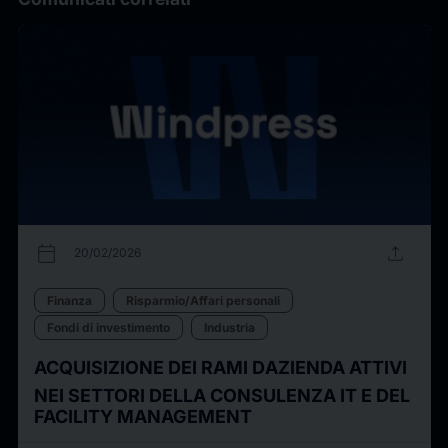
calendar_today
upload
20/02/2026
Finanza
Risparmio/Affari personali
Fondi di investimento
Industria
ACQUISIZIONE DEI RAMI DAZIENDA ATTIVI
NEI SETTORI DELLA CONSULENZA IT E DEL
FACILITY MANAGEMENT