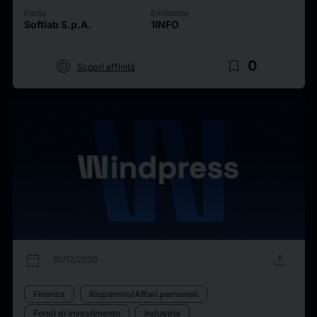
Fonte
Emittente
Softlab S.p.A.
1INFO
target
bookmark_border
0
Scopri affinità
calendar_today
upload
30/12/2026
Finanza
Risparmio/Affari personali
Fondi di investimento
Industria