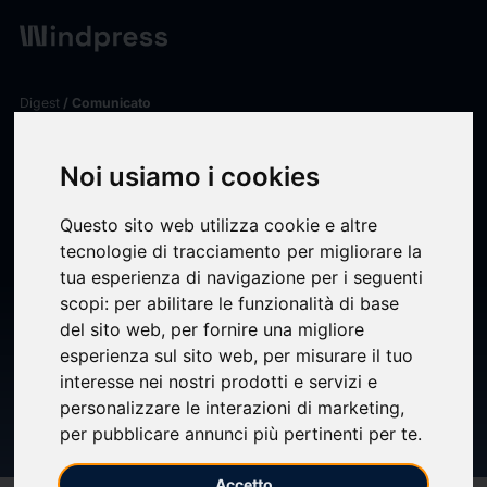
Digest
/ Comunicato
calendar_today
11/02/2026
Noi usiamo i cookies
SOTTOSCRITTO CONTRATTO
PRELIMINARE PER
Questo sito web utilizza cookie e altre
tecnologie di tracciamento per migliorare la
LACQUISIZIONE DEI RAMI
tua esperienza di navigazione per i seguenti
scopi:
per abilitare le funzionalità di base
DAZIENDA DI SYNTHESIS3
del sito web
,
per fornire una migliore
esperienza sul sito web
,
per misurare il tuo
S.R.L. ATTIVI NEI SETTORI
interesse nei nostri prodotti e servizi e
DELLA CONSULENZA IT E DEL
personalizzare le interazioni di marketing
,
per pubblicare annunci più pertinenti per te
.
FACILITY MANAGEMENT
Accetto