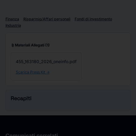
Finanza
Risparmio/Affari personali
Fondi di investimento
Industria
attach_file
Materiali Allegati
(1)
455_163180_2026_oneinfo.pdf
Scarica Press Kit ->
Recapiti
Comunicati correlati