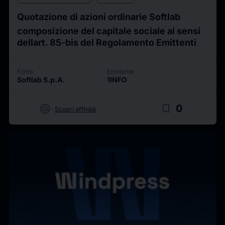
Quotazione di azioni ordinarie Softlab 
composizione del capitale sociale ai sensi
dellart. 85-bis del Regolamento Emittenti
Fonte
Emittente
Softlab S.p.A.
1INFO
target
bookmark_border
0
Scopri affinità