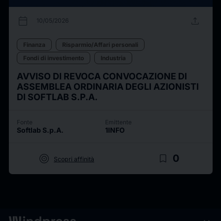
calendar_today
upload
10/05/2026
Finanza
Risparmio/Affari personali
Fondi di investimento
Industria
AVVISO DI REVOCA CONVOCAZIONE DI
ASSEMBLEA ORDINARIA DEGLI AZIONISTI
DI SOFTLAB S.P.A.
Fonte
Emittente
Softlab S.p.A.
1INFO
target
bookmark_border
0
Scopri affinità