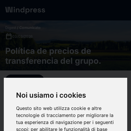
Digest
/ Comunicato
calendar_today
03/03/2026
Política de precios de
transferencia del grupo.
target
help
Compatibilità
upload
bookmark_border
Salva
(0)
Condividi
Noi usiamo i cookies
Política de precios de
Questo sito web utilizza cookie e altre
tecnologie di tracciamento per migliorare la
transferencia del grupo.
tua esperienza di navigazione per i seguenti
scopi:
per abilitare le funzionalità di base