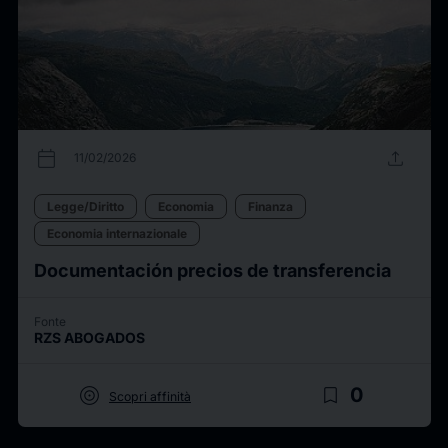
calendar_today
upload
11/02/2026
Legge/Diritto
Economia
Finanza
Economia internazionale
Documentación precios de transferencia
Fonte
RZS ABOGADOS
target
bookmark_border
0
Scopri affinità