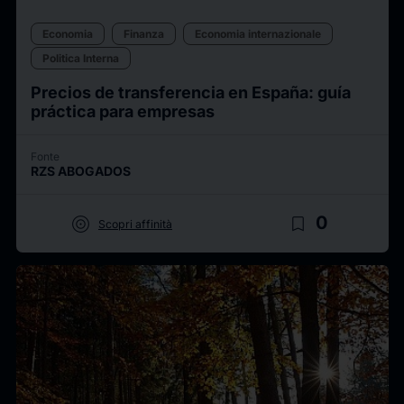
Economia
Finanza
Economia internazionale
Politica Interna
Precios de transferencia en España: guía
práctica para empresas
Fonte
RZS ABOGADOS
target
bookmark_border
0
Scopri affinità