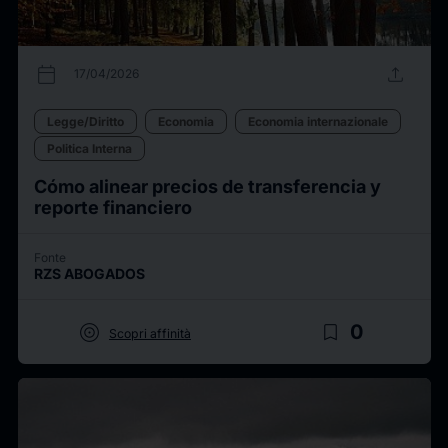
calendar_today
upload
17/04/2026
Legge/Diritto
Economia
Economia internazionale
Politica Interna
Cómo alinear precios de transferencia y
reporte financiero
Fonte
RZS ABOGADOS
target
bookmark_border
0
Scopri affinità