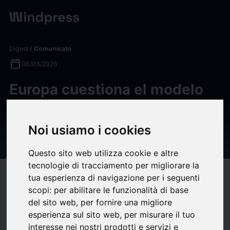
Digest
/ Comunicato
calendar_today
06/03/2026
Europa cuestiona el modelo
español de agentes: ¿adiós a
la comisión pura? —
Noi usiamo i cookies
Finreg360
Questo sito web utilizza cookie e altre
tecnologie di tracciamento per migliorare la
target
help
Compatibilità
tua esperienza di navigazione per i seguenti
scopi:
per abilitare le funzionalità di base
upload
bookmark_border
Salva
(0)
Condividi
del sito web
,
per fornire una migliore
esperienza sul sito web
,
per misurare il tuo
Publicado en
Cinco Días
el 06-03-2026
interesse nei nostri prodotti e servizi e