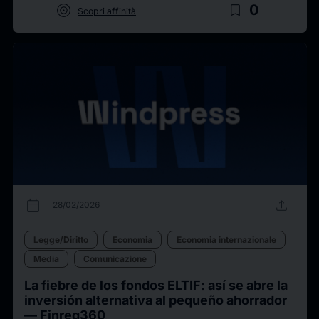
target
bookmark_border
0
Scopri affinità
calendar_today
upload
28/02/2026
Legge/Diritto
Economia
Economia internazionale
Media
Comunicazione
La fiebre de los fondos ELTIF: así se abre la
inversión alternativa al pequeño ahorrador
— Finreg360