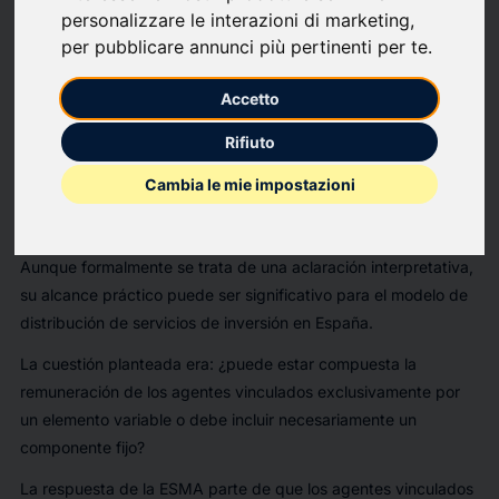
06-03-2026 — CM/2026/035
personalizzare le interazioni di marketing
,
per pubblicare annunci più pertinenti per te
.
La Autoridad Europea de Valores y Mercados (ESMA por sus
siglas en inglés) publicó el pasado 23 de febrero una
Accetto
respuesta en su documento de preguntas frecuentes (Q&A, en
siglas inglesas) sobre las normas de remuneración aplicables a
Rifiuto
los agentes vinculados de los bancos y empresas de servicios
Cambia le mie impostazioni
de inversión en la comercialización de instrumentos financieros
sujetos a la MiFID II.
Aunque formalmente se trata de una aclaración interpretativa,
su alcance práctico puede ser significativo para el modelo de
distribución de servicios de inversión en España.
La cuestión planteada era: ¿puede estar compuesta la
remuneración de los agentes vinculados exclusivamente por
un elemento variable o debe incluir necesariamente un
componente fijo?
La respuesta de la ESMA parte de que los agentes vinculados