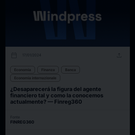
calendar_today
upload
17/01/2024
Economia
Finanza
Banca
Economia internazionale
¿Desaparecerá la figura del agente
financiero tal y como la conocemos
actualmente? — Finreg360
Fonte
FINREG360