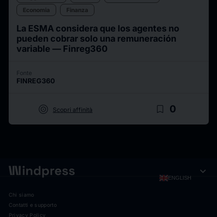
Economia
Finanza
La ESMA considera que los agentes no
pueden cobrar solo una remuneración
variable — Finreg360
Fonte
FINREG360
target
bookmark_border
0
Scopri affinità
expand_more
ENGLISH
Chi siamo
Contatti e supporto
Privacy Policy