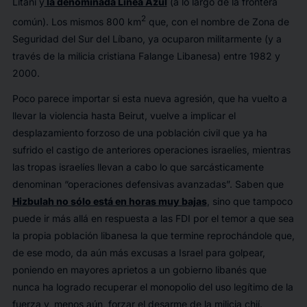
Litani y
la denominada Línea Azul
(a lo largo de la frontera
2
común). Los mismos 800 km
que, con el nombre de Zona de
Seguridad del Sur del Líbano, ya ocuparon militarmente (y a
través de la milicia cristiana Falange Libanesa) entre 1982 y
2000.
Poco parece importar si esta nueva agresión, que ha vuelto a
llevar la violencia hasta Beirut, vuelve a implicar el
desplazamiento forzoso de una población civil que ya ha
sufrido el castigo de anteriores operaciones israelíes, mientras
las tropas israelíes llevan a cabo lo que sarcásticamente
denominan “operaciones defensivas avanzadas”. Saben que
Hizbulah no sólo está en horas muy bajas
, sino que tampoco
puede ir más allá en respuesta a las FDI por el temor a que sea
la propia población libanesa la que termine reprochándole que,
de ese modo, da aún más excusas a Israel para golpear,
poniendo en mayores aprietos a un gobierno libanés que
nunca ha logrado recuperar el monopolio del uso legítimo de la
fuerza y, menos aún, forzar el desarme de la milicia chií.