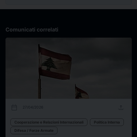
Comunicati correlati
calendar_today
upload
27/04/2026
Cooperazione e Relazioni Internazionali
Politica Interna
Difesa / Forze Armate