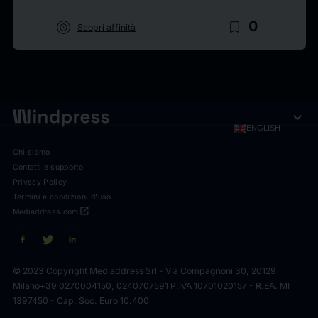
target
bookmark_border
0
Scopri affinità
expand_more
ENGLISH
Chi siamo
Contatti e supporto
Privacy Policy
Termini e condizioni d'uso
open_in_new
Mediaddress.com
© 2023 Copyright Mediaddress Srl - Via Compagnoni 30, 20129
Milano
+39 0270004150, 0240707591 P.IVA 10701020157 - R.EA. MI
1397450 - Cap. Soc. Euro 10.400