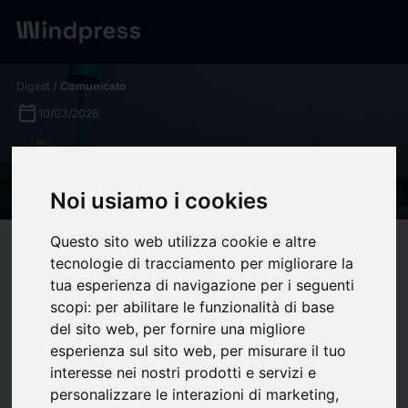
Digest
/ Comunicato
calendar_today
10/03/2026
Israel trata de rematar la tarea
en el Líbano
Noi usiamo i cookies
Questo sito web utilizza cookie e altre
target
help
Compatibilità
tecnologie di tracciamento per migliorare la
upload
bookmark_border
tua esperienza di navigazione per i seguenti
Salva
(0)
Condividi
scopi:
per abilitare le funzionalità di base
Aprovechando la alargada y tétrica sombra de la
ilegal
del sito web
,
per fornire una migliore
campaña israelo-estadounidense contra Irán
y un error más
esperienza sul sito web
,
per misurare il tuo
interesse nei nostri prodotti e servizi e
de Hizbulah, derivado de sus compromisos con Teherán, Israel
personalizzare le interazioni di marketing
,
ha decidido embarcarse en una no menos trágica e ilegal