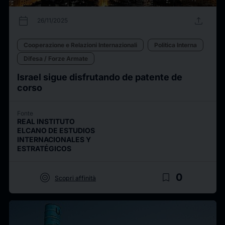
calendar_today
upload
26/11/2025
Cooperazione e Relazioni Internazionali
Politica Interna
Difesa / Forze Armate
Israel sigue disfrutando de patente de
corso
Fonte
REAL INSTITUTO
ELCANO DE ESTUDIOS
INTERNACIONALES Y
ESTRATÉGICOS
target
bookmark_border
0
Scopri affinità