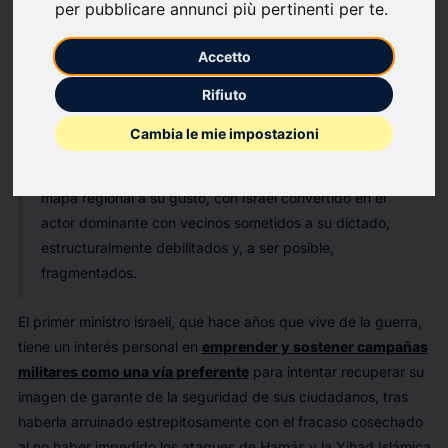
per pubblicare annunci più pertinenti per te
.
campaña en el Líbano. Y si todavía no están claras las
motivaciones de Donald Trump para dejarse arrastrar por Tel
Accetto
Aviv hacia guerras en las que no están en juego sus intereses
vitales, pocas dudas cabe albergar sobre las razones que
Rifiuto
llevan a Benjamín Netanyahu a volver a apostar por las armas
Cambia le mie impostazioni
en ambos casos.
Objetivos que se resumen en el sueño de redibujar el
mapa regional a su gusto, con Israel convertido en el
actor dominante con vecinos sometidos a su dictado,
estructuralmente debilitados y, a ser posible,
fragmentados.
El primer ministro israelí, que hace años que vive de la guerra,
tiene un interés personal en
emprender y sostener campañas
militares como una vía preferente
para intentar recuperar su
imagen de garante de la seguridad de sus ciudadanos, tras
haberla arruinado estrepitosamente con el fracaso cosechado
al no haber impedido los ataques de Hamás y la Yihad Islámica