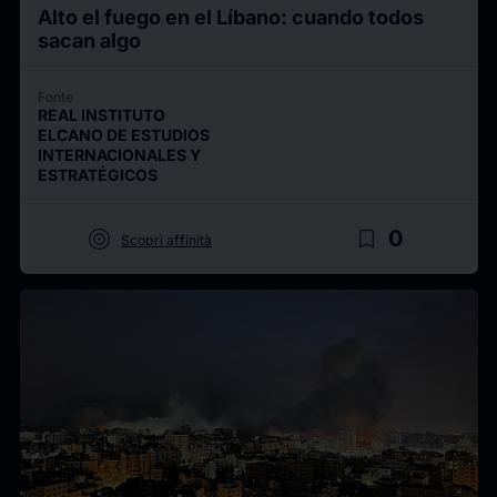
Alto el fuego en el Líbano: cuando todos
sacan algo
Fonte
REAL INSTITUTO
ELCANO DE ESTUDIOS
INTERNACIONALES Y
ESTRATÉGICOS
target
bookmark_border
0
Scopri affinità