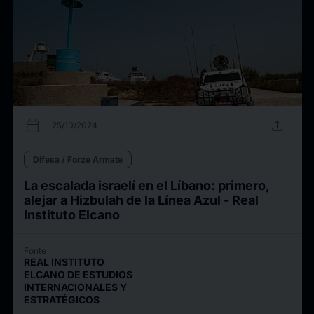
calendar_today
upload
25/10/2024
Difesa / Forze Armate
La escalada israelí en el Líbano: primero,
alejar a Hizbulah de la Línea Azul - Real
Instituto Elcano
Fonte
REAL INSTITUTO
ELCANO DE ESTUDIOS
INTERNACIONALES Y
ESTRATÉGICOS