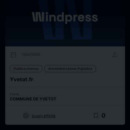
calendar_today
upload
13/02/2026
Politica Interna
Amministrazione Pubblica
Yvetot.fr
Fonte
COMMUNE DE YVETOT
target
bookmark_border
0
Scopri affinità