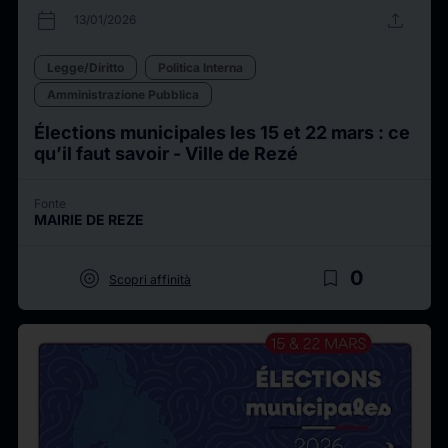
calendar_today
upload
13/01/2026
Legge/Diritto
Politica Interna
Amministrazione Pubblica
Élections municipales les 15 et 22 mars : ce
qu’il faut savoir - Ville de Rezé
Fonte
MAIRIE DE REZE
target
bookmark_border
0
Scopri affinità