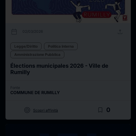
calendar_today
upload
02/03/2026
Legge/Diritto
Politica Interna
Amministrazione Pubblica
Élections municipales 2026 - Ville de
Rumilly
Fonte
COMMUNE DE RUMILLY
target
bookmark_border
0
Scopri affinità