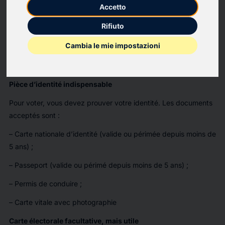
pour le premier tour des élections municipales.
Accetto
Le bureau de vote n°1 est temporairement délocalisé à
Rifiuto
l’école Chabaud (2 passage du Cœur) pendant les travaux de
Cambia le mie impostazioni
l’Hôtel de Ville.
Quelques informations pratiques à connaître
Pièce d’identité indispensable
Pour voter, vous devez prouver votre identité. Les documents
acceptés sont :
– Carte nationale d’identité (valide ou périmée depuis moins de
5 ans) ;
– Passeport (valide ou périmé depuis moins de 5 ans) ;
– Permis de conduire ;
– Carte vitale avec photographie
Carte électorale facultative, mais utile