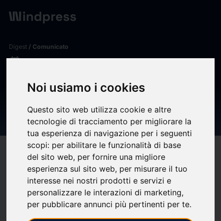
Digest
/ Comunicato
calendar_today
11/03/2026
Elections municipales –
Noi usiamo i cookies
COGOLIN | Site officiel de la
Questo sito web utilizza cookie e altre
mairie
tecnologie di tracciamento per migliorare la
tua esperienza di navigazione per i seguenti
scopi:
per abilitare le funzionalità di base
target
help
Compatibilità
del sito web
,
per fornire una migliore
upload
esperienza sul sito web
,
per misurare il tuo
bookmark_border
Salva
(0)
Condividi
interesse nei nostri prodotti e servizi e
personalizzare le interazioni di marketing
,
Élections municipales
per pubblicare annunci più pertinenti per te
.
Ce dimanche 15 mars, les Cogolinois sont appelés aux urnes