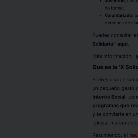
Juventud
, con 
no formal.
Voluntariado
: 
derechos de ciud
Puedes consultar es
Solidaria”
aquí
.
Más información:
Qué es la ‘X Solid
Si eres una person
un pequeño gesto q
Interés Social
, con
programas que rea
y te convierte en un
Iglesia, marcando l
Resumiendo, al hace