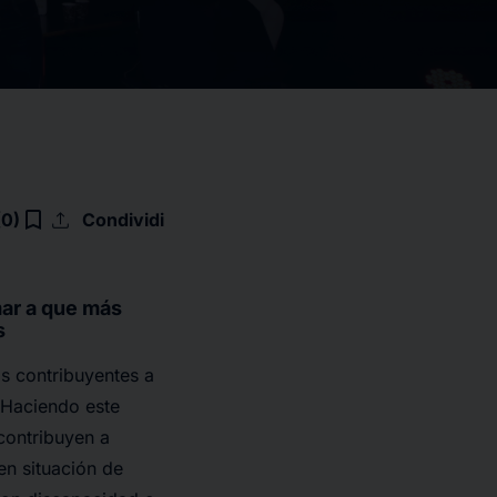
upload
bookmark_border
(0)
Condividi
mar a que más
s
s contribuyentes a
” Haciendo este
ontribuyen a
n situación de