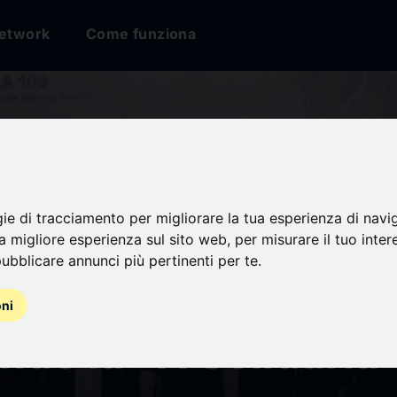
etwork
Come funziona
gie di tracciamento per migliorare la tua esperienza di navi
2,4 millones de pe
na migliore esperienza sul sito web
,
per misurare il tuo inter
ubblicare annunci più pertinenti per te
.
an un “gesto legend
oni
do la “X Solidaria”