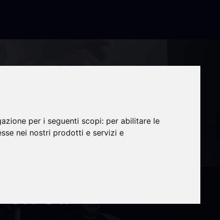
gazione per i seguenti scopi:
per abilitare le
rsonas
esse nei nostri prodotti e servizi e
ario”
 en su