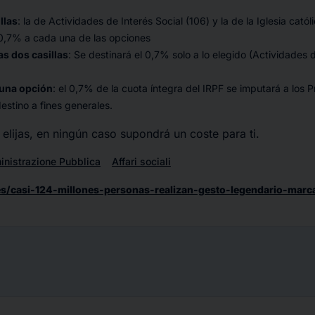
llas
: la de Actividades de Interés Social (106) y la de la Iglesia catól
 0,7% a cada una de las opciones
as dos casillas
: Se destinará el 0,7% solo a lo elegido (Actividades d
una opción
: el 0,7% de la cuota íntegra del IRPF se imputará a los
estino a fines generales.
 elijas, en ningún caso supondrá un coste para ti.
nistrazione Pubblica
Affari sociali
es/casi-124-millones-personas-realizan-gesto-legendario-marc