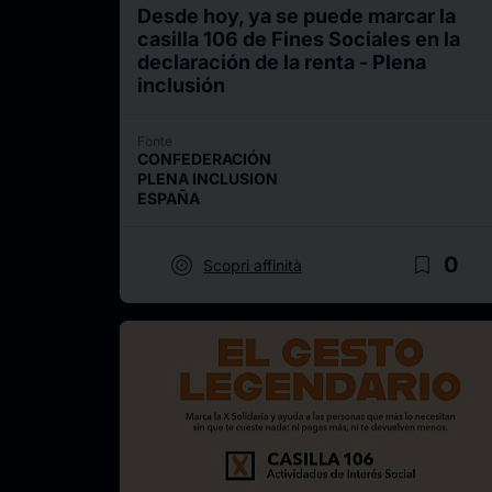
Desde hoy, ya se puede marcar la
casilla 106 de Fines Sociales en la
declaración de la renta - Plena
inclusión
Fonte
CONFEDERACIÓN
PLENA INCLUSION
ESPAÑA
target
bookmark_border
0
Scopri affinità