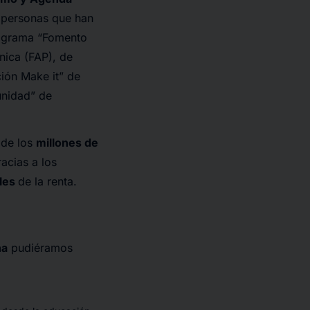
 personas que han
rograma “Fomento
nica (FAP), de
ción Make it” de
unidad” de
 de los
millones de
acias a los
ales
de la renta.
ña
pudiéramos