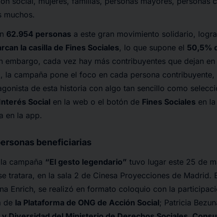
ión social, mujeres, familias, personas mayores, personas 
os muchos.
on
62.954 personas
a este gran movimiento solidario, logra
can la casilla de Fines Sociales
, lo que supone el
50,5% d
in embargo, cada vez hay más contribuyentes que dejan en
o, la campaña pone el foco en cada persona contribuyente,
agonista de esta historia con algo tan sencillo como selecc
Interés Social
en la web o el botón de
Fines Sociales
en la
a en la app.
ersonas beneficiarias
e la campaña
“El gesto legendario”
tuvo lugar este 25 de m
se tratara, en la sala 2 de Cinesa Proyecciones de Madrid. 
a Enrich, se realizó en formato coloquio con la participac
a de
la Plataforma de ONG de Acción Social
; Patricia Bezun
s y Diversidad del Ministerio de Derechos Sociales, Con