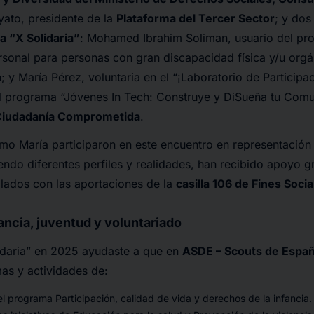
ato, presidente de la
Plataforma del Tercer Sector
; y dos
la “X Solidaria”
: Mohamed Ibrahim Soliman, usuario del p
sonal para personas con gran discapacidad física y/u orgá
a
; y María Pérez, voluntaria en el “¡Laboratorio de Participa
l programa “Jóvenes In Tech: Construye y DiSueña tu Com
 Ciudadanía Comprometida
.
 María participaron en este encuentro en representación
endo diferentes perfiles y realidades, han recibido apoyo gr
lados con las aportaciones de la
casilla 106 de Fines Soci
ancia, juventud y voluntariado
lidaria” en 2025 ayudaste a que en
ASDE – Scouts de Espa
as y actividades de:
el programa Participación, calidad de vida y derechos de la infancia.