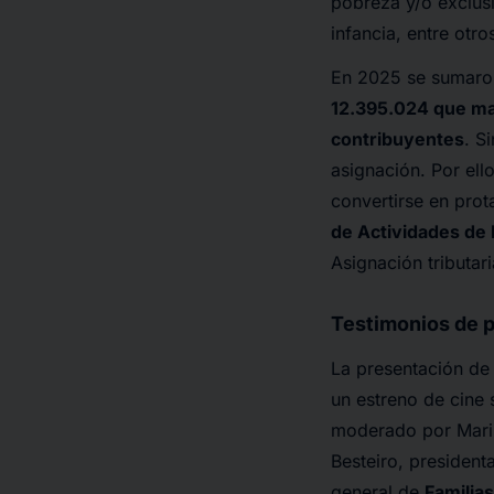
pobreza y/o exclus
infancia, entre otr
En 2025 se sumar
12.395.024 que mar
contribuyentes
. S
asignación. Por ell
convertirse en prot
de Actividades de 
Asignación tributari
Testimonios de p
La presentación d
un estreno de cine 
moderado por Marin
Besteiro, president
general de
Familia