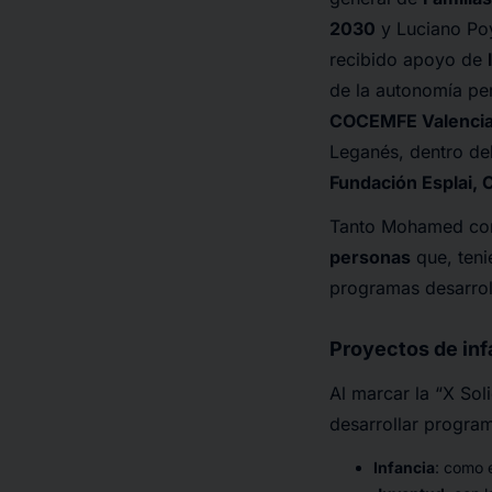
2030
y Luciano Poy
recibido apoyo de
de la autonomía per
COCEMFE Valenci
Leganés, dentro de
Fundación Esplai,
Tanto Mohamed como
personas
que, teni
programas desarrol
Proyectos de inf
Al marcar la “X So
desarrollar program
Infancia
: como 