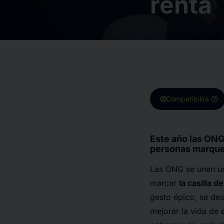
renta
target
help
Compatibilità
Este año las ONG
personas marquen
Las ONG se unen un
marcar
la casilla d
gesto épico, se de
mejorar la vida de