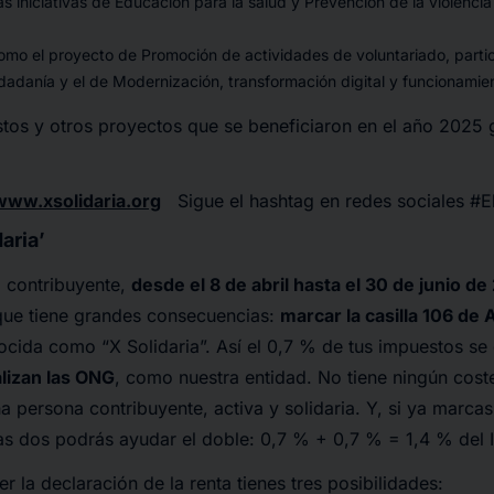
las iniciativas de Educación para la salud y Prevención de la violenc
como el proyecto de Promoción de actividades de voluntariado, partic
adanía y el de Modernización, transformación digital y funcionamien
tos y otros proyectos que se beneficiaron en el año 2025 
www.xsolidaria.org
Sigue el hashtag en redes sociales #
aria’
a contribuyente,
desde el 8 de abril hasta el 30 de junio d
ue tiene grandes consecuencias:
marcar la casilla 106 de 
ocida como “X Solidaria”. Así el 0,7 % de tus impuestos se 
lizan las ONG
, como nuestra entidad. No tiene ningún cost
a persona contribuyente, activa y solidaria. Y, si ya marcas 
as dos podrás ayudar el doble: 0,7 % + 0,7 % = 1,4 % del 
r la declaración de la renta tienes tres posibilidades: