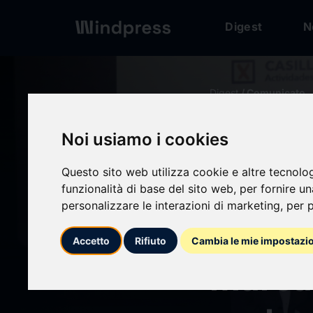
Digest
N
Digest
/ Comunicato
Noi usiamo i cookies
calendar_today
26/03/2026
Questo sito web utilizza cookie e altre tecnolo
Casi 1
funzionalità di base del sito web
,
per fornire u
personalizzare le interazioni di marketing
,
per p
realiz
Accetto
Rifiuto
Cambia le mie impostazi
marcan