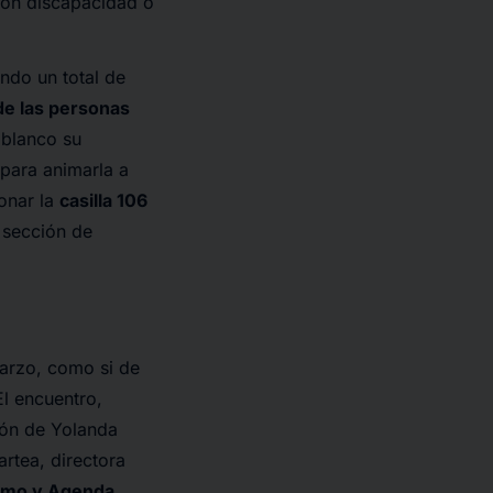
con discapacidad o
ndo un total de
e las personas
 blanco su
 para animarla a
ionar la
casilla 106
 sección de
arzo, como si de
El encuentro,
ión de Yolanda
artea, directora
sumo y Agenda