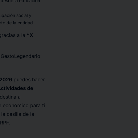
ia desde la educación
ipación social y
to de la entidad.
gracias a la
“X
ElGestoLegendario
e 2026
puedes hacer
Actividades de
destina a
e económico para ti
la casilla de la
IRPF.