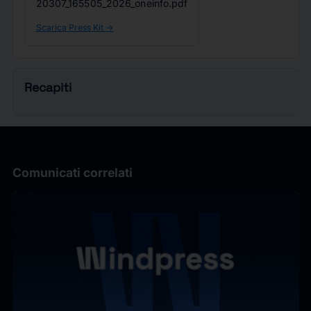
20307_165505_2026_oneinfo.pdf
Scarica Press Kit ->
Recapiti
Comunicati correlati