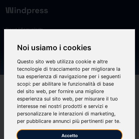
Digest
/ Comunicato
calendar_today
01/04/2026
Noi usiamo i cookies
BOLOGNAFIERE SPA:
Questo sito web utilizza cookie e altre
INTERNAL DEALING CCIAA
tecnologie di tracciamento per migliorare la
tua esperienza di navigazione per i seguenti
scopi:
per abilitare le funzionalità di base
target
help
Compatibilità
del sito web
,
per fornire una migliore
upload
bookmark_border
Salva
(0)
Condividi
esperienza sul sito web
,
per misurare il tuo
interesse nei nostri prodotti e servizi e
BOLOGNAFIERE SPA: INTERNAL DEALING CCIAA
personalizzare le interazioni di marketing
,
per pubblicare annunci più pertinenti per te
.
Accetto