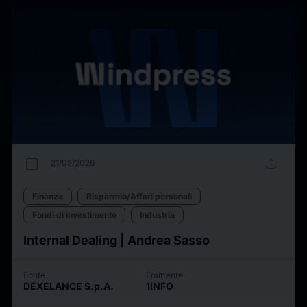
calendar_today
upload
21/05/2026
Finanza
Risparmio/Affari personali
Fondi di investimento
Industria
Internal Dealing | Andrea Sasso
Fonte
Emittente
DEXELANCE S.p.A.
1INFO