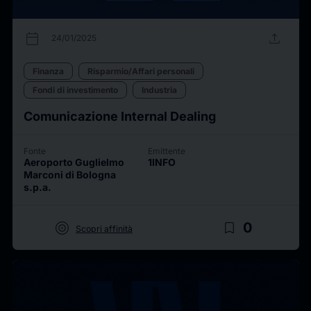
calendar_today
upload
24/01/2025
Finanza
Risparmio/Affari personali
Fondi di investimento
Industria
Comunicazione Internal Dealing
Fonte
Emittente
Aeroporto Guglielmo
1INFO
Marconi di Bologna
s.p.a.
target
bookmark_border
0
Scopri affinità