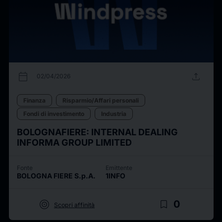
calendar_today
upload
02/04/2026
Finanza
Risparmio/Affari personali
Fondi di investimento
Industria
BOLOGNAFIERE: INTERNAL DEALING
INFORMA GROUP LIMITED
Fonte
Emittente
BOLOGNA FIERE S.p.A.
1INFO
target
bookmark_border
0
Scopri affinità