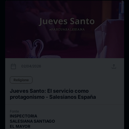
calendar_today
upload
02/04/2026
Religione
Jueves Santo: El servicio como
protagonismo - Salesianos España
Fonte
INSPECTORIA
SALESIANA SANTIAGO
EL MAYOR