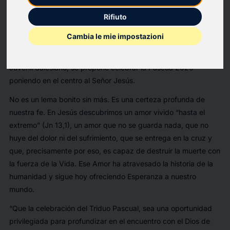
Resurrección de Jesús. En la Resurrección de Cristo se
Rifiuto
encuentra la certeza de que el futuro no está marcado por el
miedo, sino por la confianza en el amor que Dios nos tiene.
Cambia le mie impostazioni
Bajo el lema: «Un amor que hace historia» el Movimiento
Juvenil Salesiano, se propone celebrar la Pascua 2026
poniendo en el centro al Señor Jesús.
No es un lema bonito sin más. Es una certeza profunda de
nuestra fe. En Jesús descubrimos un amor vivido “hasta el
extremo” (Jn 13,1), un amor que no se guarda nada, que no
huye del dolor ni del sufrimiento, que se entrega en la cruz y
que, precisamente por eso, es capaz de destruir la muerte con
la fuerza de la Vida. Ese Amor ha atravesado la historia de la
humanidad y sigue hoy ofreciendo Esperanza a nuestro
mundo.
“Que la celebración del Triduo Pascual, sea una oportunidad
privilegiada para profundizar en el encuentro con el Dios de