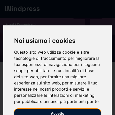
Digest
/ Comunicato
calendar_today
03/04/2026
Noi usiamo i cookies
Viernes Santo - Salesianos
España
Questo sito web utilizza cookie e altre
tecnologie di tracciamento per migliorare la
tua esperienza di navigazione per i seguenti
scopi:
per abilitare le funzionalità di base
target
help
Compatibilità
del sito web
,
per fornire una migliore
upload
bookmark_border
Salva
(0)
Condividi
esperienza sul sito web
,
per misurare il tuo
interesse nei nostri prodotti e servizi e
La Pascua Salesiana
personalizzare le interazioni di marketing
,
Para los salesianos la Pascua es la gran respuesta de Dios a la
per pubblicare annunci più pertinenti per te
.
búsqueda de esa esperanza que no defrauda. Estos días se
Accetto
celebra el misterio central de la fe católica: la Pasión, Muerte y