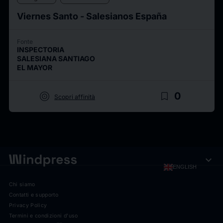
Viernes Santo - Salesianos España
Fonte
INSPECTORIA
SALESIANA SANTIAGO
EL MAYOR
target
bookmark_border
0
Scopri affinità
expand_more
ENGLISH
Chi siamo
Contatti e supporto
Privacy Policy
Termini e condizioni d'uso