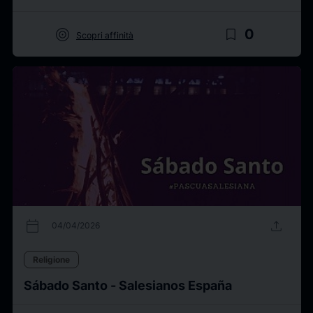
target
bookmark_border
0
Scopri affinità
calendar_today
upload
04/04/2026
Religione
Sábado Santo - Salesianos España