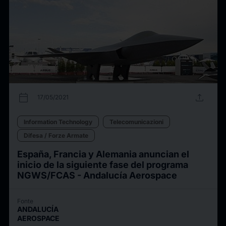
calendar_today
upload
17/05/2021
Information Technology
Telecomunicazioni
Difesa / Forze Armate
España, Francia y Alemania anuncian el
inicio de la siguiente fase del programa
NGWS/FCAS - Andalucía Aerospace
Fonte
ANDALUCÍA
AEROSPACE