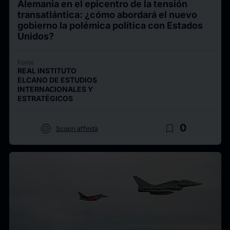
Alemania en el epicentro de la tensión
transatlántica: ¿cómo abordará el nuevo
gobierno la polémica política con Estados
Unidos?
Fonte
REAL INSTITUTO
ELCANO DE ESTUDIOS
INTERNACIONALES Y
ESTRATÉGICOS
target
bookmark_border
0
Scopri affinità