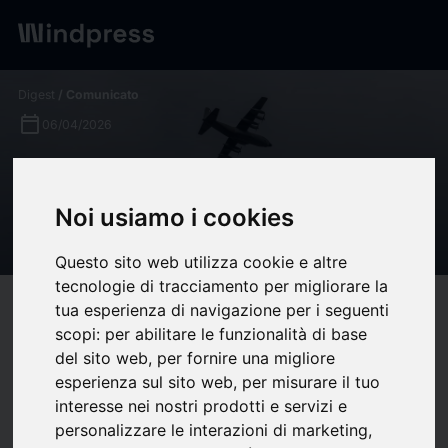
Digest
/ Comunicato
calendar_today
06/04/2026
El FCAS y los límites de la
integración industrial en
Noi usiamo i cookies
defensa en Europa
Questo sito web utilizza cookie e altre
tecnologie di tracciamento per migliorare la
tua esperienza di navigazione per i seguenti
target
help
Compatibilità
scopi:
per abilitare le funzionalità di base
upload
bookmark_border
Salva
(0)
Condividi
del sito web
,
per fornire una migliore
esperienza sul sito web
,
per misurare il tuo
El Futuro Sistema Aéreo de Combate (FCAS, por sus siglas en
interesse nei nostri prodotti e servizi e
inglés), el ambicioso programa franco-alemán-español para
personalizzare le interazioni di marketing
,
desarrollar el avión de combate europeo del futuro,
atraviesa