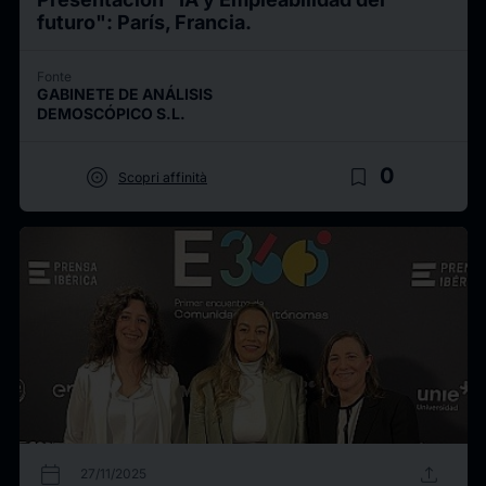
futuro": París, Francia.
Fonte
GABINETE DE ANÁLISIS
DEMOSCÓPICO S.L.
target
bookmark_border
0
Scopri affinità
calendar_today
upload
27/11/2025