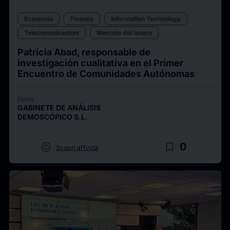
Economia
Finanza
Information Technology
Telecomunicazioni
Mercato del lavoro
Patricia Abad, responsable de
investigación cualitativa en el Primer
Encuentro de Comunidades Autónomas
Fonte
GABINETE DE ANÁLISIS
DEMOSCÓPICO S.L.
target
bookmark_border
0
Scopri affinità