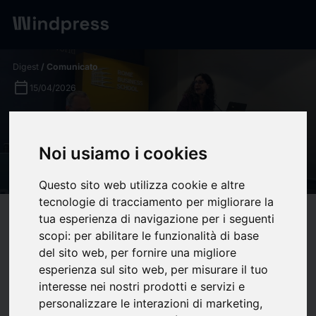
Digest
/ Comunicato
calendar_today
15/04/2026
Presentación "IA y
Empleabilidad del futuro":
Noi usiamo i cookies
Roma, Italia.
Questo sito web utilizza cookie e altre
tecnologie di tracciamento per migliorare la
target
help
tua esperienza di navigazione per i seguenti
Compatibilità
scopi:
per abilitare le funzionalità di base
upload
bookmark_border
Salva
(0)
Condividi
del sito web
,
per fornire una migliore
esperienza sul sito web
,
per misurare il tuo
Planeta Formación y
interesse nei nostri prodotti e servizi e
personalizzare le interazioni di marketing
,