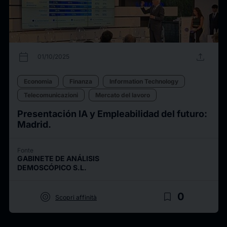
calendar_today
upload
01/10/2025
Economia
Finanza
Information Technology
Telecomunicazioni
Mercato del lavoro
Presentación IA y Empleabilidad del futuro:
Madrid.
Fonte
GABINETE DE ANÁLISIS
DEMOSCÓPICO S.L.
target
bookmark_border
0
Scopri affinità