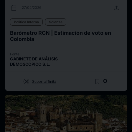
calendar_today
upload
27/02/2026
Politica Interna
Scienza
Barómetro RCN | Estimación de voto en
Colombia
Fonte
GABINETE DE ANÁLISIS
DEMOSCÓPICO S.L.
target
bookmark_border
0
Scopri affinità