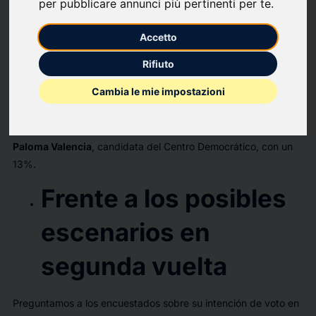
per pubblicare annunci più pertinenti per te
.
2026.
Accetto
De cara a las elecciones presidenciales en Colombia, la
Rifiuto
encuesta realizada entre el 20 y 22 de abril, por
GAD3
para el
Cambia le mie impostazioni
canal
RCN Televisión
indica que el 36% de los encuestados
votaría por
Iván Cepeda
, representante del Pacto Histórico. Le
siguen
Abelardo de la Espriella
, con un 21% de apoyo, y
Paloma Valencia
, candidata del Centro Democrático, con un
13%.
Frente a los posibles
escenarios en
segunda vuelta
Preguntamos a los encuestados sobre su intención de voto en