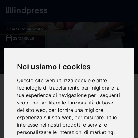
Digest
/ Comunicato
calendar_today
28/04/2026
Barómetro RCN | Estimación
de voto en Colombia: Marzo
Noi usiamo i cookies
Questo sito web utilizza cookie e altre
target
help
Compatibilità
tecnologie di tracciamento per migliorare la
upload
bookmark_border
tua esperienza di navigazione per i seguenti
Salva
(0)
Condividi
scopi:
per abilitare le funzionalità di base
del sito web
,
per fornire una migliore
Estimación de voto en
esperienza sul sito web
,
per misurare il tuo
interesse nei nostri prodotti e servizi e
Colombia en abril de
personalizzare le interazioni di marketing
,