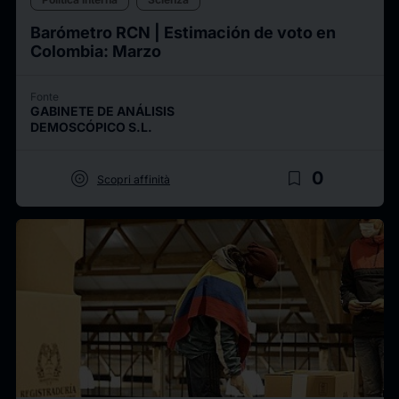
Barómetro RCN | Estimación de voto en
Colombia: Marzo
Fonte
GABINETE DE ANÁLISIS
DEMOSCÓPICO S.L.
target
bookmark_border
0
Scopri affinità