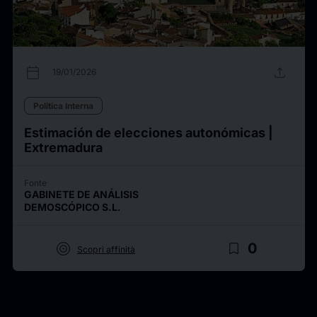
calendar_today
upload
19/01/2026
Politica Interna
Estimación de elecciones autonómicas |
Extremadura
Fonte
GABINETE DE ANÁLISIS
DEMOSCÓPICO S.L.
target
bookmark_border
0
Scopri affinità