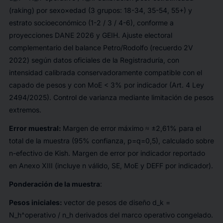
(raking) por sexo×edad (3 grupos: 18-34, 35-54, 55+) y
estrato socioeconómico (1-2 / 3 / 4-6), conforme a
proyecciones DANE 2026 y GEIH. Ajuste electoral
complementario del balance Petro/Rodolfo (recuerdo 2V
2022) según datos oficiales de la Registraduría, con
intensidad calibrada conservadoramente compatible con el
capado de pesos y con MoE < 3% por indicador (Art. 4 Ley
2494/2025). Control de varianza mediante limitación de pesos
extremos.
Error muestral:
Margen de error máximo ≈ ±2,61% para el
total de la muestra (95% confianza, p=q=0,5), calculado sobre
n-efectivo de Kish. Margen de error por indicador reportado
en Anexo XIII (incluye n válido, SE, MoE y DEFF por indicador).
Ponderación de la muestra
:
Pesos
iniciales
:
vector de pesos de diseño d_k =
N_h^operativo / n_h derivados del marco operativo congelado.