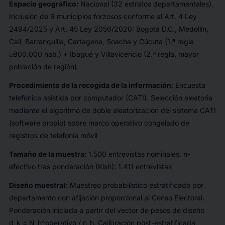
Espacio geográfico:
Nacional (32 estratos departamentales).
Inclusión de 9 municipios forzosos conforme al Art. 4 Ley
2494/2025 y Art. 45 Ley 2056/2020: Bogotá D.C., Medellín,
Cali, Barranquilla, Cartagena, Soacha y Cúcuta (1.ª regla
≥800.000 hab.) + Ibagué y Villavicencio (2.ª regla, mayor
población de región).
Procedimiento de la recogida de la información
: Encuesta
telefónica asistida por computador (CATI). Selección aleatoria
mediante el algoritmo de doble aleatorización del sistema CATI
(software propio) sobre marco operativo congelado de
registros de telefonía móvil
Tamaño de la muestra:
1.500 entrevistas nominales. n-
efectivo tras ponderación (Kish): 1.411 entrevistas
Diseño muestral:
Muestreo probabilístico estratificado por
departamento con afijación proporcional al Censo Electoral.
Ponderación iniciada a partir del vector de pesos de diseño
d_k = N_h^operativo / n_h. Calibración post-estratificada