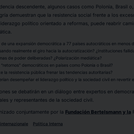
ndencia descendente, algunos casos como Polonia, Brasil o
ría demuestran que la resistencia social frente a los exceso
derazgo político orientado a reformas, puede reabrir cami
tica.
e una expansión democrática a 77 países autocráticos en menos 
ando realmente el giro hacia la autocratización? ¿Instituciones fallid
as de poder deliberadas? ¿Polarización mediática?
 “retornos” democráticos en países como Polonia o Brasil?
 la resistencia pública frenar las tendencias autoritarias?
ían desempeñar el liderazgo político y la sociedad civil en revertir 
iones se debatirán en un diálogo entre expertos en democr
ales y representantes de la sociedad civil.
anizado conjuntamente por la
Fundación Bertelsmann y la
F
internazionale
Politica Interna