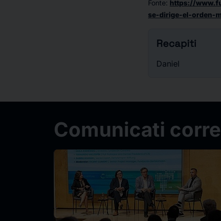
Fonte
:
https://www.f
se-dirige-el-orden-m
Recapiti
Daniel
Comunicati correl