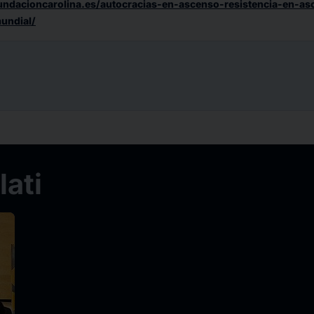
undacioncarolina.es/autocracias-en-ascenso-resistencia-en-a
undial/
ati