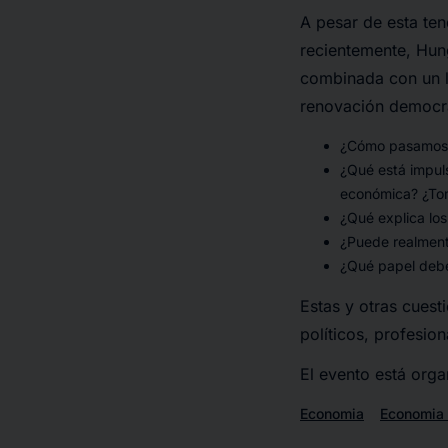
A pesar de esta te
recientemente, Hung
combinada con un li
renovación democrá
¿Cómo pasamos d
¿Qué está impuls
económica? ¿Tom
¿Qué explica los
¿Puede realmente
¿Qué papel deber
Estas y otras cuest
políticos, profesion
El evento está org
Economia
Economia 