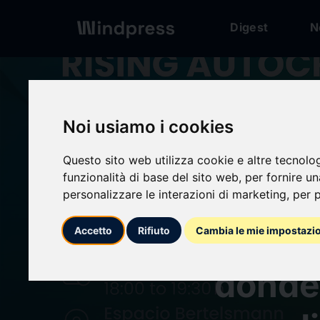
Digest
N
Digest
/ Comunicato
Noi usiamo i cookies
calendar_today
05/05/2026
Questo sito web utilizza cookie e altre tecnolo
funzionalità di base del sito web
,
per fornire u
Autoc
personalizzare le interazioni di marketing
,
per p
resist
Accetto
Rifiuto
Cambia le mie impostazi
dónde 