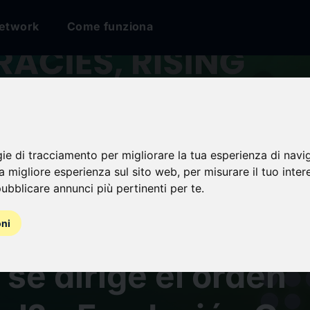
etwork
Come funziona
gie di tracciamento per migliorare la tua esperienza di navi
na migliore esperienza sul sito web
,
per misurare il tuo inter
racias en ascenso,
ubblicare annunci più pertinenti per te
.
encia en ascenso. 
oni
se dirige el orden