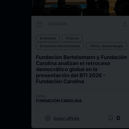
calendar_today
upload
20/05/2026
Economia
Finanza
Economia internazionale
Clima, meteorologia
Fundación Bertelsmann y Fundación
Carolina analizan el retroceso
democrático global en la
presentación del BTI 2026 -
Fundación Carolina
Fonte
FUNDACIÓN CAROLINA
target
bookmark_border
0
Scopri affinità