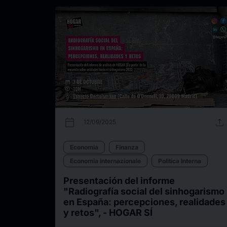
calendar_today
upload
12/09/2025
Economia
Finanza
Economia internazionale
Politica Interna
Presentación del informe
"Radiografía social del sinhogarismo
en España: percepciones, realidades
y retos", - HOGAR SÍ