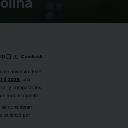
olina
upload
bookmark_border
(0)
Condividi
án en aumento. Este
BTI) 2026
, una
izar y comparar los
en todo el mundo.
5 se consideran
ce se lanzó por