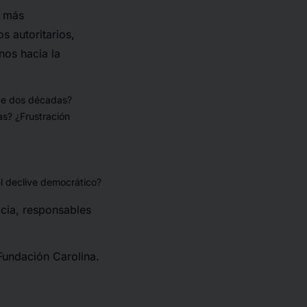
, más
s autoritarios,
nos hacia la
de dos décadas?
as? ¿Frustración
el declive democrático?
acia, responsables
undación Carolina.