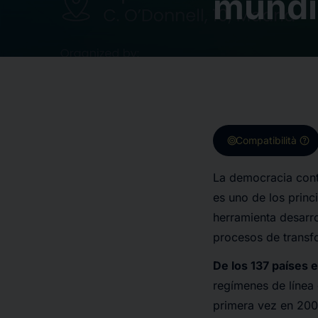
mundia
target
help
Compatibilità
La democracia conti
es uno de los princ
herramienta desarro
procesos de transf
De los 137 países 
regímenes de línea 
primera vez en 200