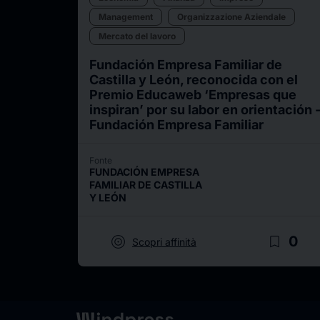
Management
Organizzazione Aziendale
Mercato del lavoro
Fundación Empresa Familiar de
Castilla y León, reconocida con el
Premio Educaweb ‘Empresas que
inspiran’ por su labor en orientación 
Fundación Empresa Familiar
Fonte
FUNDACIÓN EMPRESA
FAMILIAR DE CASTILLA
Y LEÓN
target
bookmark_border
0
Scopri affinità