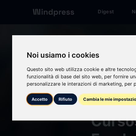
Digest
N
Digest
/ Comunicato
Noi usiamo i cookies
calendar_today
28/05/2026
Questo sito web utilizza cookie e altre tecnolo
funzionalità di base del sito web
,
per fornire u
Fundac
personalizzare le interazioni di marketing
,
per p
convo
Accetto
Rifiuto
Cambia le mie impostazi
Curso