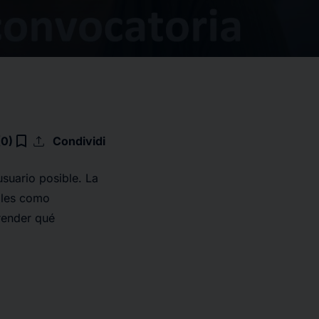
upload
bookmark_border
(0)
Condividi
suario posible. La
ales como
render qué