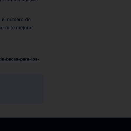
o el número de
 permite mejorar
de-becas-para-los-