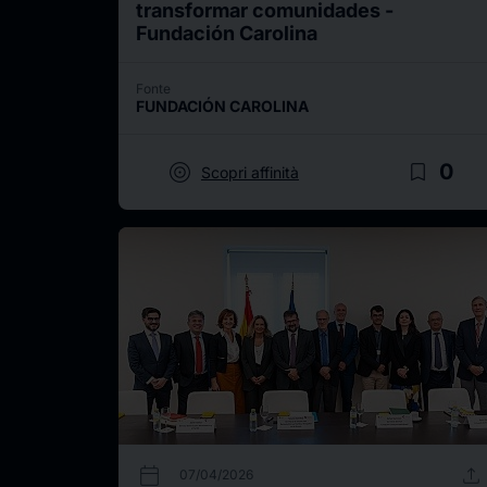
transformar comunidades -
Fundación Carolina
Fonte
FUNDACIÓN CAROLINA
target
bookmark_border
0
Scopri affinità
calendar_today
upload
07/04/2026