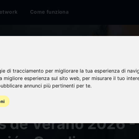
etwork
Come funziona
gie di tracciamento per migliorare la tua esperienza di navi
na migliore esperienza sul sito web
,
per misurare il tuo inter
ión Carolina abre 
ubblicare annunci più pertinenti per te
.
catoria de becas pa
oni
s de Verano 2026 -