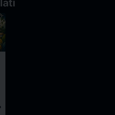
ati
o