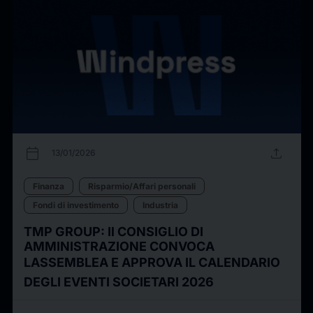
calendar_today
upload
13/01/2026
Finanza
Risparmio/Affari personali
Fondi di investimento
Industria
TMP GROUP: Il CONSIGLIO DI
AMMINISTRAZIONE CONVOCA
LASSEMBLEA E APPROVA IL CALENDARIO
DEGLI EVENTI SOCIETARI 2026