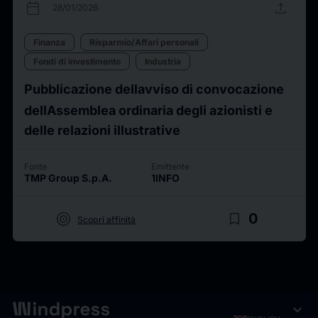
calendar_today
upload
28/01/2026
Finanza
Risparmio/Affari personali
Fondi di investimento
Industria
Pubblicazione dellavviso di convocazione
dellAssemblea ordinaria degli azionisti e
delle relazioni illustrative
Fonte
Emittente
TMP Group S.p.A.
1INFO
target
bookmark_border
0
Scopri affinità
expand_more