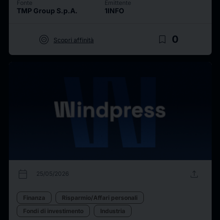
Fonte
Emittente
TMP Group S.p.A.
1INFO
target
bookmark_border
0
Scopri affinità
calendar_today
upload
25/05/2026
Finanza
Risparmio/Affari personali
Fondi di investimento
Industria