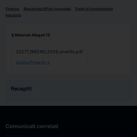
Finanza
Risparmio/Affari personali
Fondi di investimento
Industria
attach_file
Materiali Allegati
(1)
20277_168260_2026_oneinfo.pdf
Scarica Press Kit ->
Recapiti
Comunicati correlati