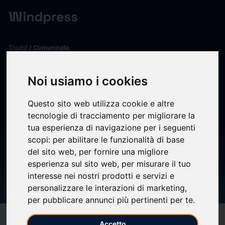
Digest
/ Comunicato
calendar_today
29/05/2026
Noi usiamo i cookies
TMP GROUP: LASSEMBLEA
Questo sito web utilizza cookie e altre
ORDINARIA DEGLI AZIONISTI
tecnologie di tracciamento per migliorare la
APPROVA IL BILANCIO DI
tua esperienza di navigazione per i seguenti
scopi:
per abilitare le funzionalità di base
ESERCIZIO E LE ULTERIORI
del sito web
,
per fornire una migliore
PROPOSTE ALLORDINE DEL
esperienza sul sito web
,
per misurare il tuo
interesse nei nostri prodotti e servizi e
GIORNO
personalizzare le interazioni di marketing
,
per pubblicare annunci più pertinenti per te
.
target
help
Compatibilità
Accetto