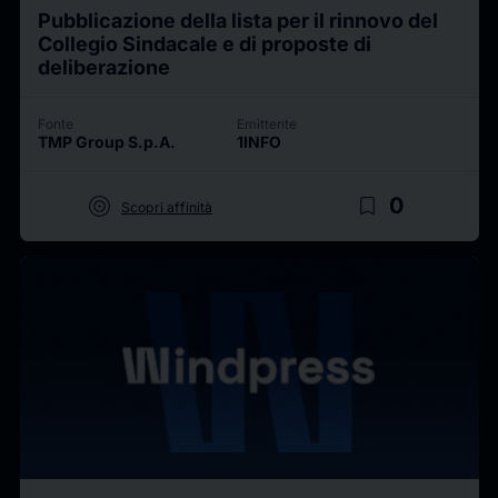
Pubblicazione della lista per il rinnovo del
Collegio Sindacale e di proposte di
deliberazione
Fonte
Emittente
TMP Group S.p.A.
1INFO
target
bookmark_border
0
Scopri affinità