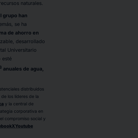
recursos naturales.
el grupo han
emás, se ha
ma de ahorro en
izable, desarrollado
al Universitario
 esté
3
anuales de agua,
tenciales distribuidos
de los líderes de la
ca
y la central de
ategia corporativa en
y el compromiso social y
ebook
X
Youtube