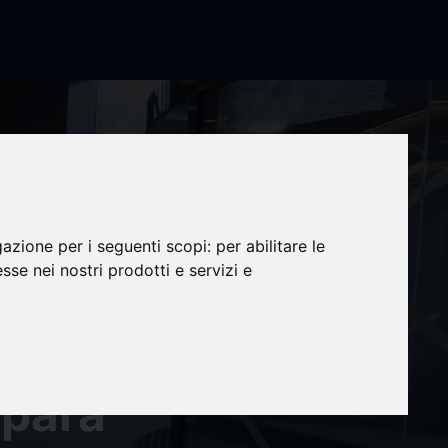
ión de
gazione per i seguenti scopi:
per abilitare le
esse nei nostri prodotti e servizi e
btiene
 para