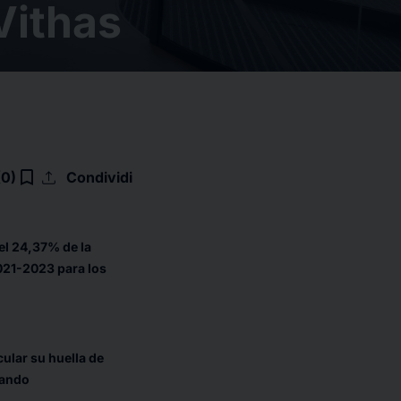
Vithas
upload
bookmark_border
(0)
Condividi
el 24,37% de la
2021-2023 para los
ular su huella de
rando