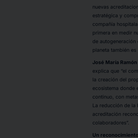
nuevas acreditacion
estratégica y compr
compañía hospitala
primera en medir nu
de autogeneración e
planeta también es 
José María Ramón d
explica que “el co
la creación del pr
ecosistema donde e
continuo, con metas
La reducción de la 
acreditación recono
colaboradores”.
Un reconocimiento 