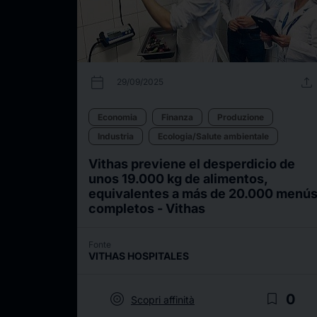
calendar_today
upload
29/09/2025
Economia
Finanza
Produzione
Industria
Ecologia/Salute ambientale
Vithas previene el desperdicio de
unos 19.000 kg de alimentos,
equivalentes a más de 20.000 menú
completos - Vithas
Fonte
VITHAS HOSPITALES
target
bookmark_border
0
Scopri affinità