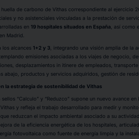
a huella de carbono de Vithas correspondiente al ejercicio 
iales y no asistenciales vinculadas a la prestación de servic
arrolladas en
19 hospitales situados en España
, así como e
 en Madrid.
a los alcances
1+2 y 3
, integrando una visión amplia de la a
templando emisiones asociadas a los viajes de negocio, d
aciones, desplazamientos
in itinere
de empleados, transporte 
s abajo, productos y servicios adquiridos, gestión de resi
 la estrategia de sostenibilidad de Vithas
 sellos “Calculo” y “Reduzco” supone un nuevo avance en l
ithas y refleja el trabajo desarrollado para medir y monito
 que reduzcan el impacto ambiental asociado a su activida
jora de la eficiencia energética de los hospitales, articula
rgía fotovoltaica como fuente de energía limpia y la insta