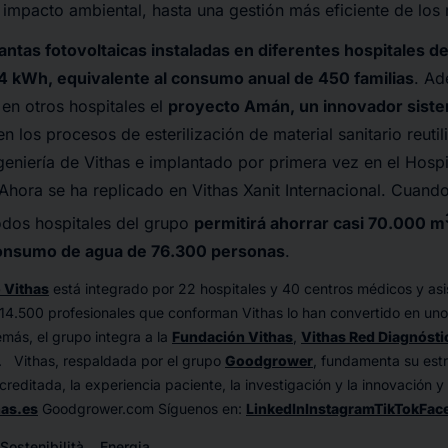
mpacto ambiental, hasta una gestión más eficiente de los 
lantas fotovoltaicas instaladas en diferentes hospitales d
4 kWh, equivalente al consumo anual de 450 familias
. Ad
en otros hospitales el
proyecto Amán, un innovador siste
n los procesos de esterilización de material sanitario reutil
geniería de Vithas e implantado por primera vez en el Hospit
Ahora se ha replicado en Vithas Xanit Internacional. Cuando
dos hospitales del grupo
permitirá ahorrar casi 70.000 m
 consumo de agua de 76.300 personas
.
 Vithas
está integrado por 22 hospitales y 40 centros médicos y asis
 14.500 profesionales que conforman Vithas lo han convertido en uno 
más, el grupo integra a la
Fundación Vithas
,
Vithas Red Diagnósti
. Vithas, respaldada por el grupo
Goodgrower
, fundamenta su estr
acreditada, la experiencia paciente, la investigación y la innovación 
has.es
Goodgrower.com Síguenos en:
LinkedIn
Instagram
TikTok
Fac
Sostenibilità
Energia