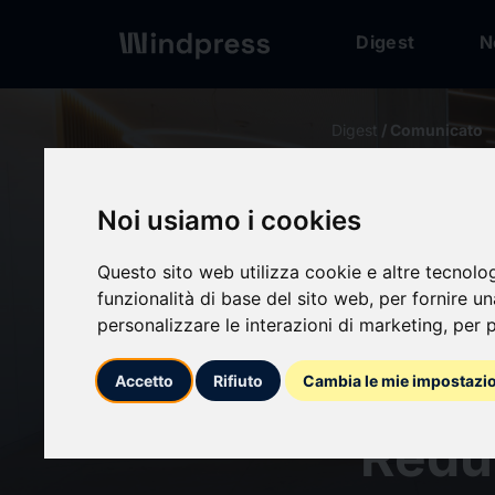
Digest
N
Digest
/ Comunicato
calendar_today
04/06/2026
Noi usiamo i cookies
Vithas
Questo sito web utilizza cookie e altre tecnolo
funzionalità di base del sito web
,
per fornire u
su hue
personalizzare le interazioni di marketing
,
per p
los se
Accetto
Rifiuto
Cambia le mie impostazi
“Reduz