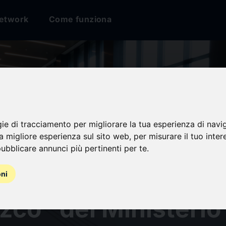
etwork
Come funziona
 acredita la reducc
gie di tracciamento per migliorare la tua esperienza di navi
na migliore esperienza sul sito web
,
per misurare il tuo inter
lla de carbono y o
ubblicare annunci più pertinenti per te
.
llos “Calculo” y
oni
co” del Ministerio