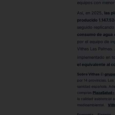
equipos con menor i
Así, en 2025,
las p
producido 1.147.52
seguido replicando 
consumo de agua
e
por el equipo de in
Vithas Las Palmas. 
implementado en to
el equivalente al
Sobre Vithas
El
grupo
por 14 provincias. Los
sanidad española. Ade
compras
PlazaSalud
+
la calidad asistencial 
medioambiental.
Vit
Economia
Finanza