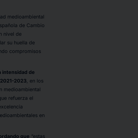
idad medioambiental
 Española de Cambio
n nivel de
ar su huella de
rando compromisos
a intensidad de
o 2021-2023
, en los
ón medioambiental
que refuerza el
excelencia
 medioambientales en
cordando que
“estas