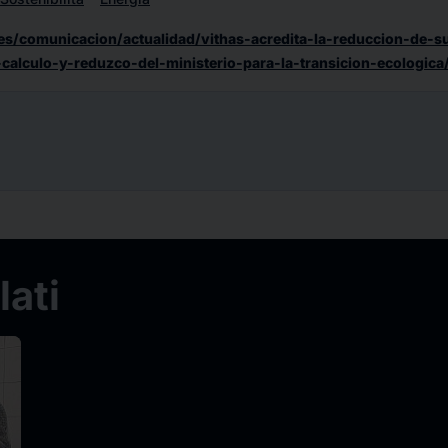
.es/comunicacion/actualidad/vithas-acredita-la-reduccion-de-
-calculo-y-reduzco-del-ministerio-para-la-transicion-ecologica
ati