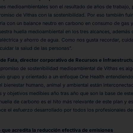
es medioambientales son el resultado de años de trabajo, p
omiso de Vithas con la sostenibilidad. Por eso también fui
ria con un balance neutro en carbono en consumo de gas y 
estra huella medioambiental en los tres alcances, además de
léctrica y ahorro de agua. Como nos gusta recordar, cuidar
cuidar la salud de las personas”.
e Fata, director corporativo de Recursos e Infraestruct
mpromiso de sostenibilidad medioambiental de Vithas es a
opio grupo y orientado a un enfoque One Health entendiend
l bienestar humano, animal y ambiental están interconecta
 y objetivos medibles año tras año que son la base de est
huella de carbono es el hito más relevante de este plan y es
ce el esfuerzo desarrollado por todos los profesionales de
que acredita la reducción efectiva de emisiones