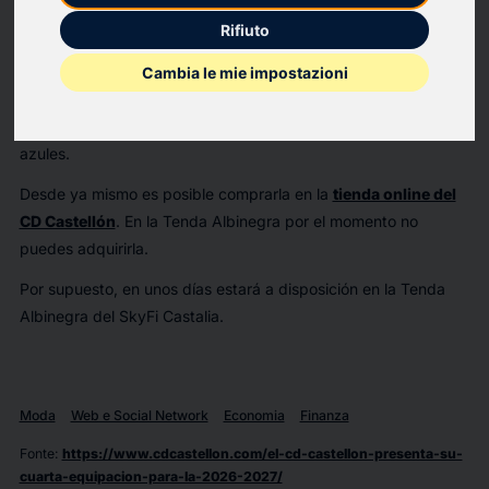
2026-2027. El afamado DJ Alvama Ice ha actuado en la
Rifiuto
misma noche del 9 de julio con ella puesta.
La camiseta mezcla elementos innovadores y rompedores
Cambia le mie impostazioni
ajustados a las tendencias de moda de hoy en día. Con la
incorporación de colores como el rosa y un contraste entre
azules.
Desde ya mismo es posible comprarla en la
tienda online del
CD Castellón
. En la Tenda Albinegra por el momento no
puedes adquirirla.
Por supuesto, en unos días estará a disposición en la Tenda
Albinegra del SkyFi Castalia.
Moda
Web e Social Network
Economia
Finanza
Fonte
:
https://www.cdcastellon.com/el-cd-castellon-presenta-su-
cuarta-equipacion-para-la-2026-2027/