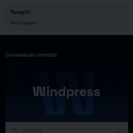
Recapiti
Kiko Felguera
Comunicati correlati
calendar_today
upload
01/07/2026