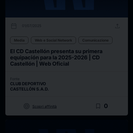
calendar_today
upload
01/07/2025
Media
Web e Social Network
Comunicazione
El CD Castellón presenta su primera
equipación para la 2025-2026 | CD
Castellón | Web Oficial
Fonte
CLUB DEPORTIVO
CASTELLÓN S.A.D.
target
bookmark_border
0
Scopri affinità