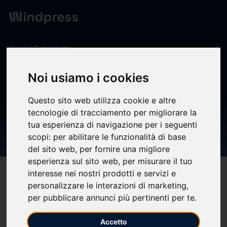
Digest
/ Comunicato
calendar_today
09/07/2026
Noi usiamo i cookies
El CD Castellón presenta su
Questo sito web utilizza cookie e altre
cuarta equipación para la
tecnologie di tracciamento per migliorare la
2026-2027 | CD Castellón |
tua esperienza di navigazione per i seguenti
Web Oficial
scopi:
per abilitare le funzionalità di base
del sito web
,
per fornire una migliore
esperienza sul sito web
,
per misurare il tuo
interesse nei nostri prodotti e servizi e
target
help
Compatibilità
personalizzare le interazioni di marketing
,
upload
bookmark_border
Salva
(0)
Condividi
per pubblicare annunci più pertinenti per te
.
El CD Castellón ha presentado su cuarto kit para la temporada
Accetto