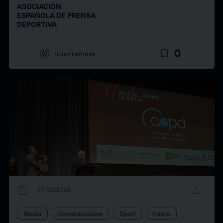
ASOCIACIÓN
ESPAÑOLA DE PRENSA
DEPORTIVA
target
bookmark_border
0
Scopri affinità
calendar_today
upload
07/02/2026
Media
Comunicazione
Sport
Calcio