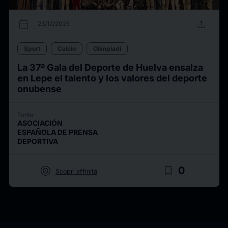
calendar_today
upload
23/12/2025
Sport
Calcio
Olimpiadi
La 37ª Gala del Deporte de Huelva ensalza
en Lepe el talento y los valores del deporte
onubense
Fonte
ASOCIACIÓN
ESPAÑOLA DE PRENSA
DEPORTIVA
target
bookmark_border
0
Scopri affinità