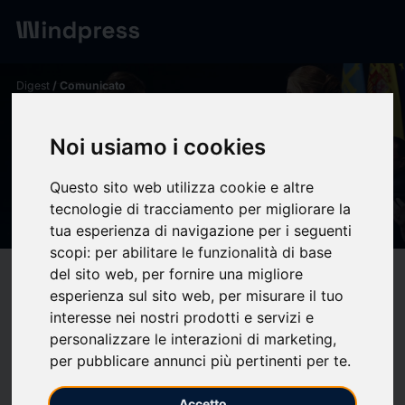
Digest
/ Comunicato
calendar_today
26/10/2024
Noi usiamo i cookies
La AOPD felicita a Carolina
Marín por el Premio Princesa
Questo sito web utilizza cookie e altre
tecnologie di tracciamento per migliorare la
de Asturias de los Deportes
tua esperienza di navigazione per i seguenti
scopi:
per abilitare le funzionalità di base
del sito web
,
per fornire una migliore
target
help
Compatibilità
esperienza sul sito web
,
per misurare il tuo
upload
bookmark_border
Salva
(0)
Condividi
interesse nei nostri prodotti e servizi e
personalizzare le interazioni di marketing
,
per pubblicare annunci più pertinenti per te
.
La Asociación Onubense de la Prensa Deportiva (AOPD) ha
expresado expresa su más sincera felicitación a la jugadora de
Accetto