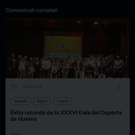
Comunicati correlati
calendar_today
upload
26/12/2024
Società
Sport
Calcio
Éxito rotundo de la XXXVI Gala del Deporte
de Huelva
Fonte