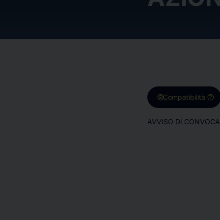
target
help
Compatibilità
AVVISO DI CONVOCAZ