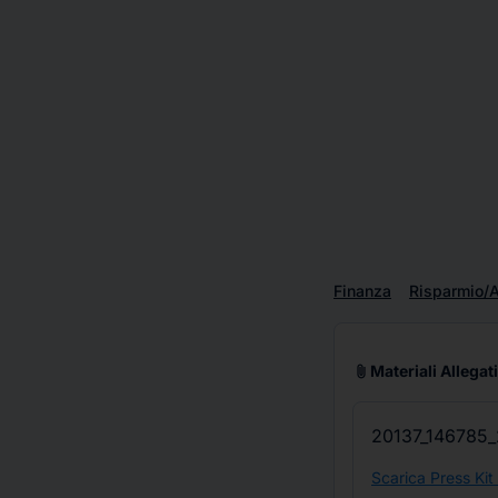
Finanza
Risparmio/A
attach_file
Materiali Allegati
20137_146785_
Scarica Press Kit