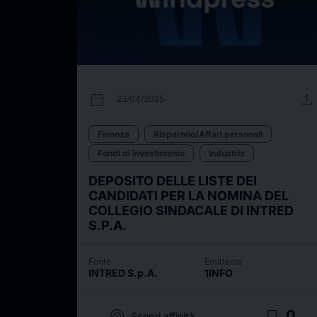
calendar_today
upload
23/04/2025
Finanza
Risparmio/Affari personali
Fondi di investimento
Industria
DEPOSITO DELLE LISTE DEI
CANDIDATI PER LA NOMINA DEL
COLLEGIO SINDACALE DI INTRED
S.P.A.
Fonte
Emittente
INTRED S.p.A.
1INFO
target
bookmark_border
0
Scopri affinità