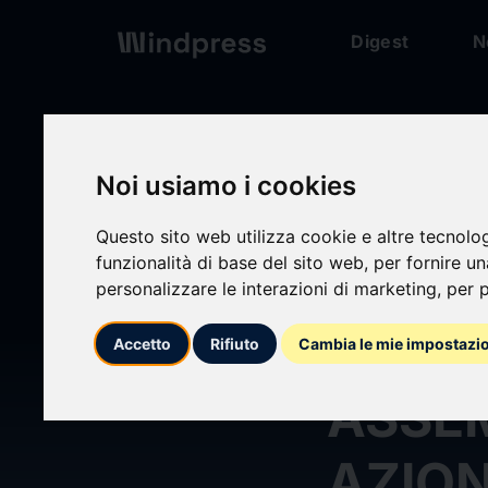
Digest
N
Digest
/ Comunicato
Noi usiamo i cookies
Questo sito web utilizza cookie e altre tecnolo
funzionalità di base del sito web
,
per fornire u
calendar_today
28/10/2024
personalizzare le interazioni di marketing
,
per p
AVVIS
Accetto
Rifiuto
Cambia le mie impostazi
ASSEM
AZION