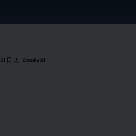
upload
bookmark_border
(0)
Condividi
.