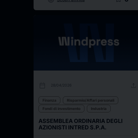
calendar_today
upload
28/04/2026
Finanza
Risparmio/Affari personali
Fondi di investimento
Industria
ASSEMBLEA ORDINARIA DEGLI
AZIONISTI INTRED S.P.A.