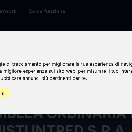
etwork
Come funziona
gie di tracciamento per migliorare la tua esperienza di navi
na migliore esperienza sul sito web
,
per misurare il tuo inter
ubblicare annunci più pertinenti per te
.
O DI CONVOCAZIO
oni
BLEA ORDINARIA 
ISTI INTRED S.P.A.