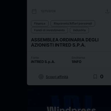
calendar_today
upload
12/11/2024
Finanza
Risparmio/Affari personali
Fondi di investimento
Industria
ASSEMBLEA ORDINARIA DEGLI
AZIONISTI INTRED S.P.A.
Fonte
Emittente
INTRED S.p.A.
1INFO
target
bookmark_border
0
Scopri affinità