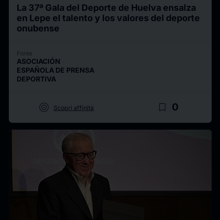
La 37ª Gala del Deporte de Huelva ensalza
en Lepe el talento y los valores del deporte
onubense
Fonte
ASOCIACIÓN
ESPAÑOLA DE PRENSA
DEPORTIVA
target
bookmark_border
0
Scopri affinità