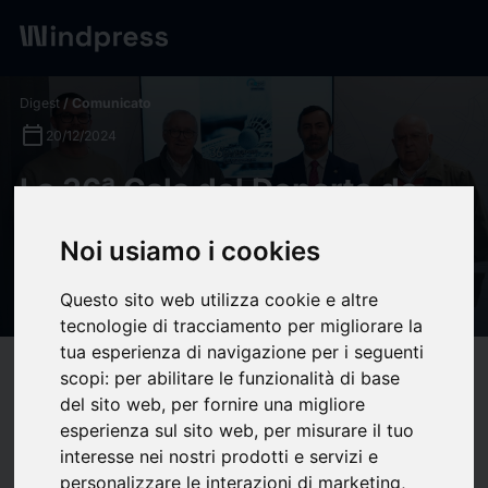
Digest
/ Comunicato
calendar_today
20/12/2024
La 36ª Gala del Deporte de
Huelva premia a cinco
Noi usiamo i cookies
olímpicos entre los mejores
deportistas
Questo sito web utilizza cookie e altre
tecnologie di tracciamento per migliorare la
tua esperienza di navigazione per i seguenti
target
help
Compatibilità
scopi:
per abilitare le funzionalità di base
del sito web
,
per fornire una migliore
upload
bookmark_border
Salva
(0)
Condividi
esperienza sul sito web
,
per misurare il tuo
interesse nei nostri prodotti e servizi e
La Sala de prensa de la Diputación de Huelva ha acogido la
personalizzare le interazioni di marketing
,