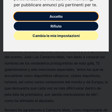
presentación de la 36ª edición de la Gala del Deporte de
per pubblicare annunci più pertinenti per te
.
Huelva, que organiza cada año la Asociación Onubense de la
Prensa Deportiva. El acto, que cuenta en esta edición con la
Accetto
colaboración de la Diputación de Huelva, El Puerto de Huelva,
Rifiuto
El Corte Inglés y el Ayuntamiento de Aljaraque, se celebrará el
próximo lunes, 23 de diciembre, a las 20:00 horas, en el
Cambia le mie impostazioni
Teatro Cinema de Corrales.
El diputado de Deportes, Juan Daniel Romero, y el organizador
del evento, José Luis Camacho Malo, han dado a conocer los
nombres de los verdaderos protagonistas de esta gala, 15
galardonados y seis menciones especiales, “entre los que se
encuentran cinco deportistas olímpicos, clubes deportivos,
torneos, así como varios campeones del mundo y de Europa, lo
que demuestra que cada vez es más difícil estar dentro de
esta lista de premiados, aun siendo merecedores de ello”,
como ha afirmado el diputado.
Romero ha agradecido a Camacho Malo, como responsable de