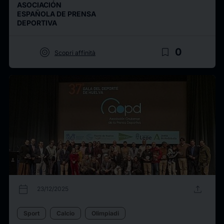
ASOCIACIÓN
ESPAÑOLA DE PRENSA
DEPORTIVA
target
bookmark_border
0
Scopri affinità
calendar_today
upload
23/12/2025
Sport
Calcio
Olimpiadi