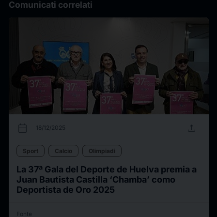
Comunicati correlati
calendar_today
upload
18/12/2025
Sport
Calcio
Olimpiadi
La 37ª Gala del Deporte de Huelva premia a
Juan Bautista Castilla ‘Chamba’ como
Deportista de Oro 2025
Fonte