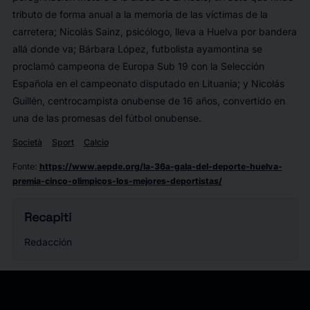
tributo de forma anual a la memoria de las víctimas de la
carretera; Nicolás Sainz, psicólogo, lleva a Huelva por bandera
allá donde va; Bárbara López, futbolista ayamontina se
proclamó campeona de Europa Sub 19 con la Selección
Española en el campeonato disputado en Lituania; y Nicolás
Guillén, centrocampista onubense de 16 años, convertido en
una de las promesas del fútbol onubense.
Società
Sport
Calcio
Fonte
:
https://www.aepde.org/la-36a-gala-del-deporte-huelva-
premia-cinco-olimpicos-los-mejores-deportistas/
Recapiti
Redacción