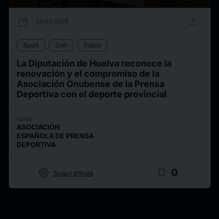
calendar_today
upload
28/02/2026
Sport
Golf
Calcio
La Diputación de Huelva reconoce la
renovación y el compromiso de la
Asociación Onubense de la Prensa
Deportiva con el deporte provincial
Fonte
ASOCIACIÓN
ESPAÑOLA DE PRENSA
DEPORTIVA
target
bookmark_border
0
Scopri affinità