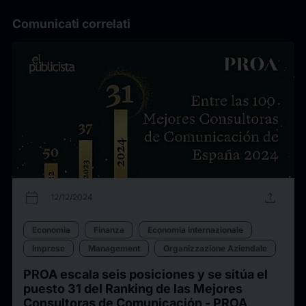
Comunicati correlati
calendar_today
upload
12/12/2024
Economia
Finanza
Economia internazionale
Imprese
Management
Organizzazione Aziendale
PROA escala seis posiciones y se sitúa el
puesto 31 del Ranking de las Mejores
Consultoras de Comunicación - PROA