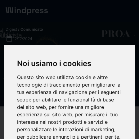
Digest
/ Comunicato
calendar_today
12/12/2024
PROA escala seis posiciones
Noi usiamo i cookies
y se sitúa el puesto 31 del
Ranking de las Mejores
Questo sito web utilizza cookie e altre
Consultoras de Comunicación
tecnologie di tracciamento per migliorare la
tua esperienza di navigazione per i seguenti
- PROA Comunicación
scopi:
per abilitare le funzionalità di base
del sito web
,
per fornire una migliore
esperienza sul sito web
,
per misurare il tuo
target
help
Compatibilità
interesse nei nostri prodotti e servizi e
upload
bookmark_border
Salva
(0)
Condividi
personalizzare le interazioni di marketing
,
per pubblicare annunci più pertinenti per te
.