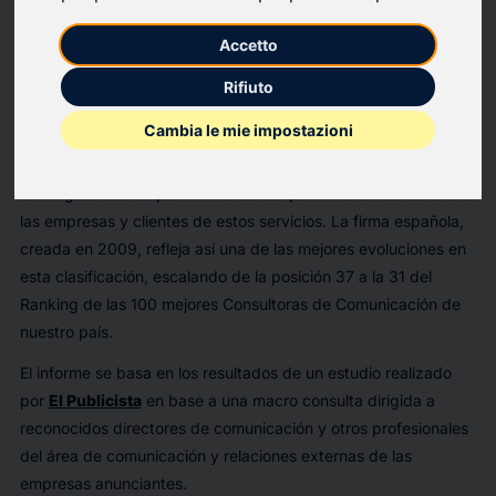
Los profesionales y las empresas han valorado la
importancia cualitativa de la comunicación estratégica
Accetto
como un pilar fundamental en la generación de negocio en
Rifiuto
el contexto socioeconómico actual.
Cambia le mie impostazioni
La consultora
PROA Comunicación
se consolida como una de
las mejores consultoras de comunicación en España, según el
ranking elaborado por
El Publicista
a partir de la valoración de
las empresas y clientes de estos servicios. La firma española,
creada en 2009, refleja así una de las mejores evoluciones en
esta clasificación, escalando de la posición 37 a la 31 del
Ranking de las 100 mejores Consultoras de Comunicación de
nuestro país.
El informe se basa en los resultados de un estudio realizado
por
El Publicista
en base a una macro consulta dirigida a
reconocidos directores de comunicación y otros profesionales
del área de comunicación y relaciones externas de las
empresas anunciantes.