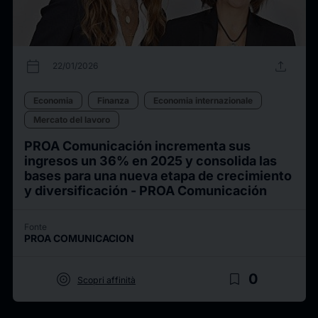
calendar_today
upload
22/01/2026
Economia
Finanza
Economia internazionale
Mercato del lavoro
PROA Comunicación incrementa sus
ingresos un 36% en 2025 y consolida las
bases para una nueva etapa de crecimiento
y diversificación - PROA Comunicación
Fonte
PROA COMUNICACION
target
bookmark_border
0
Scopri affinità