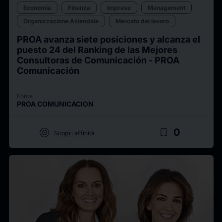
Economia
Finanza
Imprese
Management
Organizzazione Aziendale
Mercato del lavoro
PROA avanza siete posiciones y alcanza el
puesto 24 del Ranking de las Mejores
Consultoras de Comunicación - PROA
Comunicación
Fonte
PROA COMUNICACION
target
bookmark_border
0
Scopri affinità