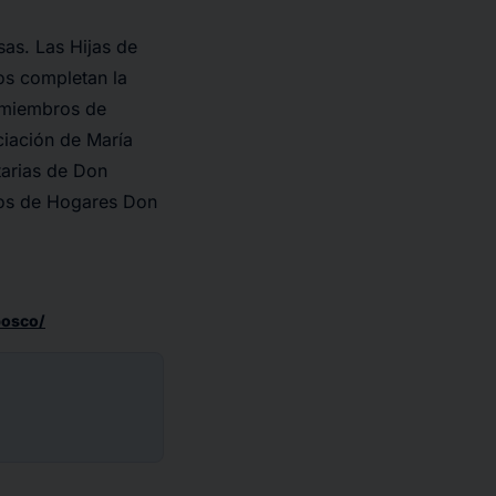
sas. Las Hijas de
os completan la
 miembros de
iación de María
tarias de Don
ros de Hogares Don
bosco/