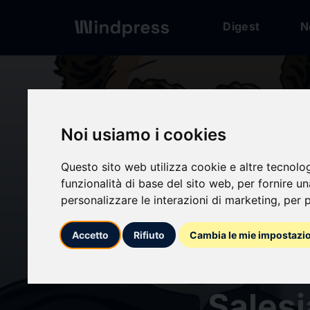
Digest
N
Digest
/ Comunicato
Noi usiamo i cookies
Questo sito web utilizza cookie e altre tecnolo
calendar_today
31/01/2025
funzionalità di base del sito web
,
per fornire u
personalizzare le interazioni di marketing
,
per p
¡Estam
Accetto
Rifiuto
Cambia le mie impostazi
celeb
Sales