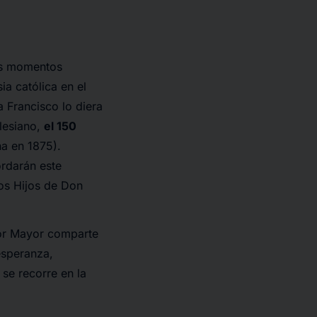
os momentos
ia católica en el
 Francisco lo diera
alesiano,
el 150
a en 1875).
rdarán este
los Hijos de Don
tor Mayor comparte
esperanza,
 se recorre en la