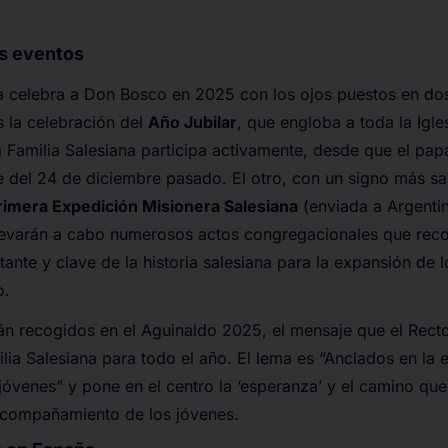
s eventos
na celebra a Don Bosco en 2025 con los ojos puestos en d
 la celebración del
Año Jubilar
, que engloba a toda la Igles
 Familia Salesiana participa activamente, desde que el papa
de del 24 de diciembre pasado. El otro, con un signo más s
Primera Expedición Misionera Salesiana
(enviada a Argentin
llevarán a cabo numerosos actos congregacionales que reco
nte y clave de la historia salesiana para la expansión de 
o.
n recogidos en el Aguinaldo 2025, el mensaje que el Rec
ilia Salesiana para todo el año. El lema es “Anclados en la 
jóvenes” y pone en el centro la ‘esperanza’ y el camino que
acompañamiento de los jóvenes.