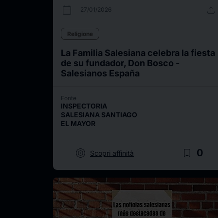
calendar_today
upload
27/01/2026
Religione
La Familia Salesiana celebra la fiesta
de su fundador, Don Bosco -
Salesianos España
Fonte
INSPECTORIA
SALESIANA SANTIAGO
EL MAYOR
target
bookmark_border
0
Scopri affinità