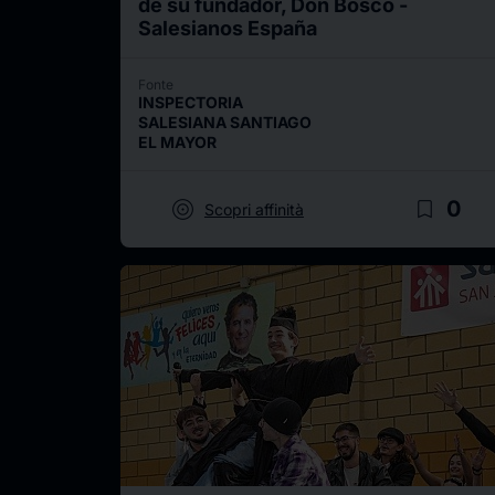
de su fundador, Don Bosco -
Salesianos España
Fonte
INSPECTORIA
SALESIANA SANTIAGO
EL MAYOR
target
bookmark_border
0
Scopri affinità