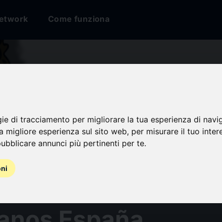
etwork
Come funziona
gie di tracciamento per migliorare la tua esperienza di navi
na migliore esperienza sul sito web
,
per misurare il tuo inter
ubblicare annunci più pertinenti per te
.
os de fiesta! Hoy
oni
ramos a San Juan B
ianos España