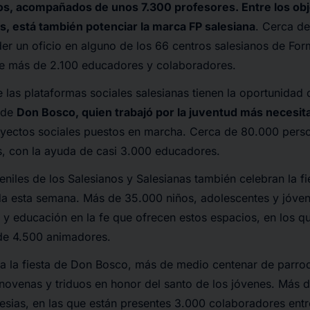
s, acompañados de unos 7.300 profesores. Entre los obje
s, está también potenciar la marca FP salesiana
. Cerca d
r un oficio en alguno de los 66 centros salesianos de For
 de más de 2.100 educadores y colaboradores.
e las plataformas sociales salesianas tienen la oportunidad
a de
Don Bosco, quien trabajó por la juventud más necesit
yectos sociales puestos en marcha. Cerca de 80.000 perso
, con la ayuda de casi 3.000 educadores.
eniles de los Salesianos y Salesianas también celebran la f
da esta semana. Más de 35.000 niños, adolescentes y jóvene
 y educación en la fe que ofrecen estos espacios, en los q
 de 4.500 animadores.
 a la fiesta de Don Bosco, más de medio centenar de parroq
ovenas y triduos en honor del santo de los jóvenes. Más d
lesias, en las que están presentes 3.000 colaboradores entr