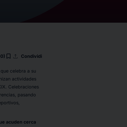
upload
bookmark_border
(0)
Condividi
 que celebra a su
nizan actividades
XIX. Celebraciones
erencias, pasando
eportivos,
que acuden cerca