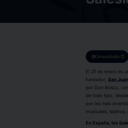
target
help
Compatibilità
El 31 de enero es u
fundador,
San Juan
por Don Bosco, com
de todo tipo, desd
por las más diverti
musicales, teatros, 
En España, los Sal