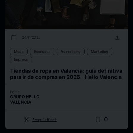
calendar_today
upload
24/11/2025
Moda
Economia
Advertising
Marketing
Imprese
Tiendas de ropa en Valencia: guía definitiva
para ir de compras en 2026 - Hello Valencia
Fonte
GRUPO HELLO
VALENCIA
target
bookmark_border
0
Scopri affinità