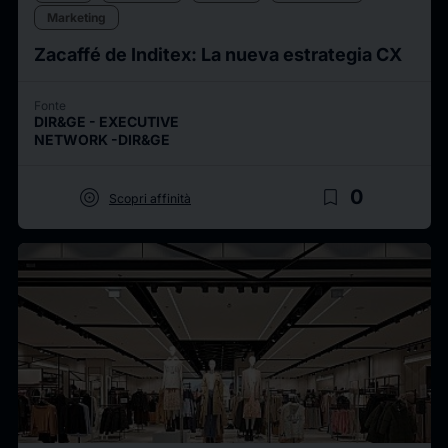
Marketing
Zacaffé de Inditex: La nueva estrategia CX
Fonte
DIR&GE - EXECUTIVE
NETWORK -DIR&GE
target
bookmark_border
0
Scopri affinità