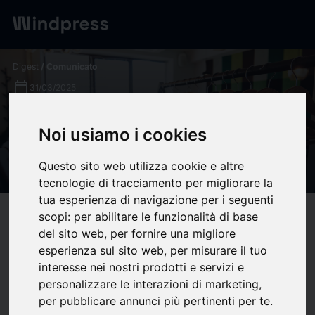
Digest
/ Comunicato
calendar_today
31/03/2025
Zara, Gucci, Louis Vuitton
Noi usiamo i cookies
convierten la moda en
espacios gourmet
Questo sito web utilizza cookie e altre
tecnologie di tracciamento per migliorare la
tua esperienza di navigazione per i seguenti
scopi:
per abilitare le funzionalità di base
target
help
Compatibilità
del sito web
,
per fornire una migliore
upload
bookmark_border
Salva
(0)
Condividi
esperienza sul sito web
,
per misurare il tuo
interesse nei nostri prodotti e servizi e
Las tiendas de moda han dejado de ser solo puntos de
personalizzare le interazioni di marketing
,
venta. Marcas como Zara, Gucci, Prada, Louis Vuitton, Dior
per pubblicare annunci più pertinenti per te
.
y Ralph Lauren están transformando sus locales físicos en