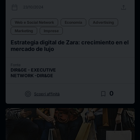
calendar_today
upload
23/10/2024
Web e Social Network
Economia
Advertising
Marketing
Imprese
Estrategia digital de Zara: crecimiento en el
mercado de lujo
Fonte
DIR&GE - EXECUTIVE
NETWORK -DIR&GE
target
bookmark_border
0
Scopri affinità