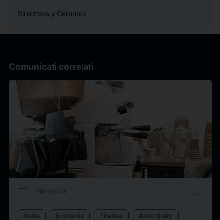
Directivos y Gerentes
Comunicati correlati
calendar_today
upload
25/11/2024
Moda
Economia
Finanza
Advertising