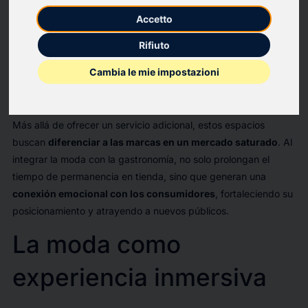
espacios gourmet con cafeterías y restaurantes que
Accetto
refuerzan su identidad y mejoran la experiencia del cliente.
Rifiuto
La reciente apertura de Zacaffé en Madrid, junto con
conceptos similares en Lisboa y China, confirma que esta
Cambia le mie impostazioni
estrategia no es una moda pasajera, sino un movimiento
estratégico.
Más allá de ofrecer un servicio adicional, estos espacios
buscan
diferenciar a las marcas en un mercado saturado
. Al
integrar la moda con la gastronomía, no solo prolongan el
tiempo de permanencia en tienda, sino que generan una
conexión emocional con los consumidores
, fortaleciendo su
posicionamiento y atrayendo a nuevos públicos.
La moda como
experiencia inmersiva