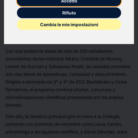
Accetto
Jornadas EduCIENCIA, un evento que busca inspirar
vocaciones científicas entre los jóvenes y acercar la
Rifiuto
divulgación científica a los centros educativos de la localidad.
El evento que organiza el Colegio Salesiano de Alcalá junto
Cambia le mie impostazioni
cuenta con la colaboración del ayuntamiento y de la editorial
edebé.
Con una asistencia diaria de más de 250 estudiantes,
procedentes de los institutos Albero, Cristóbal de Monroy,
Leonor de Guzmán y Salesianos Alcalá, las jornadas prometen
dos días llenos de aprendizaje, curiosidad y descubrimiento.
Dirigido a alumnado de 3º y 4º de ESO, Bachillerato y Ciclos
Formativos, el programa combina charlas, concursos y
microdivulgaciones científicas presentadas por los propios
jóvenes.
Este año, la temática principal giró en torno a la Zoología,
contando con ponentes de renombre como Laura Camón,
primatóloga y divulgadora científica, y David Sánchez, autor