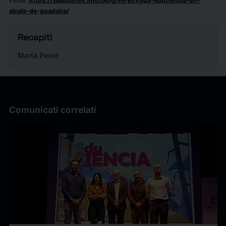
Fonte
:
https://salesianos.info/blog/vii-jornada-educiencia-en-
alcala-de-guadaira/
Recapiti
Marta Peirat
Comunicati correlati