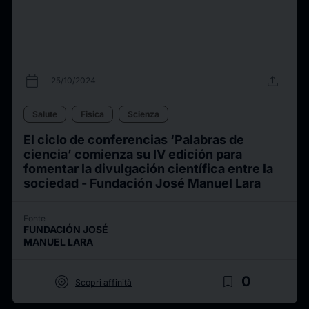
calendar_today
upload
25/10/2024
Salute
Fisica
Scienza
El ciclo de conferencias ‘Palabras de
ciencia’ comienza su IV edición para
fomentar la divulgación científica entre la
sociedad - Fundación José Manuel Lara
Fonte
FUNDACIÓN JOSÉ
MANUEL LARA
target
bookmark_border
0
Scopri affinità