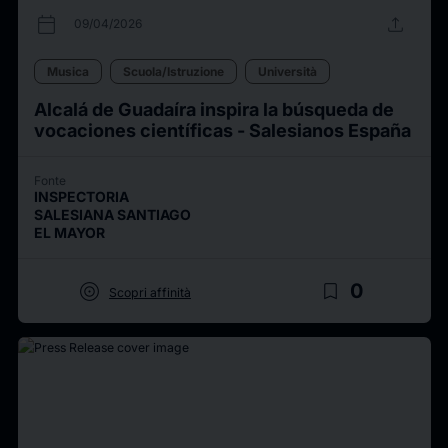
calendar_today
upload
09/04/2026
Musica
Scuola/Istruzione
Università
Alcalá de Guadaíra inspira la búsqueda de
vocaciones científicas - Salesianos España
Fonte
INSPECTORIA
SALESIANA SANTIAGO
EL MAYOR
target
bookmark_border
0
Scopri affinità