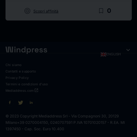
target
bookmark_border
0
Scopri affinità
expand_more
ENGLISH
Chi siamo
Contatti e supporto
Privacy Policy
Termini e condizioni d'uso
open_in_new
Mediaddress.com
© 2023 Copyright Mediaddress Srl - Via Compagnoni 30, 20129
Milano
+39 0270004150, 0240707591 P.IVA 10701020157 - R.EA. MI
1397450 - Cap. Soc. Euro 10.400