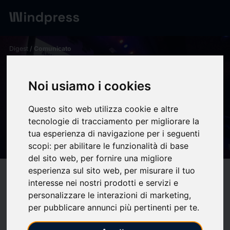
Digest
/ Comunicato
calendar_today
29/04/2025
Noi usiamo i cookies
La VII Jornada Educiencia en
Alcalá de Guadaíra inspira
Questo sito web utilizza cookie e altre
vocaciones científicas -
tecnologie di tracciamento per migliorare la
tua esperienza di navigazione per i seguenti
Salesianos España
scopi:
per abilitare le funzionalità di base
del sito web
,
per fornire una migliore
esperienza sul sito web
,
per misurare il tuo
target
help
Compatibilità
interesse nei nostri prodotti e servizi e
upload
bookmark_border
personalizzare le interazioni di marketing
,
Salva
(0)
Condividi
per pubblicare annunci più pertinenti per te
.
El Teatro Gutiérrez de Alba acogió el 24 y 25 de abril las VII