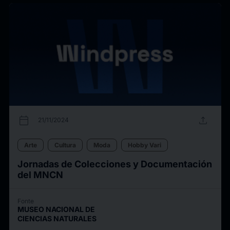
calendar_today
upload
21/11/2024
Arte
Cultura
Moda
Hobby Vari
Jornadas de Colecciones y Documentación
del MNCN
Fonte
MUSEO NACIONAL DE
CIENCIAS NATURALES