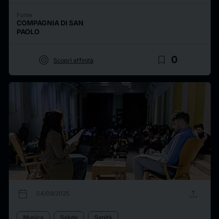
Fonte
COMPAGNIA DI SAN
PAOLO
target
bookmark_border
0
Scopri affinità
calendar_today
upload
04/09/2025
Musica
Salute
Sanità