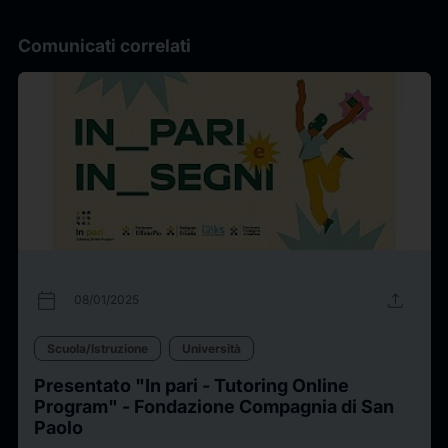
Comunicati correlati
calendar_today
upload
08/01/2025
Scuola/Istruzione
Università
Presentato "In pari - Tutoring Online
Program" - Fondazione Compagnia di San
Paolo