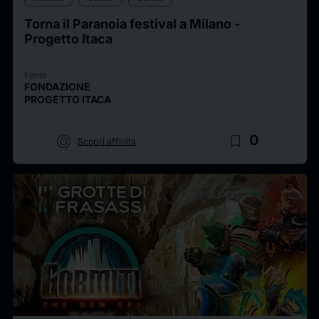
Torna il Paranoia festival a Milano -
Progetto Itaca
Fonte
FONDAZIONE
PROGETTO ITACA
target
bookmark_border
0
Scopri affinità