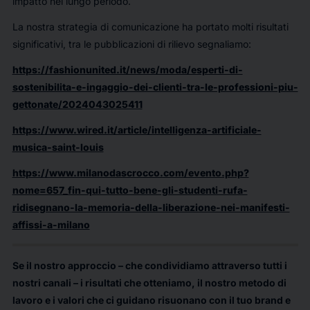
impatto nel lungo periodo.
La nostra strategia di comunicazione ha portato molti risultati
significativi, tra le pubblicazioni di rilievo segnaliamo:
https://fashionunited.it/news/moda/esperti-di-
sostenibilita-e-ingaggio-dei-clienti-tra-le-professioni-piu-
gettonate/2024043025411
https://www.wired.it/article/intelligenza-artificiale-
musica-saint-louis
https://www.milanodascrocco.com/evento.php?
nome=657_fin-qui-tutto-bene-gli-studenti-rufa-
ridisegnano-la-memoria-della-liberazione-nei-manifesti-
affissi-a-milano
Se il nostro approccio – che condividiamo attraverso tutti i
nostri canali – i risultati che otteniamo, il nostro metodo di
lavoro e i valori che ci guidano risuonano con il tuo brand e