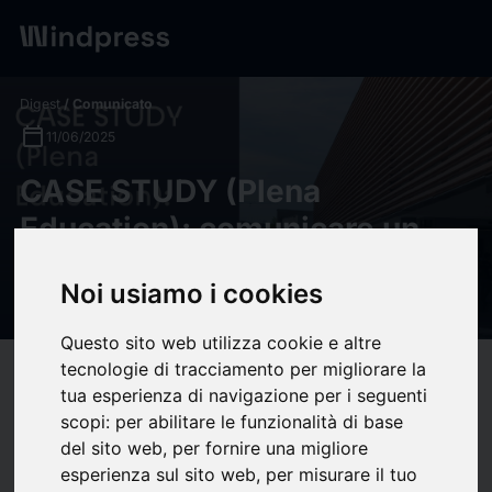
Digest
/ Comunicato
calendar_today
11/06/2025
CASE STUDY (Plena
Education): comunicare un
Hub educativo e creativo -
Noi usiamo i cookies
Disclosers
Questo sito web utilizza cookie e altre
tecnologie di tracciamento per migliorare la
target
help
Compatibilità
tua esperienza di navigazione per i seguenti
upload
bookmark_border
Salva
(0)
Condividi
scopi:
per abilitare le funzionalità di base
del sito web
,
per fornire una migliore
Plena Education
è un
Hub Educativo e Creativo
che offre agli
esperienza sul sito web
,
per misurare il tuo