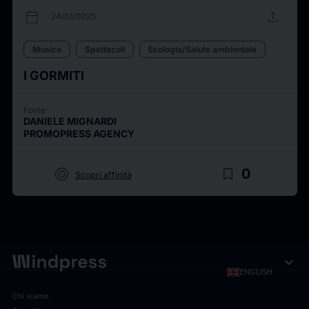
calendar_today
upload
24/01/2025
Musica
Spettacoli
Ecologia/Salute ambientale
I GORMITI
Fonte
DANIELE MIGNARDI
PROMOPRESS AGENCY
target
bookmark_border
0
Scopri affinità
expand_more
ENGLISH
Chi siamo