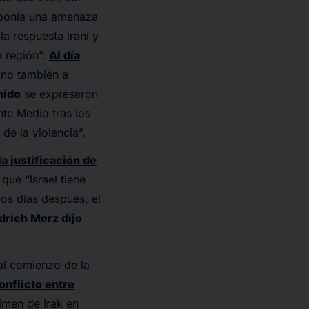
uponía una amenaza
a respuesta iraní y
 región”.
Al día
ino también a
nido
se expresaron
nte Medio tras los
de la violencia”.
la justificación de
ue “Israel tiene
dos días después, el
edrich Merz dijo
al comienzo de la
nflicto entre
gimen de Irak en