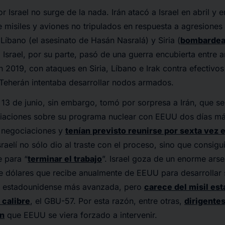
r Israel no surge de la nada. Irán atacó a Israel en abril y
 misiles y aviones no tripulados en respuesta a agresiones 
 Líbano (el asesinato de Hasán Nasralá) y Siria (
bombardea
. Israel, por su parte, pasó de una guerra encubierta entre
 2019, con ataques en Siria, Líbano e Irak contra efectivos 
Teherán intentaba desarrollar nodos armados.
el 13 de junio, sin embargo, tomó por sorpresa a Irán, que 
ciaciones sobre su programa nuclear con EEUU dos días má
 negociaciones y
tenían previsto reunirse por sexta vez
israelí no sólo dio al traste con el proceso, sino que consig
 para “
terminar el trabajo
”. Israel goza de un enorme arse
e dólares que recibe anualmente de EEUU para desarrollar su
tar estadounidense más avanzada, pero
carece del misil es
calibre
, el GBU-57. Por esta razón, entre otras,
dirigentes
an
que EEUU se viera forzado a intervenir.