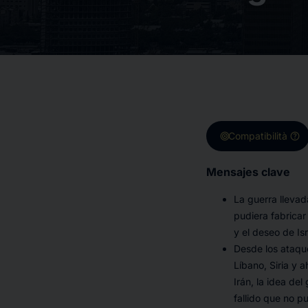
target
help
Compatibilità
Mensajes clave
La guerra llevad
pudiera fabricar
y el deseo de I
Desde los ataqu
Líbano, Siria y 
Irán, la idea d
fallido que no pu