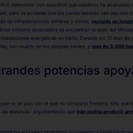
difícil determinar con exactitud qué objetivos ha alcanzado I
raelí, pero es evidente que los iraníes también han atacado b
s de infraestructuras militares y civiles,
incluido un hospit
etivos militares alcanzados se encuentran la sede del Minist
e instalaciones energéticas en Haifa. Durante los 12 días de g
iles, han muerto en los ataques iraníes, y
más de 3.000 han
grandes potencias apoy
 ataque –a un país con el que no comparte frontera, sino que
s de distancia– argumentando que
Irán podría producir ar
otencias europeas ofrecieron su respaldo a Israel explican