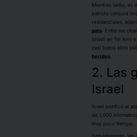
Mientras tanto, es 
estricta censura is
residenciales, ademá
país
. Entre los obj
israelí en Tel Aviv 
casi todos ellos civ
heridos
.
2. Las 
Israel
Israel justificó el
de 1.000 kilómetro
muy poco tiempo.
Seguidamente, las p