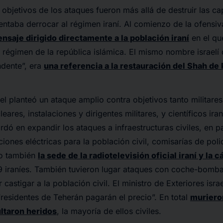
 objetivos de los ataques fueron más allá de destruir las c
tentaba derrocar al régimen iraní. Al comienzo de la ofensiv
nsaje dirigido directamente a la población iraní
en el qu
l régimen de la república islámica. El mismo nombre israelí
ndente”, era
una referencia a la restauración del Shah de 
ael planteó un ataque amplio contra objetivos tanto militare
leares, instalaciones y dirigentes militares, y científicos iran
rdó en expandir los ataques a infraestructuras civiles, en p
ciones eléctricas para la población civil, comisarías de poli
ro también
la sede de la radiotelevisión oficial iraní y la 
 iraníes. También tuvieron lugar ataques con coche-bomba.
castigar a la población civil. El ministro de Exteriores israe
residentes de Teherán pagarán el precio”. En total
murieron
ltaron heridos
, la mayoría de ellos civiles.