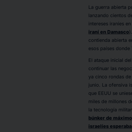
La guerra abierta po
lanzando cientos de
intereses iraníes en
iraní en Damasco
)
contienda abierta en
esos países donde 
El ataque inicial d
continuar las nego
ya cinco rondas de
junio. La ofensiva 
que EEUU se uniese
miles de millones d
la tecnología mili
búnker de máximo 
israelíes esperab