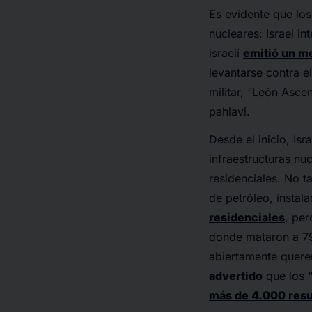
Es evidente que los
nucleares: Israel in
israelí
emitió un me
levantarse contra e
militar, “León Asce
pahlavi.
Desde el inicio, Isr
infraestructuras nuc
residenciales. No ta
de petróleo, instala
residenciales
, pe
donde mataron a 79
abiertamente querer 
advertido
que los “
más de 4.000 resu