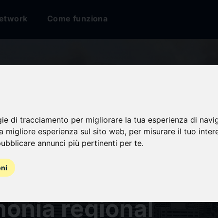
etwork
Come funziona
gie di tracciamento per migliorare la tua esperienza di navi
na migliore esperienza sul sito web
,
per misurare il tuo inter
ubblicare annunci più pertinenti per te
.
oni
rra Israel-Irán por l
onía regional