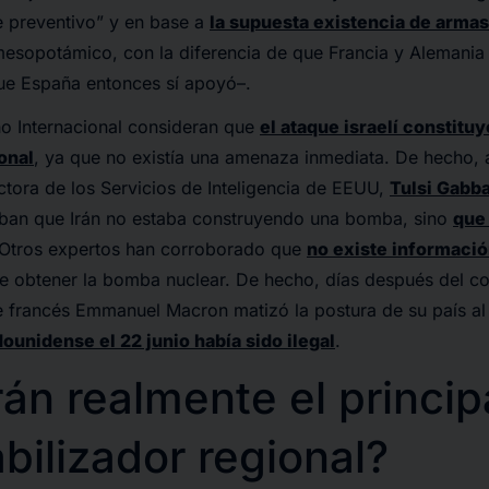
 preventivo” y en base a
la supuesta existencia de arma
mesopotámico, con la diferencia de que Francia y Alemania
que España entonces sí apoyó–.
o Internacional consideran que
el ataque israelí constituy
onal
, ya que no existía una amenaza inmediata. De hecho, 
ectora de los Servicios de Inteligencia de EEUU,
Tulsi Gabba
ban que Irán no estaba construyendo una bomba, sino
que 
 Otros expertos han corroborado que
no existe informaci
de obtener la bomba nuclear. De hecho, días después del c
te francés Emmanuel Macron matizó la postura de su país al
ounidense el 22 junio había sido ilegal
.
rán realmente el princip
bilizador regional?