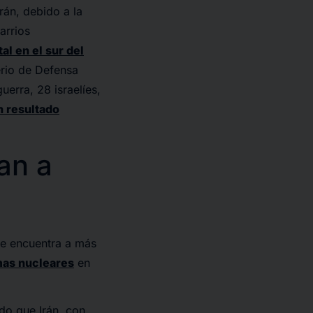
rán, debido a la
arrios
al en el sur del
erio de Defensa
uerra, 28 israelíes,
 resultado
an a
 se encuentra a más
mas nucleares
en
do que Irán, con