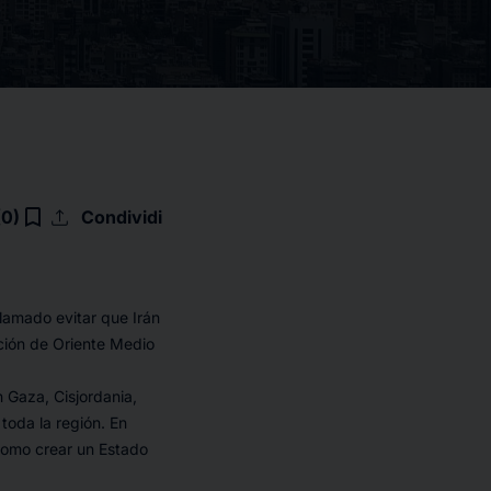
upload
bookmark_border
(0)
Condividi
clamado evitar que Irán
ación de Oriente Medio
Gaza, Cisjordania,
 toda la región. En
como crear un Estado