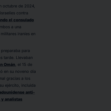
 en octubre de 2024,
israelíes contra
ndo el consulado
 ambos a una
militares iraníes en
se preparaba para
s tarde. Llevaban
 en Omán
, el 15 de
uió en su noveno día
nal gracias a los
 ejército, incluida
tadounidense anti-
 y analistas