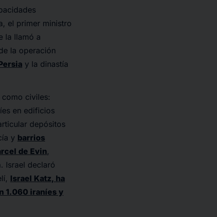
apacidades
a, el primer ministro
e la llamó a
 de la operación
Persia
y la dinastía
s como civiles:
íes en edificios
articular depósitos
cía y
barrios
cárcel de Evin
,
 Israel declaró
lí,
Israel Katz, ha
 1.060 iraníes y