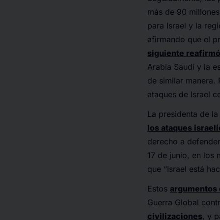
más de 90 millones
para Israel y la reg
afirmando que el p
siguiente reafirm
Arabia Saudí y la e
de similar manera. 
ataques de Israel co
La presidenta de l
los ataques israel
derecho a defenders
17 de junio, en lo
que “Israel está ha
Estos
argumentos d
Guerra Global contr
civilizaciones
, y 