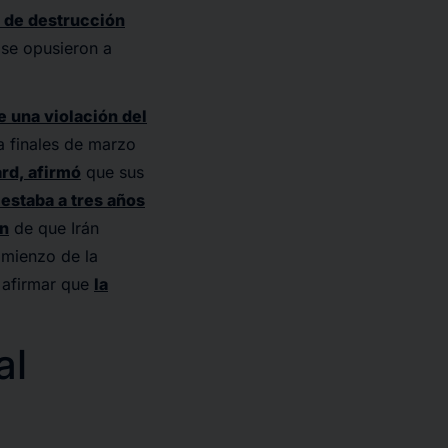
s de destrucción
 se opusieron a
e una violación del
a finales de marzo
rd, afirmó
que sus
estaba a tres años
ón
de que Irán
omienzo de la
 afirmar que
la
al