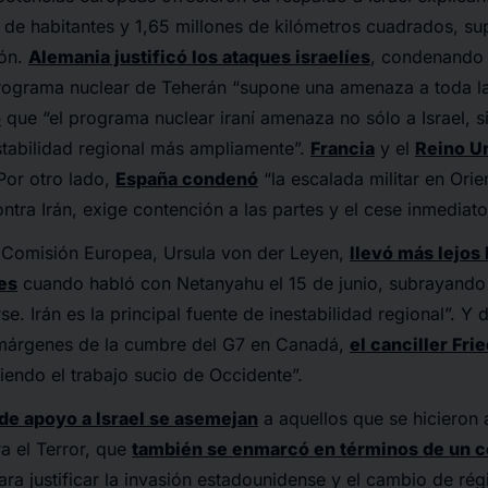
 de habitantes y 1,65 millones de kilómetros cuadrados, s
ión.
Alemania justificó los ataques israelíes
, condenando l
rograma nuclear de Teherán “supone una amenaza a toda la
ó
que “el programa nuclear iraní amenaza no sólo a Israel, s
stabilidad regional más ampliamente”.
Francia
y el
Reino U
Por otro lado,
España condenó
“la escalada militar en Orie
ntra Irán, exige contención a las partes y el cese inmediato 
a Comisión Europea, Ursula von der Leyen,
llevó más lejos 
íes
cuando habló con Netanyahu el 15 de junio, subrayando q
e. Irán es la principal fuente de inestabilidad regional”. Y 
s márgenes de la cumbre del G7 en Canadá,
el canciller Fri
ciendo el trabajo sucio de Occidente”.
e apoyo a Israel se asemejan
a aquellos que se hicieron 
a el Terror, que
también se enmarcó en términos de un co
para justificar la invasión estadounidense y el cambio de ré