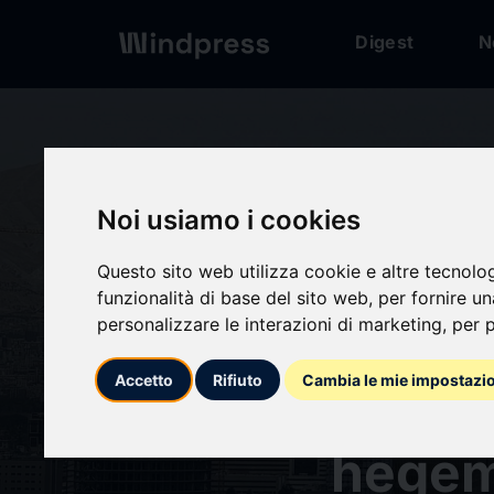
Digest
N
Digest
/ Comunicato
Noi usiamo i cookies
Questo sito web utilizza cookie e altre tecnolo
funzionalità di base del sito web
,
per fornire u
personalizzare le interazioni di marketing
,
per p
calendar_today
22/07/2025
Accetto
Rifiuto
Cambia le mie impostazi
La gue
hegem