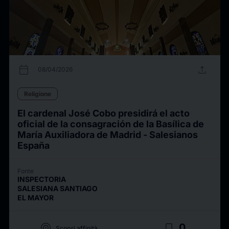
calendar_today
upload
08/04/2026
Religione
El cardenal José Cobo presidirá el acto
oficial de la consagración de la Basílica de
María Auxiliadora de Madrid - Salesianos
España
Fonte
INSPECTORIA
SALESIANA SANTIAGO
EL MAYOR
target
bookmark_border
0
Scopri affinità