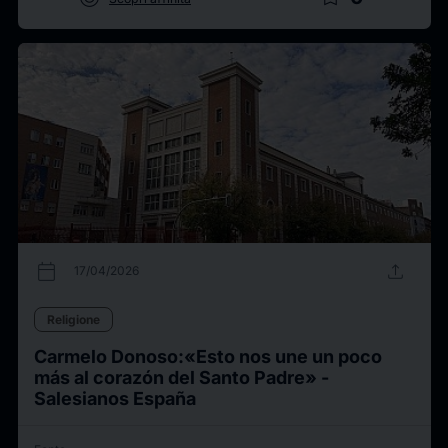
calendar_today
upload
17/04/2026
Religione
Carmelo Donoso:«Esto nos une un poco
más al corazón del Santo Padre» -
Salesianos España