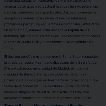
declarada Santuario Inspectorial de María Auxiliadora y,
además de su actividad pastoral habitual, ha sido referencia
para las celebraciones inspectoriales. Así, habitualmente ha
acogido las ordenaciones sacerdotales de salesianos,
profesiones perpetuas, encuentros inspectoriales, entre otras.
En este templo, además, está ubicada la
Capilla de los
Mártires
, que alberga los restos de 11 salesianos martirizados
durante la Guerra Civil y beatificados el 28 de octubre de
2007.
El decreto pontificio establece que la Santa Sede
«concede a
la iglesia parroquial y santuario diocesano de la Beata Virgen
María Auxiliadora, en la ciudad de Madrid, el título y la
dignidad de Basílica Menor, con todos los derechos y
privilegios litúrgicos que legítimamente le corresponden»
. La
fecha de la concesión —7 de octubre— coincide con la
memoria litúrgica de
Nuestra Señora del Rosario
, otra
advocación mariana de profunda raigambre en la Iglesia.
Tercera Basílica Menor salesiana en España