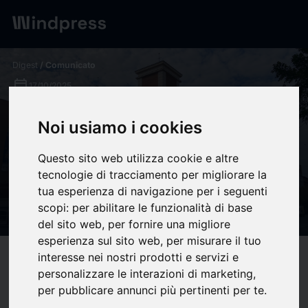
Digest
/ Comunicato
calendar_today
17/10/2025
La Santa Sede concede el
Noi usiamo i cookies
título de Basílica Menor a la
Questo sito web utilizza cookie e altre
parroquia María Auxiliadora
tecnologie di tracciamento per migliorare la
de Madrid - Salesianos
tua esperienza di navigazione per i seguenti
scopi:
per abilitare le funzionalità di base
España
del sito web
,
per fornire una migliore
esperienza sul sito web
,
per misurare il tuo
interesse nei nostri prodotti e servizi e
target
help
Compatibilità
personalizzare le interazioni di marketing
,
upload
bookmark_border
Salva
(0)
Condividi
per pubblicare annunci più pertinenti per te
.