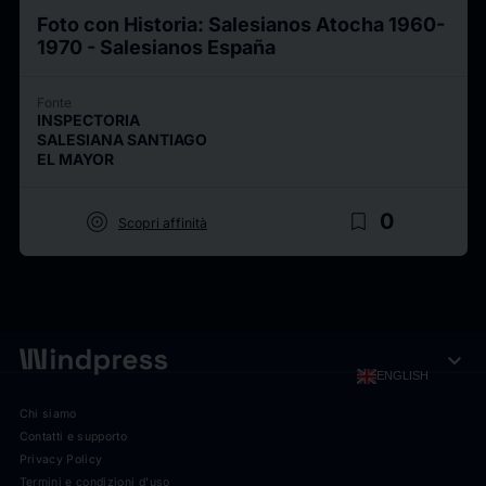
Foto con Historia: Salesianos Atocha 1960-
1970 - Salesianos España
Fonte
INSPECTORIA
SALESIANA SANTIAGO
EL MAYOR
target
bookmark_border
0
Scopri affinità
expand_more
ENGLISH
Chi siamo
Contatti e supporto
Privacy Policy
Termini e condizioni d'uso