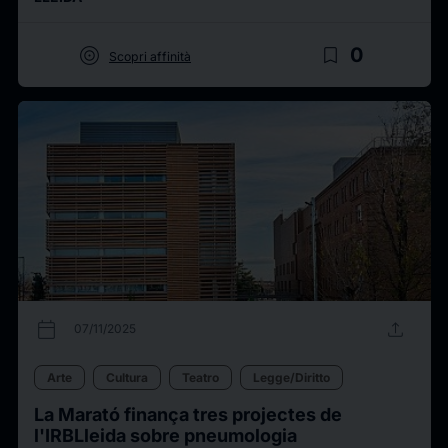
target
bookmark_border
0
Scopri affinità
calendar_today
upload
07/11/2025
Arte
Cultura
Teatro
Legge/Diritto
La Marató finança tres projectes de
l'IRBLleida sobre pneumologia