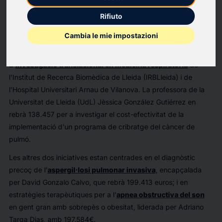
(*) Aquesta imatge no pot ser arxivada, ni reutilitzar-se per a
Rifiuto
qualsevol altra informació
Cambia le mie impostazioni
La Fundació La Marató de 3Cat destinarà un total de 535.454
euros a tres projectes sobre malalties respiratòries del grup
d'
Investigació translacional en medicina respiratòria
de
l'Institut de Recerca Biomèdica de Lleida (IRBLleida) i de
l'Hospital Universitari Arnau de Vilanova. La professora de la
Universitat de Lleida (UdL) Jèssica González Gutiérrez en
rebrà 138.457 per a investigar el cost-efectivitat de la
implementació d'un programa de cribratge del càncer de
pulmó.
Les altres dos iniciatives estan centrades en el diagnòstic
precoç de l'
aspergil·losi pulmonar invasiva
, encapçalada
per David Gonzalo Calvo, que rebrà 199.413 euros; i en
estratègies terapèutiques per a l'
apnea obstructiva del son
en gent gran amb sobrepès o obesitat, liderada per Adriano
Targa Dias, amb 197.584€.