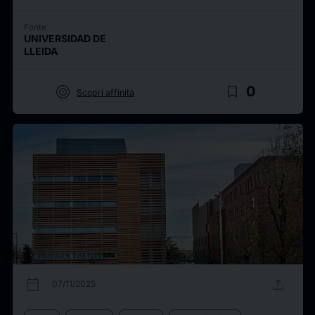
Fonte
UNIVERSIDAD DE
LLEIDA
target
bookmark_border
0
Scopri affinità
calendar_today
upload
07/11/2025