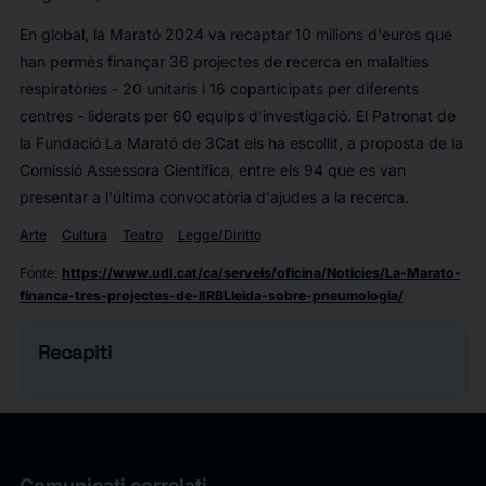
En global, la Marató 2024 va recaptar 10 milions d'euros que
han permès finançar 36 projectes de recerca en malalties
respiratòries - 20 unitaris i 16 coparticipats per diferents
centres - liderats per 60 equips d'investigació. El Patronat de
la Fundació La Marató de 3Cat els ha escollit, a proposta de la
Comissió Assessora Científica, entre els 94 que es van
presentar a l'última convocatòria d'ajudes a la recerca.
Arte
Cultura
Teatro
Legge/Diritto
Fonte
:
https://www.udl.cat/ca/serveis/oficina/Noticies/La-Marato-
financa-tres-projectes-de-lIRBLleida-sobre-pneumologia/
Recapiti
Comunicati correlati