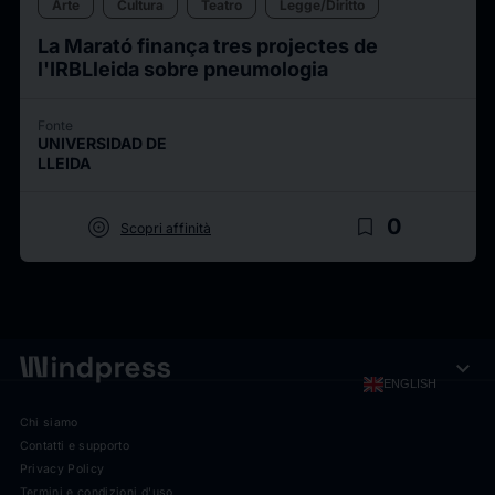
Arte
Cultura
Teatro
Legge/Diritto
La Marató finança tres projectes de
l'IRBLleida sobre pneumologia
Fonte
UNIVERSIDAD DE
LLEIDA
target
bookmark_border
0
Scopri affinità
expand_more
ENGLISH
Chi siamo
Contatti e supporto
Privacy Policy
Termini e condizioni d'uso