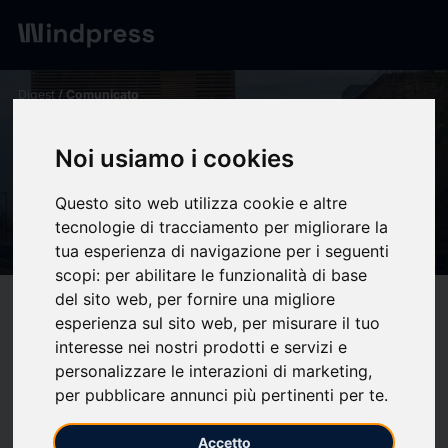
Digest
/ Comunicato
calendar_today
07/11/2025
Noi usiamo i cookies
La Marató finança tres
projectes de l'IRBLleida sobre
Questo sito web utilizza cookie e altre
tecnologie di tracciamento per migliorare la
pneumologia
tua esperienza di navigazione per i seguenti
scopi:
per abilitare le funzionalità di base
del sito web
,
per fornire una migliore
target
help
Compatibilità
esperienza sul sito web
,
per misurare il tuo
upload
bookmark_border
interesse nei nostri prodotti e servizi e
Salva
(0)
Condividi
personalizzare le interazioni di marketing
,
per pubblicare annunci più pertinenti per te
.
Els edificis de Biomedicina de la UdL que acullen l'IRBLleida /
Foto: Jordi V. Pou (*)
Accetto