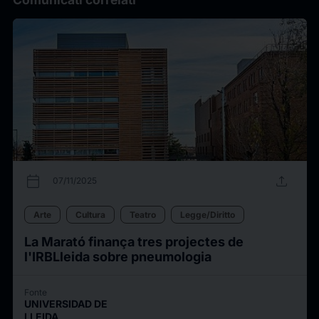
calendar_today
upload
07/11/2025
Arte
Cultura
Teatro
Legge/Diritto
La Marató finança tres projectes de
l'IRBLleida sobre pneumologia
Fonte
UNIVERSIDAD DE
LLEIDA