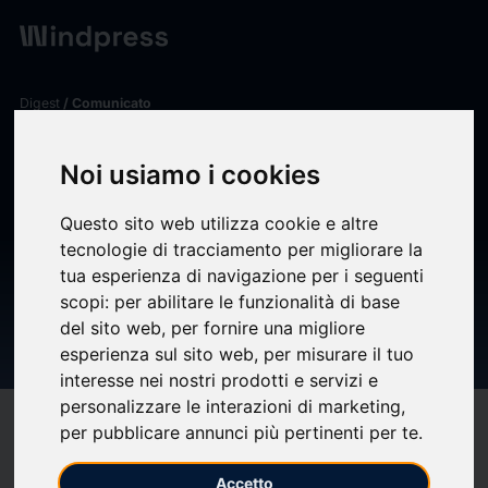
Digest
/ Comunicato
calendar_today
18/12/2025
Noi usiamo i cookies
BORGOSESIA: AMPLIATA A
EURO 25 MILIONI LA PRIMA
Questo sito web utilizza cookie e altre
tecnologie di tracciamento per migliorare la
TRANCHE DEL PRESTITO
tua esperienza di navigazione per i seguenti
OBBLIGAZIONARIO
scopi:
per abilitare le funzionalità di base
del sito web
,
per fornire una migliore
BORGOSESIA 6,30%
esperienza sul sito web
,
per misurare il tuo
interesse nei nostri prodotti e servizi e
personalizzare le interazioni di marketing
,
target
help
Compatibilità
per pubblicare annunci più pertinenti per te
.
upload
bookmark_border
Salva
(0)
Condividi
Accetto