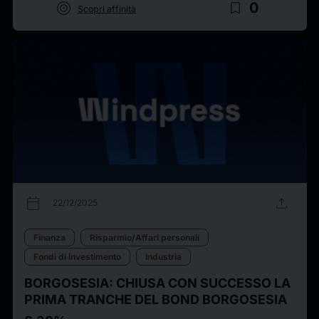
target
bookmark_border
0
Scopri affinità
calendar_today
upload
22/12/2025
Finanza
Risparmio/Affari personali
Fondi di investimento
Industria
BORGOSESIA: CHIUSA CON SUCCESSO LA
PRIMA TRANCHE DEL BOND BORGOSESIA