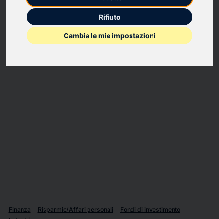
BORGOSESIA: AMPLIATA A EURO 25 MILIONI LA PRIMA TRANCHE DEL
Rifiuto
PRESTITO OBBLIGAZIONARIO BORGOSESIA 6,30%
Cambia le mie impostazioni
Finanza
Risparmio/Affari personali
Fondi di investimento