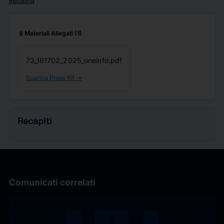
Industria
attach_file
Materiali Allegati
(1)
73_161702_2025_oneinfo.pdf
Scarica Press Kit ->
Recapiti
Comunicati correlati