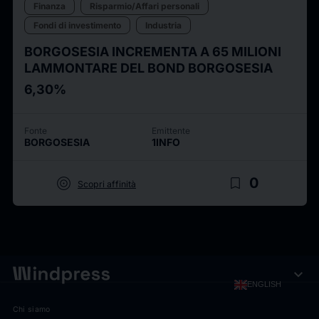
Finanza
Risparmio/Affari personali
Fondi di investimento
Industria
BORGOSESIA INCREMENTA A 65 MILIONI
LAMMONTARE DEL BOND BORGOSESIA
6,30%
Fonte
Emittente
BORGOSESIA
1INFO
target
bookmark_border
0
Scopri affinità
expand_more
ENGLISH
Chi siamo